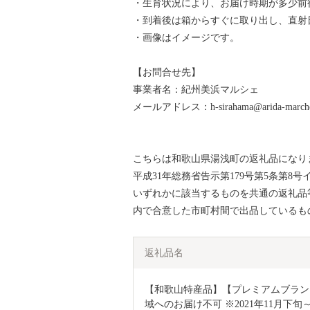
・生育状況により、お届け時期が多少前
・到着後は箱からすぐに取り出し、直射
・画像はイメージです。
【お問合せ先】
事業者名：紀州美浜マルシェ
メールアドレス：h-sirahama@arida-marche.
こちらは和歌山県湯浅町の返礼品になり
平成31年総務省告示第179号第5条第
いずれかに該当するものを共通の返礼品
内で合意した市町村間で出品しているも
返礼品名
【和歌山特産品】【プレミアムブランド
域へのお届け不可 ※2021年11月下