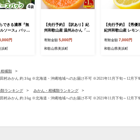
らできる濃厚『無
【先行予約】【訳あり】紀
【先行予約】【秀優
ジルソース』パック
州和歌山産 温州みかん「お
紀州和歌山産 レモン 
てんば娘」約1kg（箱込
サイズ混合
8,000円
5,000円
7,000円
寄附金額
寄附金額
み）S～2L サイズ混合（早
生・中生）
美浜町
和歌山県美浜町
和歌山県美浜町
・柑橘類
村みかん 約３kg ※北海道・沖縄地域へのお届け不可 ※2021年11月下旬～12月
物類ランキング
みかん・柑橘類ランキング
村みかん 約３kg ※北海道・沖縄地域へのお届け不可 ※2021年11月下旬～12月