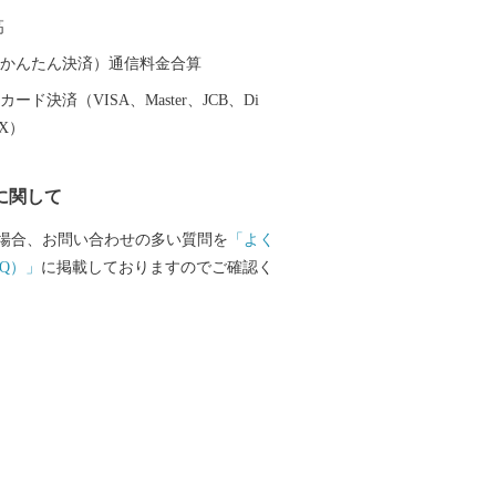
 太平洋に面する砂州海岸には、全長約
高
ートル、幅は広い所で約５００メートル
松林「煙樹ヶ浜（えんじゅがはま）」が
（auかんたん決済）通信料金合算
ード決済（VISA、Master、JCB、Di
EX）
に関して
場合、お問い合わせの多い質問を
「よく
Q）」
に掲載しておりますのでご確認く