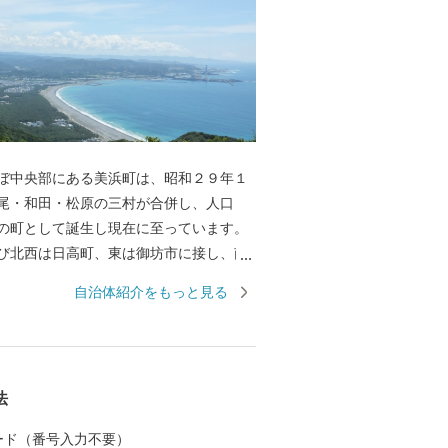
ぼ中央部にある美浜町は、昭和２９年１
尾・和田・松原の三村が合併し、人口
の町として誕生し現在に至っています。
び北西は日高町、東は御坊市に接し、南
は紀伊水道に面しています。 東西約９キ
自治体紹介をもっと見る
南北約２．５キロメートル、面積１２．
メートルの町で、面積では和歌山県下で
町であります。 当地は年間平均気温１
く、最暖月で２７．５度、最寒月で６．
法
すが、年間平均降水量は１，８０９ミリ
台風、水害、高潮などの被害を数多く受
 カード（番号入力不要）