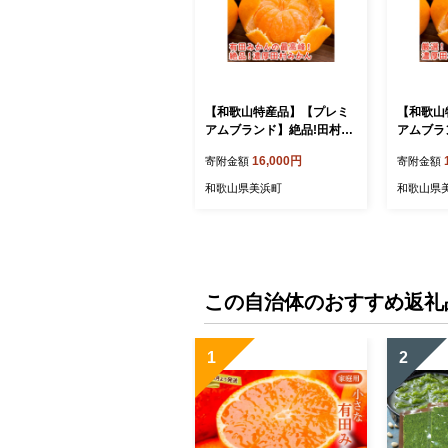
【和歌山特産品】【プレミ
【和歌山
アムブランド】絶品!田村み
アムブラ
かん 約５kg ※北海道・沖縄
かん〔2
16,000円
寄附金額
寄附金額
地域へのお届け不可 ※2021
５kg 
年11月下旬～12月下旬頃に
のお届け不
和歌山県美浜町
和歌山県
順次発送予定
月下旬～
発送予定
この自治体のおすすめ返礼
1
2