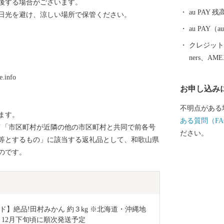
後する場合がございます。
けています。
au PAY 残
日光を避け、涼しい場所で保管ください。
４．５キロメ
の近畿最大の
au PAY
あります。
クレジットカ
ners、AM
info
お申し込み
不明点がある
ます。
ある質問（FA
8号イ「市区町村が近隣の他の市区町村と共同で前各号
ださい。
等とするもの」に該当する返礼品として、和歌山県
のです。
】絶品!田村みかん 約３kg ※北海道・沖縄地
旬～12月下旬頃に順次発送予定