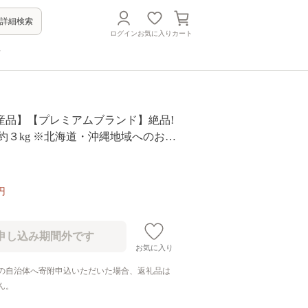
詳細検索
ログイン
お気に入り
カート
方
産品】【プレミアムブランド】絶品!
約３kg ※北海道・沖縄地域へのお届
021年11月下旬～12月下旬頃に順次発
円
お気に入り
の自治体へ寄附申込いただいた場合、返礼品は
ん。