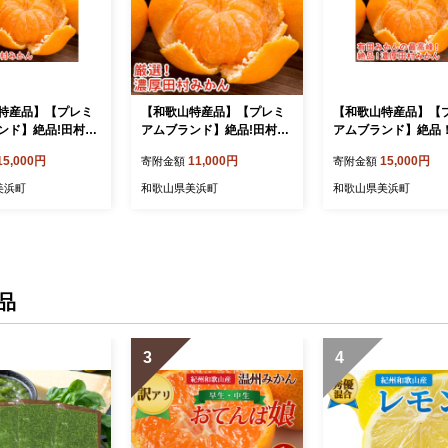
特産品】【プレミ
【和歌山特産品】【プレミ
【和歌山特産品】【
ンド】絶品!田村み
アムブランド】絶品!田村み
アムブランド】絶品
Lサイズ・秀品〕約
かん〔2Lサイズ・秀品〕約
田村みかん〔2Sサイ
15,000円
11,000円
15,000円
寄附金額
寄附金額
※北海道・沖縄地域へ
２.５kg ※北海道・沖縄地
品 約５kg ※北海
可 ※2021年11
域へのお届け不可 ※2021
地域へのお届け不可 ※
美浜町
和歌山県美浜町
和歌山県美浜町
12月下旬頃に順次
年11月下旬～12月下旬頃に
年11月下旬～12月
順次発送予定
順次発送予定
品
3
4