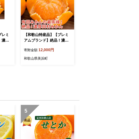
プレミ
【和歌山特産品】【プレミ
！濃厚
アムブランド】絶品！濃厚
ズ〕秀
田村みかん〔2Sサイズ〕秀
12,000円
寄附金額
道・沖縄
品 約３kg ※北海道・沖
2021
縄地域へのお届け不可 ※2
和歌山県美浜町
下旬頃に
021年11月下旬～12月下旬
頃に順次発送予定
5
6