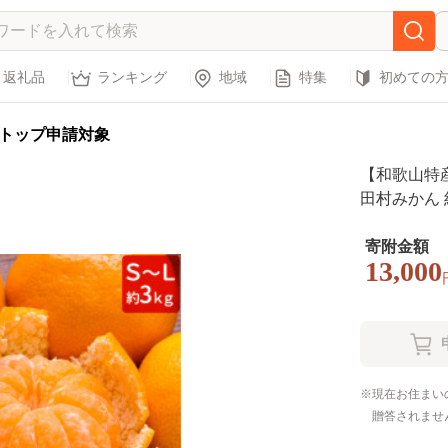
返礼品
ランキング
地域
特集
初めての
トップ申請対象
【和歌山特
田村みかん 
け不可 ※2
送予定
寄附金額
13,000
現在お住まい
贈答されませ