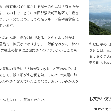
歌山県有田郡で生産される温州みかんは「有田みか
す。その中で、とくに有田郡湯浅町田地区で生産さ
ブランドのひとつとして有名フルーツ店や百貨店に
ています。
のみかん畑。急な斜面であることから水はけがよ
必然的に糖度が上がります。一般的なみかんに比べ
和歌山県のほ
その極上の甘さに全国に多くのファンがいることも
０月１日、三
８，６６７人
美浜町の北及
ン産地の特徴に「太陽が3つある」と言われていま
は太平洋、西
そして、段々畑が生む反射熱。この3つの太陽に加
ロメートル、
ラルを多く含んでいたことなど、おいしいみかんを
７７平方キロ
二番目に狭い
６．６度と高
お支払い方
かんを是非、ご賞味ください。
３度と温暖で
で、以前から
au PAY