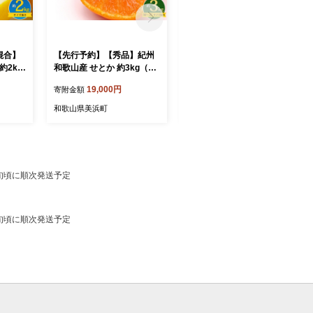
混合】
【先行予約】【秀品】紀州
【先行予約】【秀優混合】
約2kg
和歌山産 せとか 約3kg（箱
紀州和歌山産 清見オレンジ
込み） M～2L サイズ混合
約10kg（箱込み）S～3L サ
19,000円
19,000円
寄附金額
寄附金額
イズ混合
和歌山県美浜町
和歌山県美浜町
下旬頃に順次発送予定
下旬頃に順次発送予定