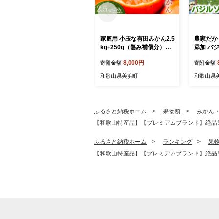
家庭用 小玉な有田みかん2.5
農家だか
kg+250g（傷み補償分）
添加 バ
【わけあり・訳あり】【光
入り4袋
8,000円
寄附金額
寄附金額
センサー選果】
和歌山県美浜町
和歌山県
ふるさと納税ホーム
果物類
みかん
【和歌山特産品】【プレミアムブランド】絶品!田
ふるさと納税ホーム
ランキング
果
【和歌山特産品】【プレミアムブランド】絶品!田