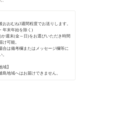
ん。
後おおむね3週間程度でお送りします。
・年末年始を除く)
木)か週末(金～日)をお選びいただき時間
届け可能。
場合は備考欄またはメッセージ欄等に
い。
地域】
離島地域へはお届けできません。