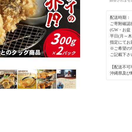
贈答されませ
配送時期：
ご寄附確認
(GW・お盆
平日(月～
指定にてお
※ご希望の
ご記載下さ
【配送不可
沖縄県及び