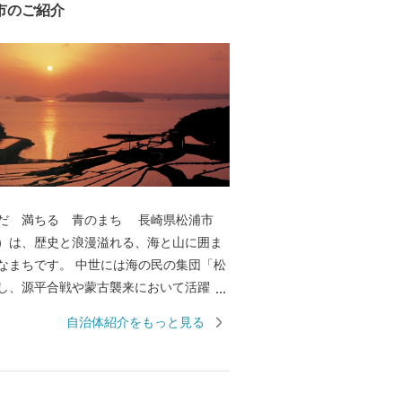
市のご紹介
満ちる 青のまち 長崎県松浦市
）は、歴史と浪漫溢れる、海と山に囲ま
 中世には海の民の集団「松
し、源平合戦や蒙古襲来において活躍し
襲来の歴史を語る水中文化遺産「鷹島神
自治体紹介をもっと見る
海底遺跡としては、国内初となる国史跡
日本有数の漁獲量を誇
のほかにマグロやトラフグ、車海老など
は、その斜面の日あた