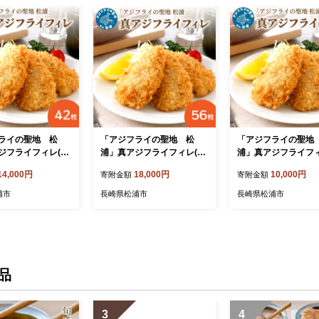
ライの聖地 松
「アジフライの聖地 松
「アジフライの聖地
ジフライフィレ(14
浦」真アジフライフィレ(14
浦」真アジフライフィ
B4-098】
枚)×4P ( アジ フライ 海鮮
枚)×2P【B0-216】
14,000円
18,000円
10,000円
寄附金額
寄附金額
アジフライ おつまみ 鯵 あ
じ お惣菜 時短料理 )【B8-0
浦市
長崎県松浦市
長崎県松浦市
38】
品
3
4