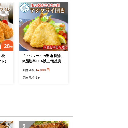
 松
「アジフライの聖地 松浦」
レ(14
体脂肪率10%以上!養殖真あ
じのふっくらサクサク大判
14,000円
寄附金額
アジフライ開き( あじ アジ
鯵 聖地 アジフライ フライ
長崎県松浦市
揚げ物 お弁当 おつまみ お
惣菜 簡単 おかず )【B4-13
8】
5
6