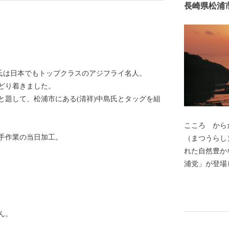
長崎県松浦
人氏は日本でもトップクラスのアジフライ名人。
どり着きました。
と題して、松浦市にある(清祥)中島氏とタッグを組
こころ からだ 
手作業の当日加工。
（まつうらし
。
れた自然豊かなまちです。
浦党」が登場
ました。蒙古
崎遺跡」は、
に指定されています。 現在は、
ん。
るアジ・サバ
の養殖業が盛んです。 山あいで