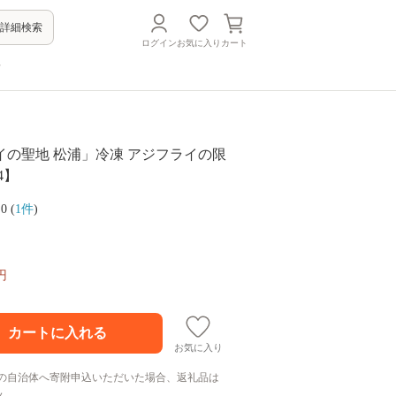
詳細検索
ログイン
お気に入り
カート
方
イの聖地 松浦」冷凍 アジフライの限
74】
.0 (
1件
)
円
お気に入り
の自治体へ寄附申込いただいた場合、返礼品は