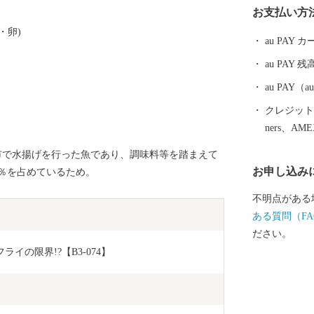
お支払い方
りを利用して
・卵)
も豊富でもあ
au PAY
豚、養卵、酪
au PAY 残
が、海の幸も
パクトシティ」です。 潮がすう
au PAY
こころとから
クレジットカ
まち。青のま
ners、AM
い。
浦市で水揚げを行った魚であり、調味料等を踏まえて
お申し込み
0％を占めているため。
不明点がある
ある質問（FA
ださい。
イの限界!?【B3-074】