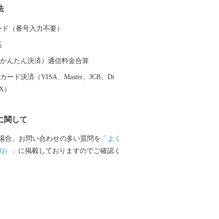
法
野菜、果物、お茶、お米といった農作物
ります。 また、和牛の繁殖、養鶏、養
 カード（番号入力不要）
農も行われているので、小さなまちです
高
山の幸も何でもそろうまさに「食のコン
っと満ちていくように
（auかんたん決済）通信料金合算
だが満たされるあたたかな出会いがある
ード決済（VISA、Master、JCB、Di
ち・松浦市へ是非一度遊びに来てくださ
EX）
に関して
場合、お問い合わせの多い質問を
「よく
Q）」
に掲載しておりますのでご確認く