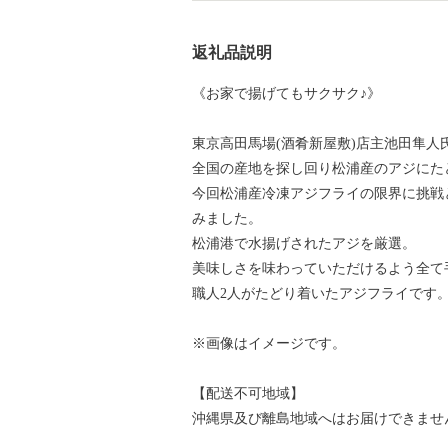
返礼品説明
《お家で揚げてもサクサク♪》
東京高田馬場(酒肴新屋敷)店主池田隼
全国の産地を探し回り松浦産のアジにた
今回松浦産冷凍アジフライの限界に挑戦
みました。
松浦港で水揚げされたアジを厳選。
美味しさを味わっていただけるよう全て
職人2人がたどり着いたアジフライです
※画像はイメージです。
【配送不可地域】
沖縄県及び離島地域へはお届けできませ