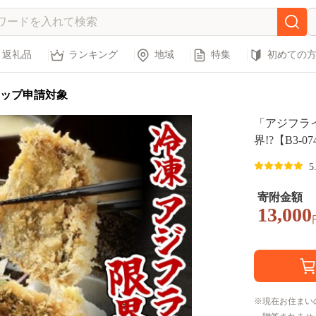
返礼品
ランキング
地域
特集
初めての
ップ申請対象
「アジフラ
界!?【B3-0
5
寄附金額
13,000
現在お住まい