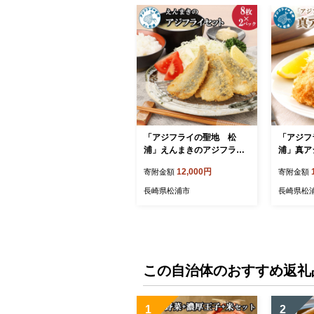
「アジフライの聖地 松
「アジフ
浦」えんまきのアジフライ
浦」真ア
セット【B2-199】
枚)×3P【
12,000円
寄附金額
寄附金額
長崎県松浦市
長崎県松
この自治体のおすすめ返礼
1
2