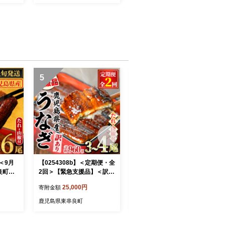
5
6
】＜9月
【0254308b】＜定期便・全
【0204356a】東串良町のう
良町の
2回＞【緊急支援品】＜訳あ
なぎ蒲焼(無頭)(3尾・計約6
尾・計約
り＞鰻の蒲焼き(無頭)(3～4
30g・タレ、山椒付)うなぎ
25,000円
20,000円
寄附金額
寄附金額
 うな
尾×2回・計約960g・タレ、
高級 ウナギ 鰻 国産 蒲焼 蒲
産 蒲焼
山椒付) うなぎ ウナギ 鰻 国
焼き たれ 鹿児島 ふるさと
鹿児島県東串良町
鹿児島県東串良町
ふるさ
産 蒲焼 蒲焼き たれ 鹿児島
人気【アクアおおすみ】
おすみ】
ふるさと 人気 支援 【アク