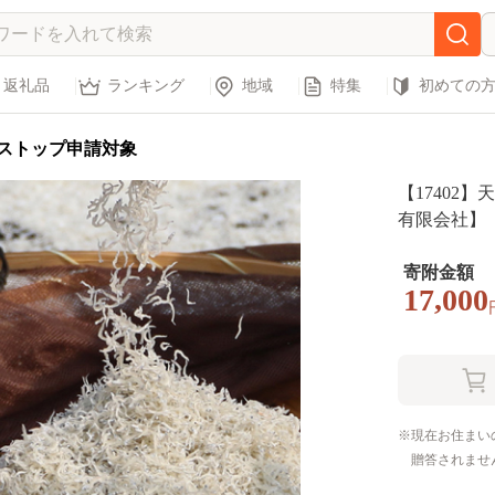
返礼品
ランキング
地域
特集
初めての
ストップ申請対象
【17402
有限会社】
寄附金額
17,000
現在お住まい
贈答されませ