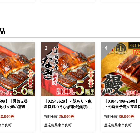
品
3
4
359a】【緊急支援
【0254362a】＜訳あり＞東
【0304349a-2609
あり＞鰻の蒲焼き
串良町のうなぎ蒲焼(無頭)(5
上旬発送予定＞東串
5～6尾・計約750g・
尾以上・計約1kg・タレ、
うなぎ蒲焼(無頭)(6
18,000円
25,000円
30,000円
寄附金額
寄附金額
付) うなぎ ウナ
山椒付) うなぎ 高級 ウナギ
900g・タレ、山椒付)
産 蒲焼 蒲焼き たれ
鰻 国産 蒲焼 蒲焼き たれ 鹿
ぎ 高級 ウナギ 鰻 国
東串良町
鹿児島県東串良町
鹿児島県東串良町
るさと 人気 支援
児島 ふるさと 人気【アクア
蒲焼き たれ 鹿児島 
おおすみ】
おおすみ】
と 人気 【アクアお