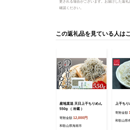
更される場合がございます。お届けした返礼
確認ください。
この返礼品を見ている人は
産地直送 天日上干ちりめん
上干ちりめん
550g （ 冷蔵 ）
寄附金額
12,000円
寄附金額
和歌山県
和歌山県海南市