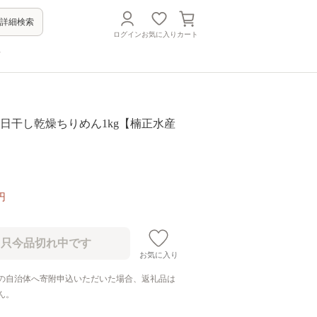
詳細検索
ログイン
お気に入り
カート
方
】天日干し乾燥ちりめん1kg【楠正水産
円
お気に入り
の自治体へ寄附申込いただいた場合、返礼品は
ん。