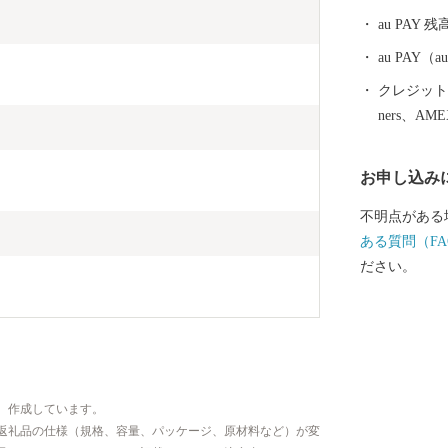
たくさんの
au PAY 残
立っていない
城県で開催さ
au PAY
会（全国和牛
クレジットカ
ク）。出品頭
ners、AM
鹿児島県から
東串良町から
お申し込み
会、県大会の
ました。日本国
不明点がある
1％が選出される
ある質問（FA
のすごさ 鹿
ださい。
も東串良町含
台地によって
て育てた鰻は
甘めのタレは
・季節限定
さかんな東串
、作成しています。
ーなど手にし
返礼品の仕様（規格、容量、パッケージ、原材料など）が変