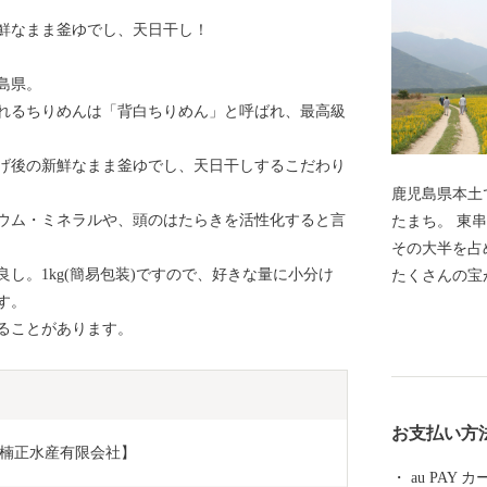
鮮なまま釜ゆでし、天日干し！
島県。
れるちりめんは「背白ちりめん」と呼ばれ、最高級
げ後の新鮮なまま釜ゆでし、天日干しするこだわり
鹿児島県本土
ウム・ミネラルや、頭のはたらきを活性化すると言
たまち。 東串良町は鹿児島県本土で一番小さなまち、
その大半を占
し。1kg(簡易包装)ですので、好きな量に小分け
たくさ
す。
東串良町のあ
ることがあります。
いないものす
本一 小さい
が、収穫量は
圧倒的な数値
お支払い方
の食卓にもあ
g【楠正水産有限会社】
月上旬にはイ
au PAY