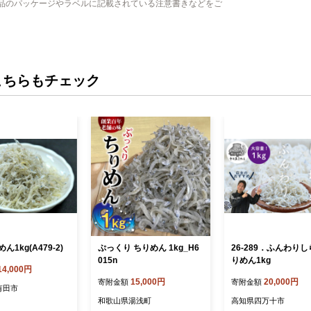
品のパッケージやラベルに記載されている注意書きなどをご
す。どの作物
てた絶品のも
こちらもチェック
1kg(A479-2)
ぷっくり ちりめん 1kg_H6
26-289．ふんわり
015n
りめん1kg
14,000円
15,000円
20,000円
寄附金額
寄附金額
有田市
和歌山県湯浅町
高知県四万十市