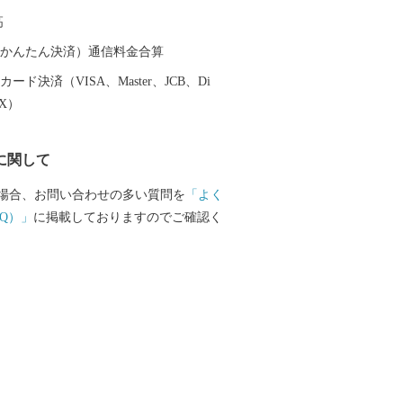
来場者でにぎわいます。 ・目
高
けど畜産業の圧倒的成績 ２０１７年に宮
れた、５年に１度開催される和牛の品評
（auかんたん決済）通信料金合算
能力共進会 通称：和牛のオリンピッ
ード決済（VISA、Master、JCB、Di
数全５１３頭のうち総合優勝を果たした
EX）
は２９頭が出品、そのうち小さな小さな
は５頭が出品されていました。地区大
に関して
厳しい審査を通過し、総合優勝に貢献し
土の0.007％の面積の東串良町から約
場合、お問い合わせの多い質問を
「よく
快挙でした。 ・内水面漁業
Q）」
に掲載しておりますのでご確認く
児島県は養殖鰻の出荷量日本一。その中で
む大隅半島は養鰻がさかんです。シラス
ろ過された天然地下水をふんだんに使っ
言わずもがな大人気！ふわふわの触感と
大満足まちがいなし。
だけど大人気の果物 ハウス栽培が
良町。果物ではメロン、スイカ、マンゴ
た方が笑顔になる果物がたくさんありま