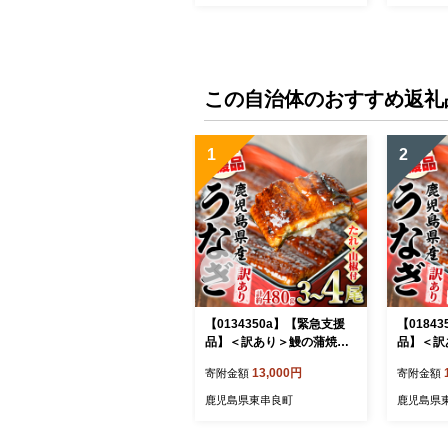
この自治体のおすすめ返礼
1
2
【0134350a】【緊急支援
【0184
品】＜訳あり＞鰻の蒲焼き
品】＜訳
(無頭)(3～4尾・計約480g・
(無頭)(
13,000円
寄附金額
寄附金額
タレ、山椒付) うなぎ ウナ
タレ、山椒
ギ 鰻 国産 蒲焼 蒲焼き たれ
ギ 鰻 国
鹿児島県東串良町
鹿児島県
鹿児島 ふるさと 人気 支援
鹿児島 ふ
【アクアおおすみ】
【アクア