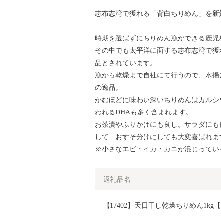
志布志湾で獲れる「背白ちりめん」を新
時期を選ばずにちりめん漁ができる鹿児
その中でも太平洋に面する志布志湾で獲
品とされています。
漁から乾燥まで自社にて行うので、水揚
の逸品。
かむほどに味わい深いちりめんはカルシ
われるDHAも多く含まれます。
お茶漬やふりかけにも良し。サラダにも良
して、おすそ分けにしても大変喜ばれま
※小さなエビ・イカ・カニが混じってい
返礼品名
【17402】天日干し乾燥ちりめん1k