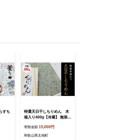
も長年の経験を持つ農家さんが丁寧に育
のばかり。
しらすち
特選天日干しちりめん 木
箱入り400g【冷蔵】 無添加
無着色 しらす シラス ちり
15,000円
寄附金額
めん 冷蔵【mar111】
和歌山県太地町