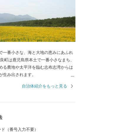
で一番小さな、海と大地の恵みにあふれ
める農地や太平洋を臨む志布志湾からは
んの宝が生み出されます。
まり知られて
自治体紹介をもっと見る
ごい話 ・ピーマンの面積あたり収量が日
まちですので、作付面積こそ全国６位です
全国３位。作付面積あたりに換算すると
を誇ります。きっと知らないうちに皆様
法
がっているはずです。収穫時期が終わる6
ベントとしてピーマン狩りが開催され、
 カード（番号入力不要）