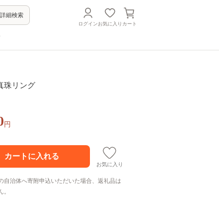
詳細検索
ログイン
お気に入り
カート
方
ヤ真珠リング
0
円
お気に入り
の自治体へ寄附申込いただいた場合、返礼品は
ん。