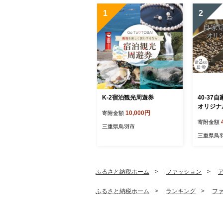
1
2
K-2宿泊観光周遊券
40-3
オリジナ
10,000円
寄附金額
×4
寄附金額
三重県鳥羽市
三重県鳥
ふるさと納税ホーム
ファッション
ふるさと納税ホーム
ランキング
フ