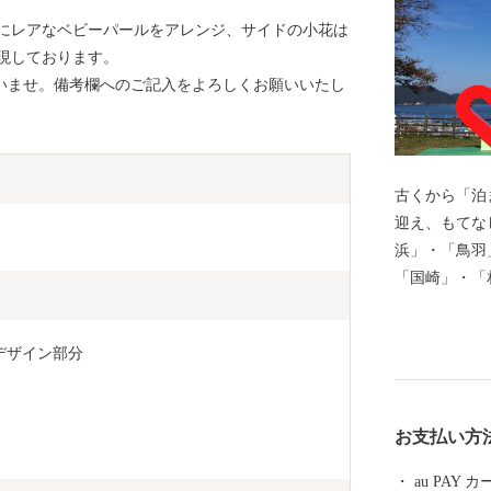
にレアなベビーパールをアレンジ、サイドの小花は
現しております。
さいませ。備考欄へのご記入をよろしくお願いいたし
古くから「泊
迎え、もてな
浜」・「鳥羽
「国崎」・「
（坂手島・菅
れ、それぞれ
m デザイン部分
恵に彩られる
お受け継がれ
力は、数え切
お支払い方
くの歴史・文
ち、鳥羽城跡
au PAY