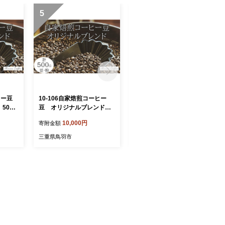
5
6
ーヒー豆
10-106自家焙煎コーヒー
10-105自家焙煎コーヒー
500g
豆 オリジナルブレンド 5
豆 お試しパック４種 10
00g
0g×4
10,000円
10,000円
寄附金額
寄附金額
三重県鳥羽市
三重県鳥羽市