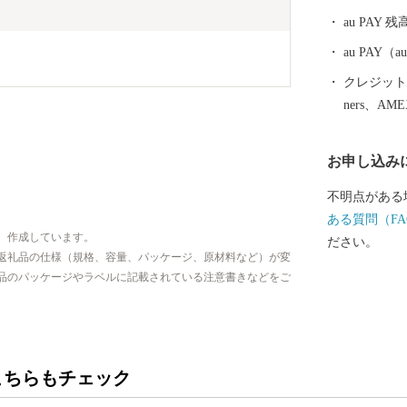
界で初めて真
au PAY 残
羽市はその全
自然景観や温
au PAY
数々のレジャ
クレジットカ
ルメなど、旅
ners、AM
が見つかるは
お申し込み
不明点がある
ある質問（FA
、作成しています。
ださい。
返礼品の仕様（規格、容量、パッケージ、原材料など）が変
品のパッケージやラベルに記載されている注意書きなどをご
こちらもチェック