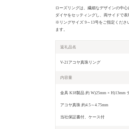
ローズリングは、繊細なデザインの中心
ダイヤをセッティングし、両サイドで表
※リングサイズ 9～13号をご指定くだ
ます。
返礼品名
V-21アコヤ真珠リング
内容量
金具 K18製品 約 W)25mm × H)13m
アコヤ真珠 約4.5～4.75mm 
当社保証書付、ケース付