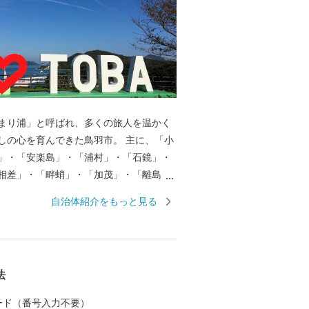
まり浦」と呼ばれ、多くの旅人を温かく
しの心を育んできた鳥羽市。 主に、「小
」・「安楽島」・「浦村」・「石鏡」・
相差」・「畔蛸」・「加茂」・「離島
島・答志島・神島）」のエリアに分か
自治体紹介をもっと見る
に特徴を持っており、美しい海、その恩
海の幸、独自の自然や文化を残し、今な
る海女漁の文化。この地が培ってきた魅
れないほどあります。 また、鳥羽には多
法
化が遺されています。日本一の海女のま
地をはじめ、真珠王「御木本幸吉」が世
 カード（番号入力不要）