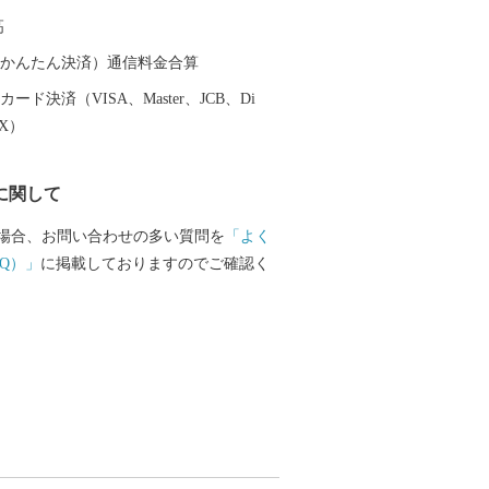
珠の養殖に成功した地でもあります。鳥
高
域が伊勢志摩国立公園に位置し、豊かな
暖な気候に恵まれており、市内には、
（auかんたん決済）通信料金合算
ー施設や宿泊施設が立ち並び、温泉、グ
ード決済（VISA、Master、JCB、Di
の目的に応じて、様々な鳥羽の楽しみ方
EX）
ずです。
に関して
場合、お問い合わせの多い質問を
「よく
Q）」
に掲載しておりますのでご確認く