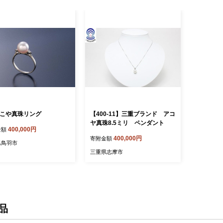
4あこや真珠リング
【400-11】三重ブランド アコ
ヤ真珠8.5ミリ ペンダント
400,000円
金額
400,000円
寄附金額
県鳥羽市
三重県志摩市
品