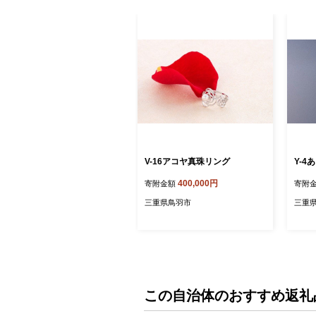
V-16アコヤ真珠リング
Y-
400,000円
寄附金額
寄附
三重県鳥羽市
三重
この自治体のおすすめ返礼