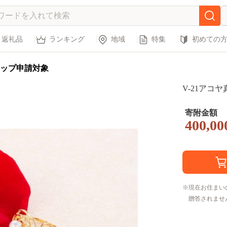
返礼品
ランキング
地域
特集
初めての
ップ申請対象
V-21アコ
寄附金額
400,00
現在お住まい
贈答されませ