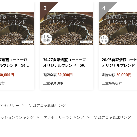
3
4
7自家焙煎コーヒー豆
30-77自家焙煎コーヒー豆
20-95自家焙煎コ
ルブレンド 500g
オリジナルブレンド 500g
オリジナルブレンド 
×3
×２ 合計1kg
40,000円
30,000円
20,000円
寄附金額
寄附金額
羽市
三重県鳥羽市
三重県鳥羽市
アクセサリー
V-21アコヤ真珠リング
ァッションランキング
アクセサリーランキング
V-21アコヤ真珠リング