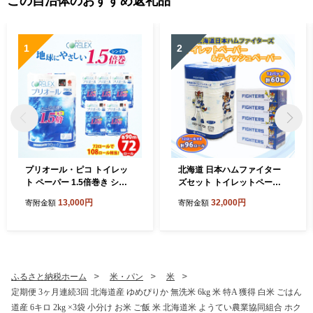
この自治体のおすすめ返礼品
1
2
プリオール・ピコ トイレッ
北海道 日本ハムファイター
ト ペーパー 1.5倍巻き シン
ズセット トイレットペーパ
グル 90m 12ロール 6パック
ー ダブル 30m 96ロール テ
13,000円
32,000円
寄附金額
寄附金額
日本製 まとめ買い リサイク
ィッシュペーパー 200組 60
ル 防災 常備品 トイレ トイレ
箱 まとめ買い 日本製 リサイ
ットペーパー 消耗品 日用品
クル 防災 常備品 消耗品 生活
備蓄 送料無料 北海道 倶知安
必需品 備蓄 ペーパー 日ハム
町 倶知安町
ファイターズ 倶知安町
ふるさと納税ホーム
米・パン
米
定期便 3ヶ月連続3回 北海道産 ゆめぴりか 無洗米 6kg 米 特A 獲得 白米 ごはん
道産 6キロ 2kg ×3袋 小分け お米 ご飯 米 北海道米 ようてい農業協同組合 ホク