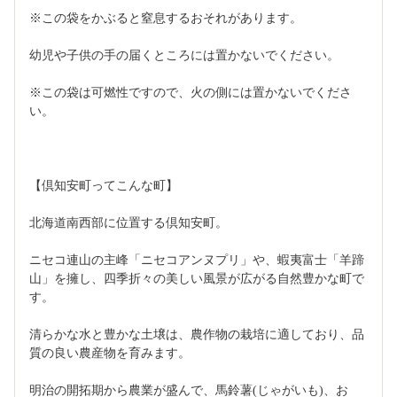
※この袋をかぶると窒息するおそれがあります。
幼児や子供の手の届くところには置かないでください。
※この袋は可燃性ですので、火の側には置かないでくださ
い。
【倶知安町ってこんな町】
北海道南西部に位置する倶知安町。
ニセコ連山の主峰「ニセコアンヌプリ」や、蝦夷富士「羊蹄
山」を擁し、四季折々の美しい風景が広がる自然豊かな町で
す。
清らかな水と豊かな土壌は、農作物の栽培に適しており、品
質の良い農産物を育みます。
明治の開拓期から農業が盛んで、馬鈴薯(じゃがいも)、お