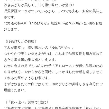
炊きあがりが美しく、甘く濃い味わいが魅力！
品質保証マークがついているから、いつでも安心・安全の美味し
さです。
北海道の特A米『ゆめぴりか』無洗米 6kg(2kg×3袋)×全3回をお届
けします。
《ゆめぴりかの特徴》
甘みが際立ち、濃い味わいの『ゆめぴりか』。
つややかで美しい炊きあがりは、これまで品種改良を積み重ねて
きた北海道米の集大成といえます。
お米に含まれるでんぷんの分子「アミロース」が低い品種のため
粘りが強く、やわらかさと同時にしっかりした食感を楽しませて
くれるお餅のようなお米です。
まずは炊きたての白ごはんで、ゆめぴりかの美味しさを存分にご
堪能ください。
《「食べ比べ」試験で1位に》
北海道大学と実施した北海道米と府県産有名銘柄の「食べ比べ」