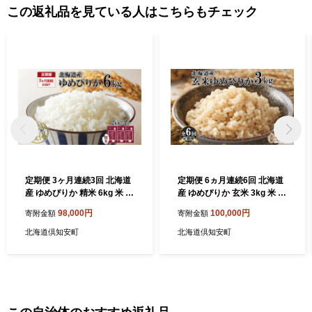
この返礼品を見ている人はこちらもチェック
定期便 3ヶ月連続3回 北海道
定期便 6ヵ月連続6回 北海道
産 ゆめぴりか 精米 6kg 米 特
産 ゆめぴりか 玄米 3kg 米 特
A 獲得 白米 ごはん 道産 6キ
A 獲得 お取り寄せ ごはん 道
98,000円
100,000円
寄附金額
寄附金額
ロ 2kg ×3袋 小分け お米 ご
産米 ブランド米 3キロ お米
飯 米 北海道米 ようてい農業
ご飯 ヘルシー 北海道米 よう
北海道倶知安町
北海道倶知安町
協同組合 ホクレン 送料無料
てい農業協同組合 ホクレン
北海道 倶知安町 3カ月
送料無料 北海道 倶知安町