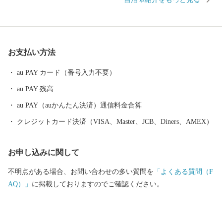
人気が高く、近年は夏を涼しく過ごす長期滞在者も増えていま
す。豊富な羊蹄山の伏流水を利用し、じゃがいもやメロン、アス
パラガスなどの農業も盛んです。 「スキーの町宣言」をした倶知
安町は、「東洋のサンモリッツ」とも呼ばれるスキーの聖地で、
お支払い方法
冬になると日本だけではなく世界各国から多くのスキーヤーやス
ノーボーダーが、上質なパウダースノーを楽しみに訪れます。
au PAY カード（番号入力不要）
au PAY 残高
au PAY（auかんたん決済）通信料金合算
クレジットカード決済（VISA、Master、JCB、Diners、AMEX）
お申し込みに関して
不明点がある場合、お問い合わせの多い質問を
「よくある質問（F
AQ）」
に掲載しておりますのでご確認ください。