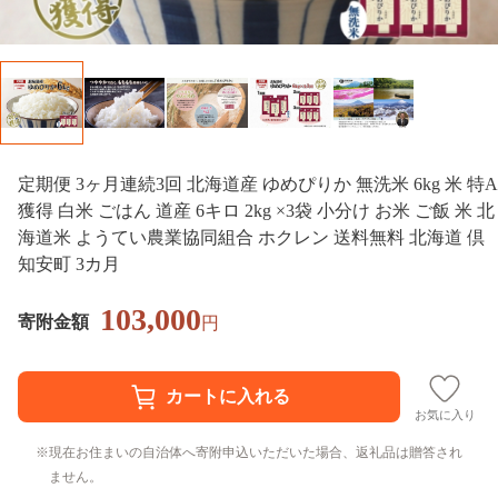
定期便 3ヶ月連続3回 北海道産 ゆめぴりか 無洗米 6kg 米 特A
獲得 白米 ごはん 道産 6キロ 2kg ×3袋 小分け お米 ご飯 米 北
海道米 ようてい農業協同組合 ホクレン 送料無料 北海道 倶
知安町 3カ月
103,000
寄附金額
円
お気に入り
現在お住まいの自治体へ寄附申込いただいた場合、返礼品は贈答され
ません。