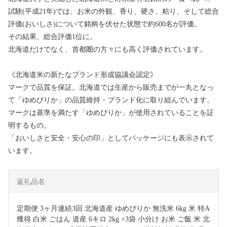
試験(平成21年)では、お米の外観、香り、硬さ、粘り、そして総合
評価(おいしさ)について銘柄を伏せた状態で約600名が評価。
その結果、総合評価1位に。
北海道だけでなく、首都圏の方々にも高く評価されています。
《北海道米の新たなブランド形成協議会認定》
マークで品質を保証。北海道では生産から販売までが一丸となっ
て「ゆめぴりか」の品質維持・ブランド化に取り組んでいます。
マークは基準を満たす「ゆめぴりか」が使用されていることを証
明するもの。
「おいしさと安全・安心の印」としてパッケージにも表示されて
います。
返礼品名
定期便 3ヶ月連続3回 北海道産 ゆめぴりか 無洗米 6kg 米 特A 
獲得 白米 ごはん 道産 6キロ 2kg ×3袋 小分け お米 ご飯 米 北