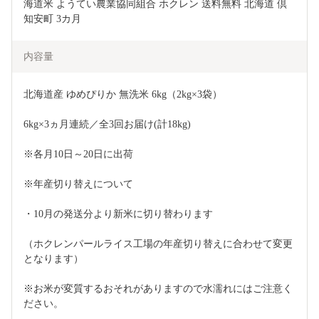
海道米 ようてい農業協同組合 ホクレン 送料無料 北海道 倶
知安町 3カ月 
内容量
北海道産 ゆめぴりか 無洗米 6kg（2kg×3袋）
6kg×3ヵ月連続／全3回お届け(計18kg)
※各月10日～20日に出荷
※年産切り替えについて
・10月の発送分より新米に切り替わります
（ホクレンパールライス工場の年産切り替えに合わせて変更
となります）
※お米が変質するおそれがありますので水濡れにはご注意く
ださい。