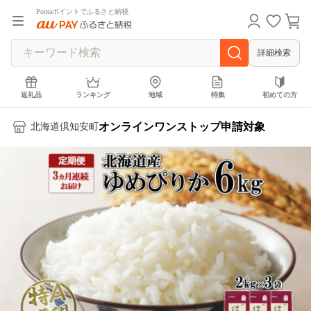
Pontaポイントでふるさと納税
詳細検索
返礼品
ランキング
地域
特集
初めての方
オンラインワンストップ申請対象
北海道倶知安町