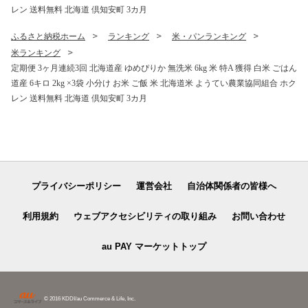
レン 送料無料 北海道 倶知安町 3カ月
ふるさと納税ホーム
ランキング
米・パンランキング
米ランキング
定期便 3ヶ月連続3回 北海道産 ゆめぴりか 無洗米 6kg 米 特A 獲得 白米 ごはん
道産 6キロ 2kg ×3袋 小分け お米 ご飯 米 北海道米 ようてい農業協同組合 ホク
レン 送料無料 北海道 倶知安町 3カ月
プライバシーポリシー
運営会社
自治体関係者の皆様へ
利用規約
ウェブアクセシビリティの取り組み
お問い合わせ
au PAY マーケットトップ
© 2016 KDDI/au Commerce & Life, Inc.