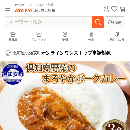
Pontaポイントでふるさと納税
詳細検索
返礼品
ランキング
地域
特集
初めての方
オンラインワンストップ申請対象
北海道倶知安町