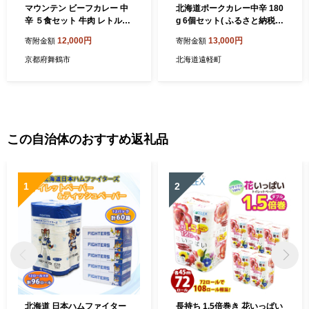
マウンテン ビーフカレー 中
北海道ポークカレー中辛 180
辛 ５食セット 牛肉 レトルト
g 6個セット( ふるさと納税
レトルトカレー 常温保存 カ
レトルト カレー ベル食品 北
12,000円
13,000円
寄附金額
寄附金額
レー 舞鶴 京都 お取り寄せ グ
海道 遠軽町 ) en01-00264
ルメ 中辛カレー カレーライ
京都府舞鶴市
北海道遠軽町
ス
この自治体のおすすめ返礼品
1
2
北海道 日本ハムファイター
長持ち 1.5倍巻き 花いっぱい