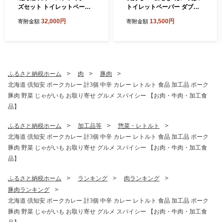
ズセット トイレットペーパ
トイレットペーパー ダブル 4
ー ダブル 30m 96ロール テ
5ｍ 計72ロール 全18種 花柄
32,000円
13,500円
寄附金額
寄附金額
ィッシュペーパー 200組 60
プリント ハーブ 香り付き 日
箱 まとめ買い 日本製 リサイ
本製 まとめ買い 防災 常備品
クル 防災 常備品 消耗品 生活
ペーパー エコ 日用雑貨 消耗
必需品 備蓄 ペーパー 日ハム
品 備蓄 送料無料 北海道 倶知
ファイターズ 倶知安町
安町 日用品
ふるさと納税ホーム
肉
豚肉
北海道 倶知安 ポークカレー 計3個 中辛 カレー レトルト 食品 加工品 ポーク
豚肉 野菜 じゃがいも お取り寄せ グルメ スパイシー 【お肉・牛肉・加工食
品】
ふるさと納税ホーム
加工品等
惣菜・レトルト
北海道 倶知安 ポークカレー 計3個 中辛 カレー レトルト 食品 加工品 ポーク
豚肉 野菜 じゃがいも お取り寄せ グルメ スパイシー 【お肉・牛肉・加工食
品】
ふるさと納税ホーム
ランキング
肉ランキング
豚肉ランキング
北海道 倶知安 ポークカレー 計3個 中辛 カレー レトルト 食品 加工品 ポーク
豚肉 野菜 じゃがいも お取り寄せ グルメ スパイシー 【お肉・牛肉・加工食