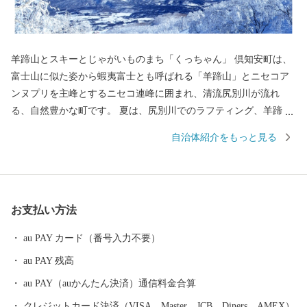
羊蹄山とスキーとじゃがいものまち「くっちゃん」 倶知安町は、
富士山に似た姿から蝦夷富士とも呼ばれる「羊蹄山」とニセコア
ンヌプリを主峰とするニセコ連峰に囲まれ、清流尻別川が流れ
る、自然豊かな町です。 夏は、尻別川でのラフティング、羊蹄山
麓でのサイクリング、登山、ゴルフなどのアウトドアスポーツの
自治体紹介をもっと見る
人気が高く、近年は夏を涼しく過ごす長期滞在者も増えていま
す。豊富な羊蹄山の伏流水を利用し、じゃがいもやメロン、アス
パラガスなどの農業も盛んです。 「スキーの町宣言」をした倶知
安町は、「東洋のサンモリッツ」とも呼ばれるスキーの聖地で、
お支払い方法
冬になると日本だけではなく世界各国から多くのスキーヤーやス
ノーボーダーが、上質なパウダースノーを楽しみに訪れます。
au PAY カード（番号入力不要）
au PAY 残高
au PAY（auかんたん決済）通信料金合算
クレジットカード決済（VISA、Master、JCB、Diners、AMEX）