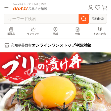
Pontaポイントでふるさと納税
詳細検索
返礼品
ランキング
地域
特集
初めての方
オンラインワンストップ申請対象
高知県芸西村