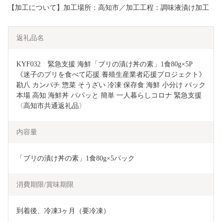
【加工について】加工場所：高知市／加工工程：調味液漬け加工
返礼品名
KYF032　緊急支援 海鮮「ブリの漬け丼の素」1食80g×5P
《迷子のブリを食べて応援 養殖生産業者応援プロジェクト》
勘八 カンパチ 惣菜 そうざい 冷凍 保存食 海鮮 小分け パック 
本場 高知 海鮮丼 パパッと 簡単 一人暮らしコロナ 緊急支援
〈高知市共通返礼品〉
内容量
「ブリの漬け丼の素」1食80g×5パック
消費期限/賞味期限
到着後、冷凍3ヶ月（要冷凍）