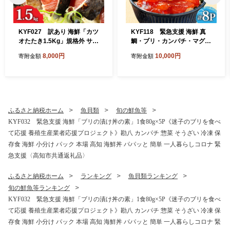
KYF027 訳あり 海鮮「カツ
KYF118 緊急支援 海鮮 真
オたたき1.5Kg」規格外 サイ
鯛・ブリ・カンパチ・マグロ
ズ不揃い傷 わけあり 人気 故
の漬け丼セット4種×2P《迷
8,000円
10,000円
寄附金額
寄附金額
郷納税 ランキング 本場 高
子の真鯛を食べて応援 養殖
知 かつおのたたき 返礼品 80
生産業者応援プロジェクト》
00円 冷凍 カツオのタタキ 訳
応援 惣菜 そうざい 冷凍 保存
アリかつおのタタキ【koyof
食 小分け パック 高知 海鮮丼
r】【高知県共通返礼品】ギ
一人暮らし〈高知市共通返礼
フト 食べ物
品〉
ふるさと納税ホーム
魚貝類
旬の鮮魚等
KYF032 緊急支援 海鮮「ブリの漬け丼の素」1食80g×5P《迷子のブリを食べ
て応援 養殖生産業者応援プロジェクト》勘八 カンパチ 惣菜 そうざい 冷凍 保
存食 海鮮 小分け パック 本場 高知 海鮮丼 パパッと 簡単 一人暮らしコロナ 緊
急支援〈高知市共通返礼品〉
ふるさと納税ホーム
ランキング
魚貝類ランキング
旬の鮮魚等ランキング
KYF032 緊急支援 海鮮「ブリの漬け丼の素」1食80g×5P《迷子のブリを食べ
て応援 養殖生産業者応援プロジェクト》勘八 カンパチ 惣菜 そうざい 冷凍 保
存食 海鮮 小分け パック 本場 高知 海鮮丼 パパッと 簡単 一人暮らしコロナ 緊