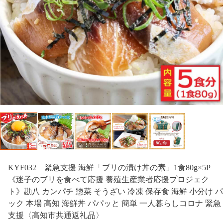
KYF032 緊急支援 海鮮「ブリの漬け丼の素」1食80g×5P
《迷子のブリを食べて応援 養殖生産業者応援プロジェク
ト》勘八 カンパチ 惣菜 そうざい 冷凍 保存食 海鮮 小分け パ
ック 本場 高知 海鮮丼 パパッと 簡単 一人暮らしコロナ 緊急
支援〈高知市共通返礼品〉