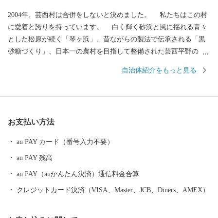
2004年、芸西村は合併をしないと決めました。 私たちはこの村
に愛着と誇りを持っています。 白く輝く砂浜と風に揺れる青々
とした松原が続く「琴ヶ浜」、昔ながらの製法で伝承される「黒
砂糖づくり」、日本一の農村を目指して整備された芸西平野の
「ビニールハウス群」。 先人たちが築き、守ってきた多くを次
自治体紹介をもっと見る
の世代に受け継ぐため、村民のみなさんと共に工夫して課題に立
ち向かっています。芸西村の挑戦に、皆様の応援をお願いしま
す。
お支払い方法
au PAY カード（番号入力不要）
au PAY 残高
au PAY（auかんたん決済）通信料金合算
クレジットカード決済（VISA、Master、JCB、Diners、AMEX）