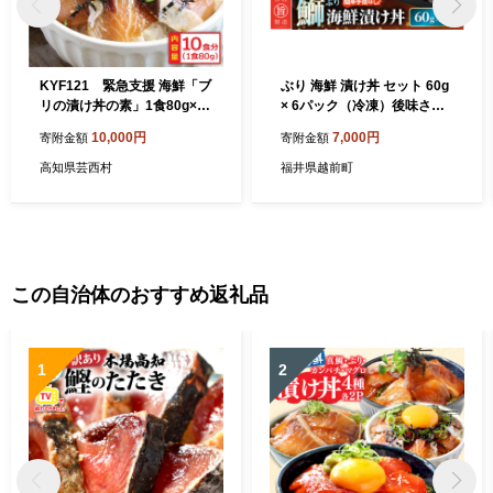
KYF121 緊急支援 海鮮「ブ
ぶり 海鮮 漬け丼 セット 60g
リの漬け丼の素」1食80g×10
× 6パック（冷凍）後味さっ
P《迷子の鰤を食べて応援 養
ぱり生姜風味【ブリ 鰤 丼 海
10,000円
7,000円
寄附金額
寄附金額
殖生産業者応援プロジェク
鮮丼 鮮魚 小分け 個包装 魚
ト》応援 順次出荷中 惣菜 そ
肴 さかな 総菜 そうざい ギフ
高知県芸西村
福井県越前町
うざい 冷凍 保存食 小分け パ
ト 贈り物 プレゼントお茶漬
ック 高知 海鮮丼 一人暮らし
け】 [e04-a117]
〈高知市共通返礼品〉
この自治体のおすすめ返礼品
1
2