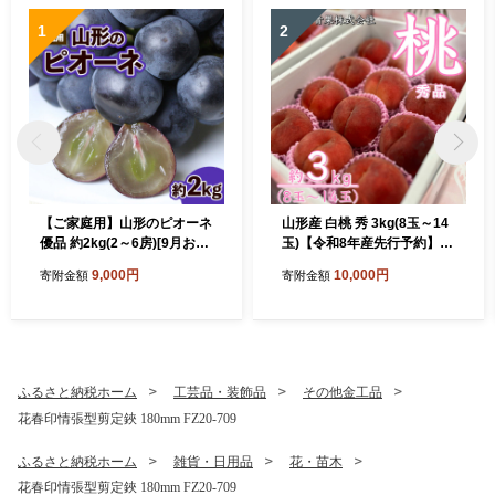
1
2
【ご家庭用】山形のピオーネ
山形産 白桃 秀 3kg(8玉～14
優品 約2kg(2～6房)[9月お届
玉)【令和8年産先行予約】F
け] 【令和8年産先行予約】F
U23-315
9,000円
10,000円
寄附金額
寄附金額
S23-645 くだもの 果物 フル
ーツ 山形 山形県 山形市 202
6年産
ふるさと納税ホーム
工芸品・装飾品
その他金工品
花春印情張型剪定鋏 180mm FZ20-709
ふるさと納税ホーム
雑貨・日用品
花・苗木
花春印情張型剪定鋏 180mm FZ20-709