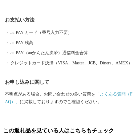
９００年の歴史を持つ山形鋳物やこけしなど伝統的工芸品も有名
です。 最近では文化的な発展が目覚ましく、平成２９年１０月に
お支払い方法
は山形市が有する映像文化を育む環境が高い評価を受け、日本で
初めて、ユネスコ創造都市ネットワーク映画部門への加盟が認め
au PAY カード（番号入力不要）
られました。また地方都市としては珍しく、プロ・オーケストラ
au PAY 残高
である山形交響楽団が活動しています。 平成３１年４月には中核
市に移行し、保健所を開設するなど、県都としても発展を続けて
au PAY（auかんたん決済）通信料金合算
います。
クレジットカード決済（VISA、Master、JCB、Diners、AMEX）
お申し込みに関して
不明点がある場合、お問い合わせの多い質問を
「よくある質問（F
AQ）」
に掲載しておりますのでご確認ください。
この返礼品を見ている人はこちらもチェック