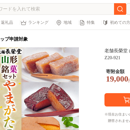
返礼品
ランキング
地域
特集
初めての
ップ申請対象
老舗長榮堂 
Z20-921
寄附金額
19,000
現在お住まい
贈答されませ