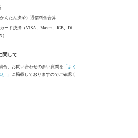
像文化を育む環境が高い評価を受け、日
高
ユネスコ創造都市ネットワーク映画部門
められました。また地方都市としては珍
（auかんたん決済）通信料金合算
オーケストラである山形交響楽団が活動
ード決済（VISA、Master、JCB、Di
 平成３１年４月には中核市に移行し、保
EX）
るなど、県都としても発展を続けていま
に関して
場合、お問い合わせの多い質問を
「よく
Q）」
に掲載しておりますのでご確認く