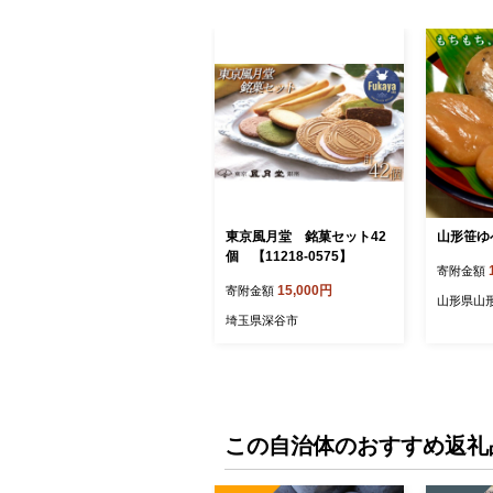
東京風月堂 銘菓セット42
山形笹ゆべ
個 【11218-0575】
寄附金額
15,000円
寄附金額
山形県山
埼玉県深谷市
この自治体のおすすめ返礼