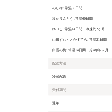
のし梅: 常温30日間
板かりんとう :常温60日間
ゆべし :常温14日間・冷凍約2ヶ月
山形すぃ～とかすてら: 常温21日間
白雪の梅: 常温14日間・冷凍約2ヶ月
配送方法
冷蔵配送
受付期間
通年