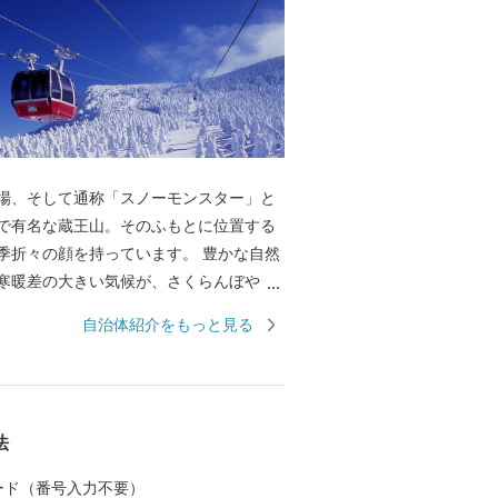
場、そして通称「スノーモンスター」と
で有名な蔵王山。そのふもとに位置する
季折々の顔を持っています。 豊かな自然
寒暖差の大きい気候が、さくらんぼやシ
ットなどのフルーツ、つや姫を代表とす
自治体紹介をもっと見る
、とろけるような舌触りが特徴の山形牛
ブランド」を生み出しています。 街中に
旧家が数多く残り、レトロモダンな雰囲
ています。９００年の歴史を持つ山形鋳
法
ど伝統的工芸品も有名です。 最近では文
目覚ましく、平成２９年１０月には山形
 カード（番号入力不要）