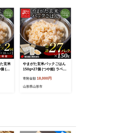
がた玄米
やまがた玄米パックごはん
 (つ
150g×27個 (つや姫) ラベル
あり 山
レス 訳あり 山形 パックラ
18,000円
寄附金額
保存 F
イス 備蓄 保存 FZ25-168
山形県山形市