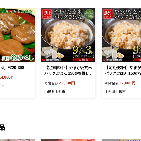
し FZ20-368
【定期便3回】やまがた玄米
【定期便2回】やま
パックごはん 150g×9個 (つ
パックごはん 150g×9個
14,000円
や姫) ラベルレス 訳あり 山
や姫) ラベルレス 訳
22,000円
17,000円
寄附金額
寄附金額
形 パックライス 備蓄 保存 F
形 パックライス 備蓄 
形市
Z25-166
Z25-167
山形県山形市
山形県山形市
品