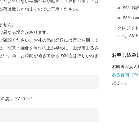
ただいていない長期不在や転居」「住所不明」「日
市が有する映
au PAY 残
出荷は致しかねますのでご了承ください。
本で初めて、
への加盟が認
au PAY
ません。
しく、プロ・
クレジットカ
少異なる場合があります。
しています。
ners、AM
ご確認ください。お礼の品の発送には万全を期して
健所を開設す
は、写真・画像を添付の上お早めに「山形市ふるさ
す。
お申し込み
さい。尚、お時間が過ぎてからの対応は致しかねま
不明点がある
ある質問（FA
ださい。
」 FZ20-921