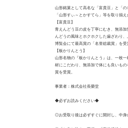
山形銘菓として高名な「富貴豆」と「の
「山形すぃ～とかすてら」等を取り揃え
【富貴豆】
青えんどう豆の皮を丁寧にむき、無添加
んどうの風味とホクホクした歯ざわり、上
博覧会にて最高賞の「名誉総裁賞」を受
【板かりんとう】
山形名物の『板かりんとう』は、一枚一
材にこだわり、無添加で体にも良いものを
賞を受賞。
事業者：株式会社長榮堂
◆必ずお読みください◆
◎お受取り後は必ずすぐに開封し、中身