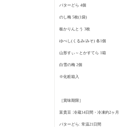
バターどら 4個
のし梅 5枚(1袋)
板かりんとう 3枚
ゆべし(くるみ/みそ) 各1個
山形すぃ～とかすてら 1箱
白雪の梅 2個
※化粧箱入
［賞味期限］
富貴豆 :冷蔵14日間・冷凍約2ヶ月
バターどら: 常温21日間