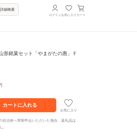
詳細検索
ログイン
お気に入り
カート
方
山形銘菓セット「やまがたの惠」 F
円
お気に入り
の自治体へ寄附申込いただいた場合、返礼品は
ん。