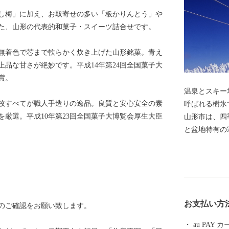
し梅」に加え、お取寄せの多い「板かりんとう」や
た、山形の代表的和菓子・スイーツ詰合せです。
無着色で芯まで軟らかく炊き上げた山形銘菓。青え
品な甘さが絶妙です。平成14年第24回全国菓子大
賞。
温泉とスキー
枚すべてが職人手造りの逸品。良質と安心安全の素
呼ばれる樹氷
厳選。平成10年第23回全国菓子大博覧会厚生大臣
山形市は、四
と盆地特有の
ャインマスカ
るブランド米
などの「山形
は商家の蔵や
気を醸し出し
お支払い方
のご確認をお願い致します。
物やこけしな
化的な発展が
au PAY