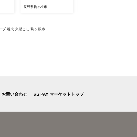
ア 駒ヶ根市
根市
長野県駒ヶ根市
長野県駒ヶ根市
ーブ 着火 火起こし 駒ヶ根市
お問い合わせ
au PAY マーケットトップ