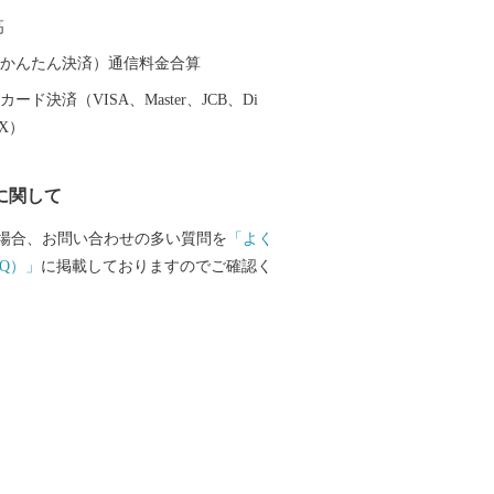
ます。 アルプスの雄大な山々からの雪
高
の寒暖差が大きい内陸性の気候は、味・
産物を育みます。まさに「宝」といえる
（auかんたん決済）通信料金合算
自然環境から生まれた特産品をご賞味く
ード決済（VISA、Master、JCB、Di
、この機会にぜひ自然豊かな信州駒ヶ根
EX）
ください。
に関して
場合、お問い合わせの多い質問を
「よく
Q）」
に掲載しておりますのでご確認く