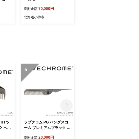
トーブ
70,000円
寄附金額
 ピザ
燃料 焚
北海道小樽市
 キャン
県 枕崎
5
6
ATH ツ
ラブクロム PG バングスコ
ラブクロム (R) PG ツキ プ
ク ヘア
ーム プレミアムブラック ヘ
レミアムブラック ヘアコー
OVEC
アコーム くし コーム LOVE
ム くし コーム LOVECHRO
20,000円
20,000円
寄附金額
寄附金額
ヘアケア
CHROME さらつや ヘアケ
ME さらつや ヘアケア 駒ヶ