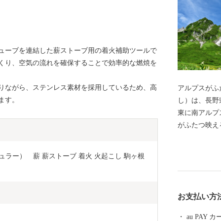
ューブを連結した薪ストーブ用の着火補助ツールで
くり、空気の流れを確保することで効率的な燃焼を
りながら、ステンレス素材を採用しているため、高
アルプスがふたつ映え
ます。
し）は、長野
東に南アルプ
がふたつ映え
駒ヶ岳ロープ
高2,612m
ュラー）　薪 薪ストーブ 着火 火起こし 駒ヶ根
原、早太郎温
訪れる風光明
人ひとりがま
お支払い方
を守り育て、
ろう！笑顔あ
au PAY