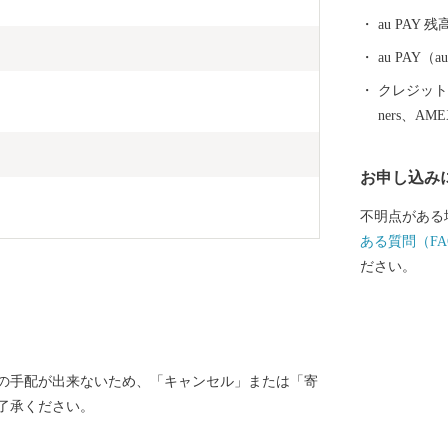
りを進めてい
au PAY 残
解け水、昼夜
品質の良い農
au PAY
この恵まれた
クレジットカ
ださい。また
ners、AM
へ足をお運び
お申し込み
不明点がある
ある質問（FA
ださい。
の手配が出来ないため、「キャンセル」または「寄
了承ください。