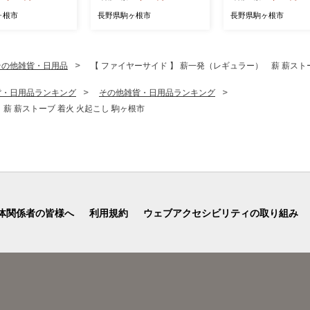
さらつや ヘアケア 駒ヶ根市
駒ヶ根市
ヶ根市
長野県駒ヶ根市
長野県駒ヶ根市
その他雑貨・日用品
【 ファイヤーサイド 】 薪一発（レギュラー） 薪 薪スト
貨・日用品ランキング
その他雑貨・日用品ランキング
薪 薪ストーブ 着火 火起こし 駒ヶ根市
体関係者の皆様へ
利用規約
ウェブアクセシビリティの取り組み