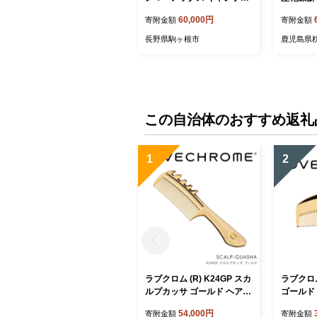
品 アウトドア 薪割り 斧 駒
QQ2-00
60,000円
寄附金額
寄附金額
ヶ根市
ブ アウト
ザ ボイラ
長野県駒ヶ根市
鹿児島県
焚火 暖炉
ンプファ
崎市【40
この自治体のおすすめ返礼
1
2
ラブクロム (R) K24GP スカ
ラブクロム 
ルプカッサ ゴールド ヘアコ
ゴールド
ーム くし コーム カッサ LO
コーム L
54,000円
寄附金額
寄附金額
VECHROME さらつや ヘア
つや ヘ