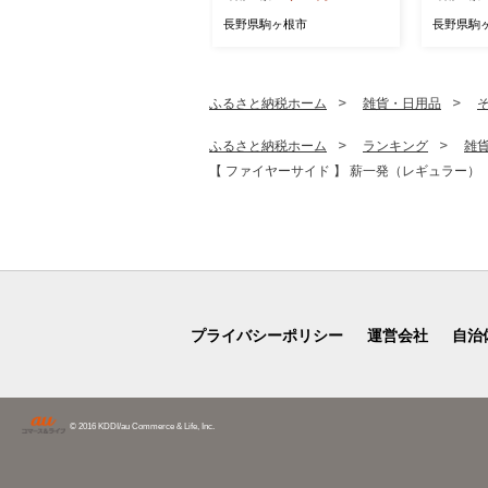
ケア 駒ヶ根市
長野県駒ヶ根市
長野県駒
ふるさと納税ホーム
雑貨・日用品
ふるさと納税ホーム
ランキング
雑
【 ファイヤーサイド 】 薪一発（レギュラー） 
プライバシーポリシー
運営会社
自治
© 2016 KDDI/au Commerce & Life, Inc.