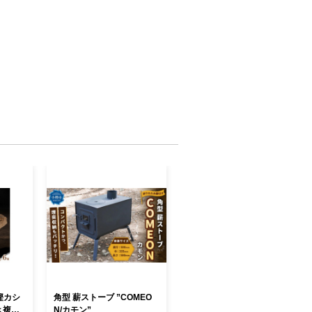
樫カシ
角型 薪ストーブ ”COMEO
 ＜複数
N/カモン”