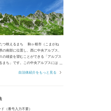
るまち 駒ヶ根市（こまがね
県の南部に位置し、西に中央アルプス、
スの雄姿を望むことができる「アルプス
るまち」です。この中央アルプスには、
ウェイが架かり、日本で一番高い駅、標
自治体紹介をもっと見る
の世界へ運んでくれます。また、駒ヶ根高
泉郷などがあり、全国各地から観光客が
媚な観光都市です。 私たちは、市民一
ちづくりの主役として、この豊かな自然
法
安全で快適な生活環境を育み「ともに創
ふれるまち駒ヶ根」を合言葉にまちづく
 カード（番号入力不要）