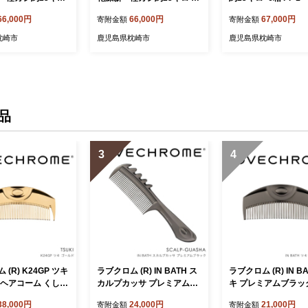
02 全6回_ 薪 ストー
Q2-0001 全6回_ 薪 ストー
個口で配送＞_ 薪 ス
66,000円
66,000円
67,000円
寄附金額
寄附金額
ドア キャンプ ピ
ブ アウトドア キャンプ ピ
アウトドア キャンプ
ー 自然 火 炎 燃料
ザ ボイラー 自然 火 炎 燃料
ボイラー 自然 火 炎 
枕崎市
鹿児島県枕崎市
鹿児島県枕崎市
 窯焼き 焚火 キャ
焚火 暖炉 窯焼き 焚火 キャ
火 暖炉 窯焼き 焚火
イヤー 鹿児島県 枕
ンプファイヤー 鹿児島県 枕
プファイヤー 鹿児島
82174】
崎市【4082172】
市【4082166】
品
3
4
(R) K24GP ツキ
ラブクロム (R) IN BATH ス
ラブクロム (R) IN B
 ヘアコーム くし
カルプカッサ プレミアムブ
キ プレミアムブラッ
OVECHROME さら
ラック ヘアコーム くし コ
コーム くし コーム L
38,000円
24,000円
21,000円
寄附金額
寄附金額
アケア 駒ヶ根市
ーム カッサ LOVECHROME
HROME さらつや 