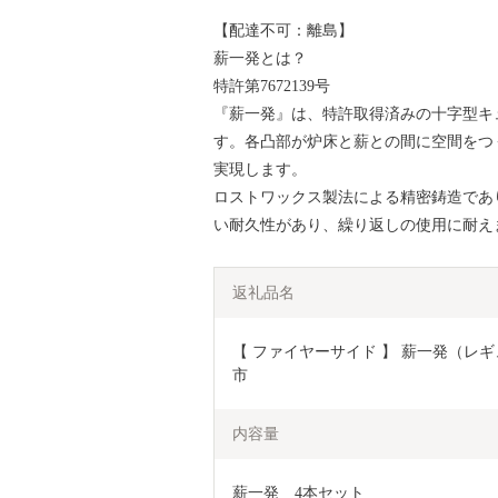
【配達不可：離島】
薪一発とは？
特許第7672139号
『薪一発』は、特許取得済みの十字型キ
す。各凸部が炉床と薪との間に空間をつ
実現します。
ロストワックス製法による精密鋳造であ
い耐久性があり、繰り返しの使用に耐え
返礼品名
【 ファイヤーサイド 】 薪一発（レギ
市
内容量
薪一発　4本セット