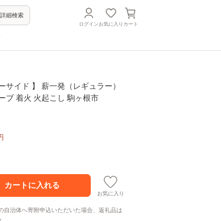
詳細検索
ログイン
お気に入り
カート
方
ーサイド 】 薪一発（レギュラー）
ブ 着火 火起こし 駒ヶ根市
円
お気に入り
の自治体へ寄附申込いただいた場合、返礼品は