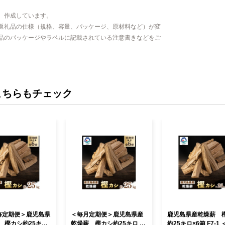
、作成しています。
返礼品の仕様（規格、容量、パッケージ、原材料など）が変
品のパッケージやラベルに記載されている注意書きなどをご
こちらもチェック
毎定期便＞鹿児島県
＜毎月定期便＞鹿児島県産
鹿児島県産乾燥薪 
 樫カシ約25キロ
乾燥薪 樫カシ約25キロ Q
約25キロ×6箱 F7-1