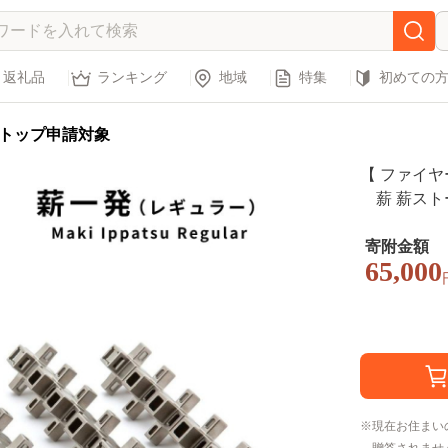
返礼品
ランキング
地域
特集
初めての
トップ申請対象
【 ファイヤ
薪 薪ストー
寄附金額
65,000
現在お住まい