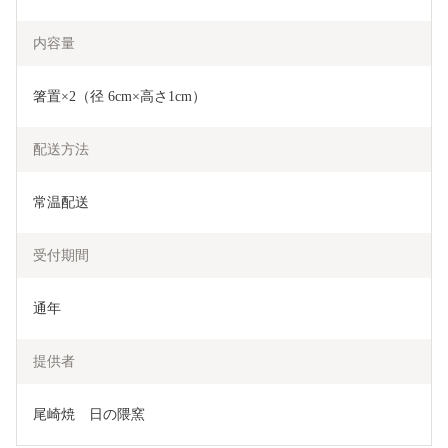
内容量
箸置×2（径 6cm×高さ1cm）
配送方法
常温配送
受付期間
通年
提供者
尾崎焼　日の隈窯