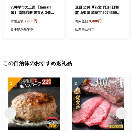
八幡平市の工房 【tamari
豆皿 染付 草花文 貝形 [日和
窯】 南部煎餅 箸置き 3個セ
窯 山梨県 韮崎市 20743553]
ット ／ 箸置き はしおき 箸置
陶器 食器 焼き物 皿 お皿 ま
7,000円
9,000円
寄附金額
寄附金額
カトラリー 陶器 おしゃれ か
めざら 小皿 薬味皿 貝 貝形豆
わいい 可愛い シンプル 食卓
皿 日本製 おしゃれ 新生活 お
岩手県八幡平市
山梨県韮崎市
手作り 手づくり 女性 大人 ギ
祝い 和 和食器 小物入れ
フト プレゼント 贈り物 陶芸
作家 陶芸 女性作家 雑貨 日用
品 小物 南部せんべいモチー
フ 食べ物モチーフ
この自治体のおすすめ返礼品
1
2