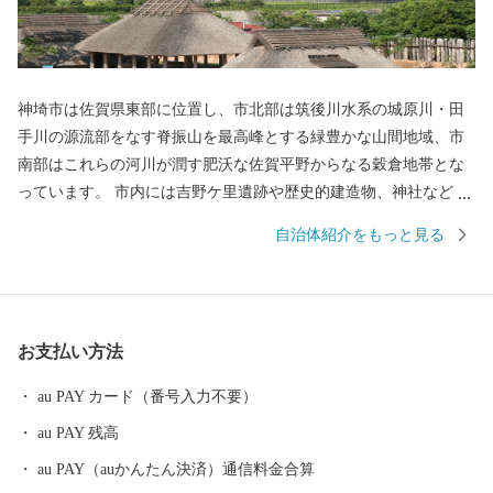
神埼市は佐賀県東部に位置し、市北部は筑後川水系の城原川・田
手川の源流部をなす脊振山を最高峰とする緑豊かな山間地域、市
南部はこれらの河川が潤す肥沃な佐賀平野からなる穀倉地帯とな
っています。 市内には吉野ケ里遺跡や歴史的建造物、神社などの
多くの歴史的、文化的遺産があり、様々な郷土芸能や伝統行事が
自治体紹介をもっと見る
継承され、地域文化として形成されています。
お支払い方法
au PAY カード（番号入力不要）
au PAY 残高
au PAY（auかんたん決済）通信料金合算