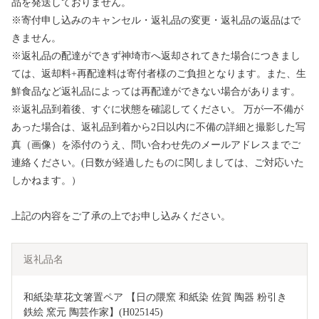
品を発送しておりません。
※寄付申し込みのキャンセル・返礼品の変更・返礼品の返品はで
きません。
※返礼品の配達ができず神埼市へ返却されてきた場合につきまし
ては、返却料+再配達料は寄付者様のご負担となります。また、生
鮮食品など返礼品によっては再配達ができない場合があります。
※返礼品到着後、すぐに状態を確認してください。 万が一不備が
あった場合は、返礼品到着から2日以内に不備の詳細と撮影した写
真（画像）を添付のうえ、問い合わせ先のメールアドレスまでご
連絡ください。(日数が経過したものに関しましては、ご対応いた
しかねます。）
上記の内容をご了承の上でお申し込みください。
返礼品名
和紙染草花文箸置ペア 【日の隈窯 和紙染 佐賀 陶器 粉引き 
鉄絵 窯元 陶芸作家】(H025145)