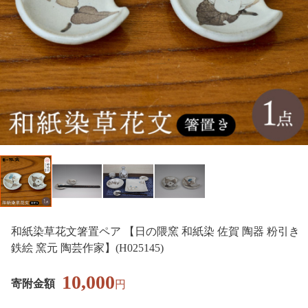
和紙染草花文箸置ペア 【日の隈窯 和紙染 佐賀 陶器 粉引き
鉄絵 窯元 陶芸作家】(H025145)
10,000
寄附金額
円