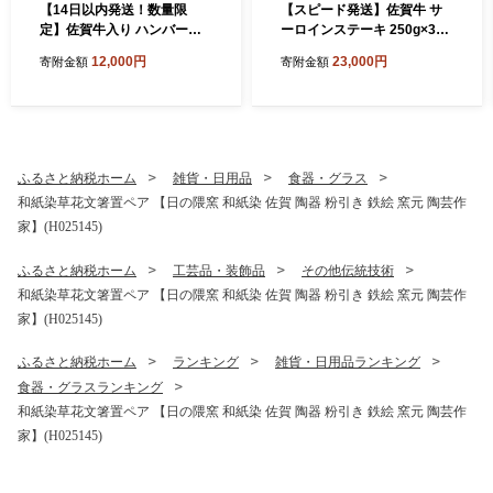
【14日以内発送！数量限
【スピード発送】佐賀牛 サ
定】佐賀牛入り ハンバーグ 2
ーロインステーキ 250g×3枚
2個 2.6kg(120g×22個)【佐
【黒毛和牛 牛肉 最高級 冷凍
12,000円
23,000円
寄附金額
寄附金額
賀牛 黒毛和牛 ブランド牛 九
ギフト 贈答 丸宗ミート 神埼
州 ハンバーグ 牛肉 豚肉 国産
市】(H065222)
お弁当 おかず 惣菜 おすすめ
人気】(H083106)
ふるさと納税ホーム
雑貨・日用品
食器・グラス
和紙染草花文箸置ペア 【日の隈窯 和紙染 佐賀 陶器 粉引き 鉄絵 窯元 陶芸作
家】(H025145)
ふるさと納税ホーム
工芸品・装飾品
その他伝統技術
和紙染草花文箸置ペア 【日の隈窯 和紙染 佐賀 陶器 粉引き 鉄絵 窯元 陶芸作
家】(H025145)
ふるさと納税ホーム
ランキング
雑貨・日用品ランキング
食器・グラスランキング
和紙染草花文箸置ペア 【日の隈窯 和紙染 佐賀 陶器 粉引き 鉄絵 窯元 陶芸作
家】(H025145)