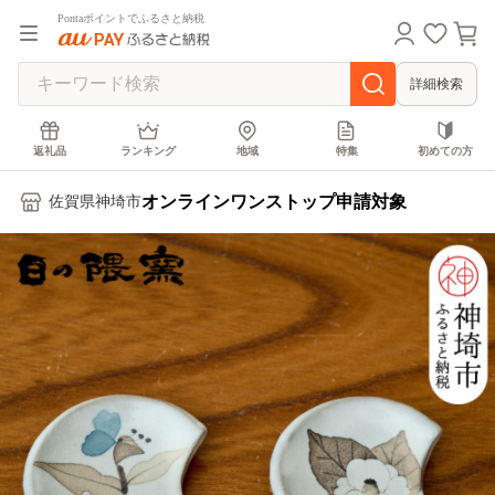
Pontaポイントでふるさと納税
詳細検索
返礼品
ランキング
地域
特集
初めての方
オンラインワンストップ申請対象
佐賀県神埼市