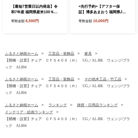
【最短7営業日以内発送】令
<先行予約>【アフター保
和7年産 福岡県産米100％使
証】博多あまおう 福岡県JA
用！大木町 ゆめおおき 5kg
グループのブランド あまお
6,500円
10,000円
寄附金額
寄附金額
※北海道・沖縄・離島は配送
ういちご 1000g（約250g×4
不可 CY005
パック）JA福岡大城【2027
年2月から順次発送】AG010
ふるさと納税ホーム
工芸品・装飾品
家具
【開梱・設置】チェア ＣＦ５４００（Ｈ） UG／AL-BK ウェンジ/ブラ
ック AL004
ふるさと納税ホーム
工芸品・装飾品
その他木工品・竹工品
【開梱・設置】チェア ＣＦ５４００（Ｈ） UG／AL-BK ウェンジ/ブラ
ック AL004
ふるさと納税ホーム
ランキング
雑貨・日用品ランキング
インテリア・絵画ランキング
【開梱・設置】チェア ＣＦ５４００（Ｈ） UG／AL-BK ウェンジ/ブラ
ック AL004