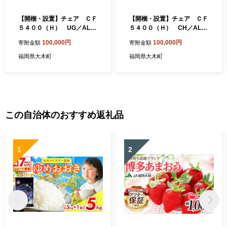
【開梱・設置】チェア ＣＦ
【開梱・設置】チェア ＣＦ
５４００（Ｈ） UG／AL-W
５４００（Ｈ） CH／AL-B
H ウェンジ/ホワイト AL0
K ブラウン AL002
100,000円
100,000円
寄附金額
寄附金額
03
福岡県大木町
福岡県大木町
この自治体のおすすめ返礼品
1
2