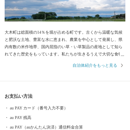
大木町は総面積の14％を堀が占める町です。古くから温暖な気候
と肥沃な土地、豊富な水に恵まれ、農業を中心として発展し、県
内有数の米作地帯、国内屈指のい草・い草製品の産地として知ら
れてきた歴史をもっています。私たちが生きるうえで大切な食物
を作り出す「食の景観」が広がっています。近年では、イチゴや
自治体紹介をもっと見る
グリーンアスパラガスなどの野菜やエノキ、シメジなどのキノコ
類の施設型農業が盛んです。その他、家具を中心とした木工業な
ども多彩に展開しています。
お支払い方法
au PAY カード（番号入力不要）
au PAY 残高
au PAY（auかんたん決済）通信料金合算