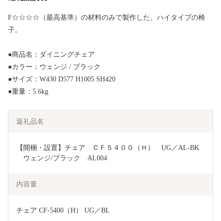
F☆☆☆☆（最高基準）の材料のみで製作した、ハイタイプの椅
子。
●商品名：ダイニングチェア
●カラー：ウェンジ / ブラック
●サイズ：W430 D577 H1005 SH420
●重量：5.6kg
返礼品名
【開梱・設置】チェア　ＣＦ５４００（Ｈ）　UG／AL-BK
　ウェンジ/ブラック　AL004
内容量
チェア CF-5400（H） UG／BL