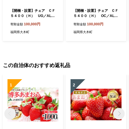
【開梱・設置】チェア ＣＦ
【開梱・設置】チェア ＣＦ
５４００（Ｈ） UG／AL-B
５４００（Ｈ） OC／AL-W
K ウェンジ/ブラック AL0
H ナチュラル AL001
100,000円
100,000円
寄附金額
寄附金額
04
福岡県大木町
福岡県大木町
この自治体のおすすめ返礼品
1
2