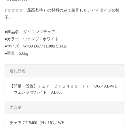
F☆☆☆☆（最高基準）の材料のみで製作した、ハイタイプの椅
子。
●商品名：ダイニングチェア
●カラー：ウェンジ / ホワイト
●サイズ：W430 D577 H1005 SH420
●重量：5.6kg
返礼品名
【開梱・設置】チェア　ＣＦ５４００（Ｈ）　UG／AL-WH
　ウェンジ/ホワイト　AL003
内容量
チェア CF-5400（H）UG／WH