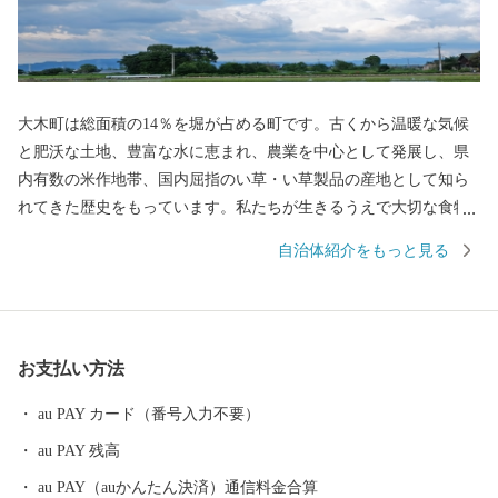
大木町は総面積の14％を堀が占める町です。古くから温暖な気候
と肥沃な土地、豊富な水に恵まれ、農業を中心として発展し、県
内有数の米作地帯、国内屈指のい草・い草製品の産地として知ら
れてきた歴史をもっています。私たちが生きるうえで大切な食物
を作り出す「食の景観」が広がっています。近年では、イチゴや
自治体紹介をもっと見る
グリーンアスパラガスなどの野菜やエノキ、シメジなどのキノコ
類の施設型農業が盛んです。その他、家具を中心とした木工業な
ども多彩に展開しています。
お支払い方法
au PAY カード（番号入力不要）
au PAY 残高
au PAY（auかんたん決済）通信料金合算