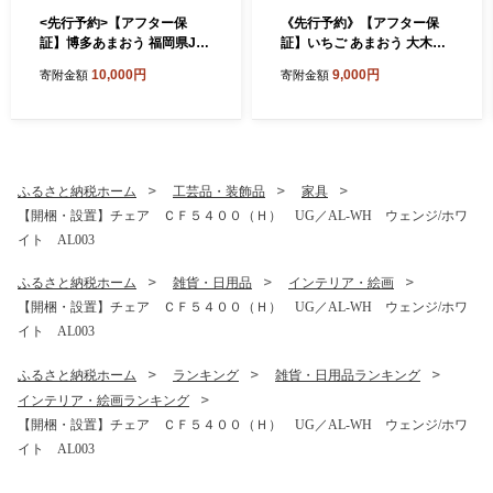
<先行予約>【アフター保
《先行予約》【アフター保
証】博多あまおう 福岡県JA
証】いちご あまおう 大木町
グループのブランド あまお
約250g×4パック 合計1000g
10,000円
9,000円
寄附金額
寄附金額
ういちご 1000g（約250g×4
【2027年1月～3月に順次出
パック）JA福岡大城【2027
荷予定】 CB223
年2月から順次発送】AG010
ふるさと納税ホーム
工芸品・装飾品
家具
【開梱・設置】チェア ＣＦ５４００（Ｈ） UG／AL-WH ウェンジ/ホワ
イト AL003
ふるさと納税ホーム
雑貨・日用品
インテリア・絵画
【開梱・設置】チェア ＣＦ５４００（Ｈ） UG／AL-WH ウェンジ/ホワ
イト AL003
ふるさと納税ホーム
ランキング
雑貨・日用品ランキング
インテリア・絵画ランキング
【開梱・設置】チェア ＣＦ５４００（Ｈ） UG／AL-WH ウェンジ/ホワ
イト AL003