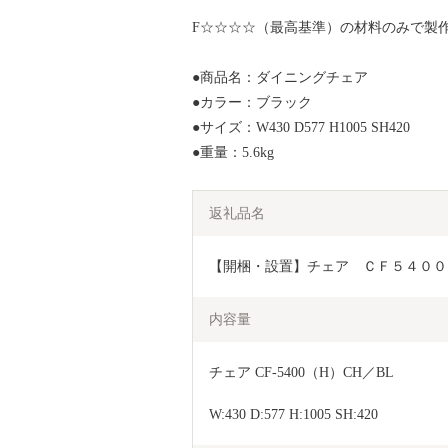
F☆☆☆☆（最高基準）の材料のみで製
●商品名：ダイニングチェア
●カラー：ブラック
●サイズ：W430 D577 H1005 SH420
●重量：5.6kg
返礼品名
【開梱・設置】チェア　ＣＦ５４００（Ｈ
内容量
チェア CF-5400（H）CH／BL
W:430 D:577 H:1005 SH:420