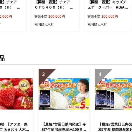
設置】チェア
【開梱・設置】チェア
【開梱・設置】キッズチ
０（Ｈ） OC
ＣＦ５４００（Ｈ） UG
ェア クーパー RB/AN-
H ナチュラル
／AL-WH ウェンジ/ホワ
PK ナチュラル/アネルカ
0,000円
100,000円
100,000円
寄附金額
寄附金額
イト AL003
ピンク AL341
町
福岡県大木町
福岡県大木町
品
3
4
約》【アフター保
【最短7営業日以内発送】令
【最短7営業日以内
ご あまおう 大木町
和7年産 福岡県産米100％使
和7年産 福岡県産米1