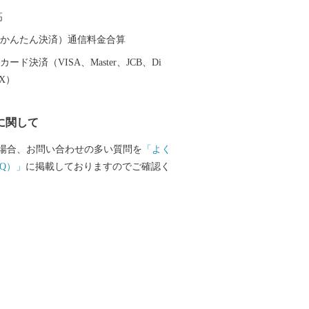
高
（auかんたん決済）通信料金合算
ード決済（VISA、Master、JCB、Di
EX）
に関して
場合、お問い合わせの多い質問を
「よく
Q）」
に掲載しておりますのでご確認く