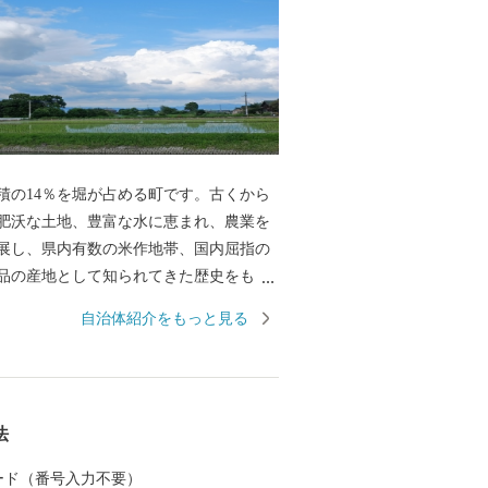
積の14％を堀が占める町です。古くから
肥沃な土地、豊富な水に恵まれ、農業を
展し、県内有数の米作地帯、国内屈指の
品の産地として知られてきた歴史をもっ
たちが生きるうえで大切な食物を作り出
自治体紹介をもっと見る
」が広がっています。近年では、イチゴ
スパラガスなどの野菜やエノキ、シメジ
類の施設型農業が盛んです。その他、家
た木工業なども多彩に展開しています。
法
 カード（番号入力不要）