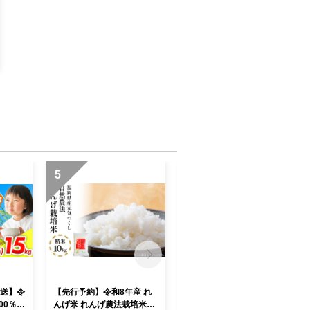
5
6
発送】令
【先行予約】令和8年産 れ
【令和7年産】 福岡県 大木
00％使
んげ米 れんげ農法栽培米
町産 ひのひかり 5kg BC0