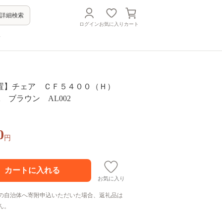
詳細検索
ログイン
お気に入り
カート
方
置】チェア ＣＦ５４００（Ｈ）
K ブラウン AL002
0
円
お気に入り
の自治体へ寄附申込いただいた場合、返礼品は
ん。