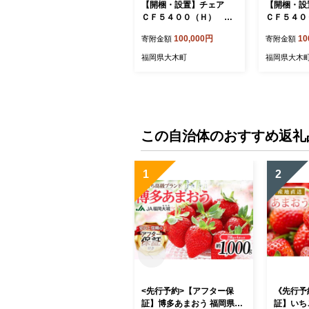
【開梱・設置】チェア
【開梱・
ＣＦ５４００（Ｈ） UG
ＣＦ５４０
／AL-BK ウェンジ/ブラ
／AL-W
100,000円
10
寄附金額
寄附金額
ック AL004
AL001
福岡県大木町
福岡県大木
この自治体のおすすめ返礼
1
2
<先行予約>【アフター保
《先行予
証】博多あまおう 福岡県JA
証】いち