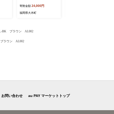
 15k
「元気つくし」（精米・10
1-1
24,000円
12,000円
寄附金額
寄附金額
離島は
kg） BI23
福岡県大木町
福岡県大木町
BK ブラウン AL002
ラウン AL002
お問い合わせ
au PAY マーケットトップ