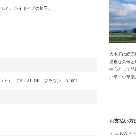
作した、ハイタイプの椅子。
大木町は総面
温暖な気候と
中心として発
い草・い草製
）　CH／AL-BK　ブラウン　AL002
ています。私
す「食の景観
やグリーンア
などのキノコ
具を中心とし
お支払い方
au PAY