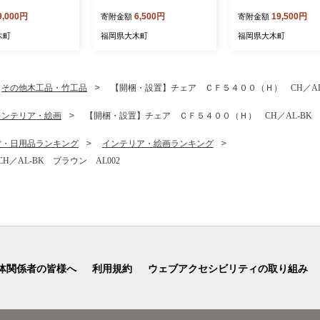
4パック 合計1000g
用！大木町 ゆめおおき 5kg
用！大木町 ゆめおおき
9,000円
6,500円
19,500円
寄附金額
寄附金額
年1月～3月に順次出
※北海道・沖縄・離島は配
g ※北海道・沖縄・
CB223
送不可 CY005
配送不可 CY007
木町
福岡県大木町
福岡県大木町
その他木工品・竹工品
【開梱・設置】チェア ＣＦ５４００（Ｈ） CH／AL-
インテリア・絵画
【開梱・設置】チェア ＣＦ５４００（Ｈ） CH／AL-BK ブ
貨・日用品ランキング
インテリア・絵画ランキング
AL-BK ブラウン AL002
体関係者の皆様へ
利用規約
ウェブアクセシビリティの取り組み