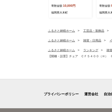
グループのブランド あまお
約250g×
10,000円
寄附金額
寄附金額
ういちご 1000g（約250g×4
【2027
パック）JA福岡大城【2027
荷予定】 
福岡県大木町
福岡県大
年2月から順次発送】AG01
0
ふるさと納税ホーム
工芸品・装飾品
ふるさと納税ホーム
雑貨・日用品
ふるさと納税ホーム
ランキング
雑
【開梱・設置】チェア ＣＦ５４００（Ｈ） CH／
プライバシーポリシー
運営会社
自治