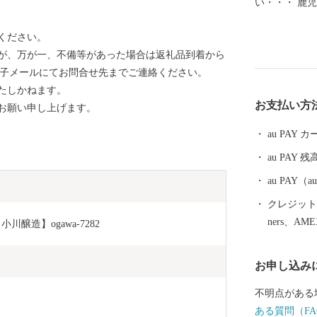
い・・・ 鹿児島の最北端、熊本との県境に浮かぶ長島
は 長島本島
ください。
のほか、大小
が、万が一、不備等があった場合は返礼品到着から
イントネーシ
電子メールにてお問合せ先までご連絡ください。
じる場所です
たしかねます。
を機に、絶景
お支払い方
お願い申し上げます。
になりました
うになりまし
au PAY
さ・鰤などの
au PAY 残
大地からは、
をはじめ、不
au PAY
の宝庫なので
クレジットカ
島のうんまか
ners、AM
醸造】ogawa-7282
と人とが繋が
お申し込み
不明点がある
ある質問（FA