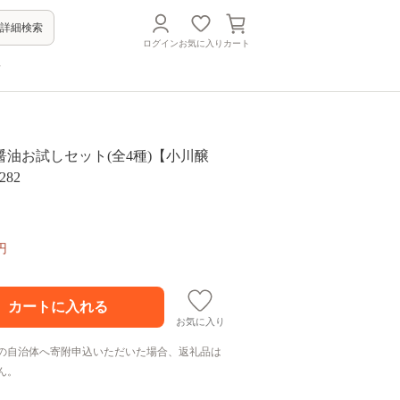
詳細検索
ログイン
お気に入り
カート
方
油お試しセット(全4種)【小川醸
282
円
お気に入り
の自治体へ寄附申込いただいた場合、返礼品は
ん。