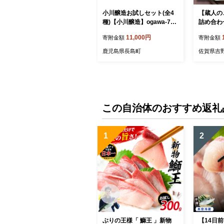
小川醸造お試しセット(全4
【蔵人の
種)【小川醸造】ogawa-728
詰め合わ
1
油醸造】[F
11,000円
寄附金額
寄附金額
鹿児島県長島町
佐賀県吉
この自治体のおすすめ返礼
1
2
ぶりの王様「 鰤王 」新物
【14日