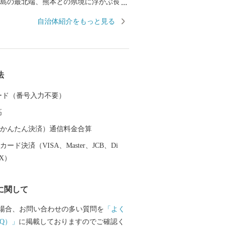
・伊唐島・諸浦島・獅子島の4つの有人島
自治体紹介をもっと見る
23の島々からなります。 心地いい方言の
ョンがとても懐かしい親しみやすさを感
。 昭和49年に九州本島と橋で繋がったの
の自然をより近くで体感して頂けるよう
法
。 そして、多くの恵みをお届けできるよ
た。 海からはヒオウギ貝・わかめ・青お
 カード（番号入力不要）
養殖を始め近海でとれる豊富な海産物。
高
この島特有の赤土から穫れるじゃがいも
知火・甘夏などの柑橘類などまさに食材
（auかんたん決済）通信料金合算
す。 私たちの町が朗らかで元気なのは、
ード決済（VISA、Master、JCB、Di
（おいしい）ものを食べ、よく笑い、人
EX）
りあって生きているからなのです。
に関して
場合、お問い合わせの多い質問を
「よく
Q）」
に掲載しておりますのでご確認く