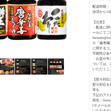
配送時期：
決済から1
【注意】
・配送に関
ールにてご
furusato@tow
※「備考欄
に関するコ
可能性があ
・お盆や年
ついては、
いただくこ
【熨斗対応
熨斗対応を
等を
下記のアド
宛先：furusat
(※メール
いただきま