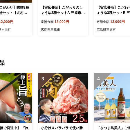
こだわり】味噌3種
【実広醤油】こだわりのし
【実広醤油】こだわ
せセット【北村醤
ょうゆ3種セットA 三原市 0
ょうゆ3種セットB 三
AB002]
07009
07010
12,000円
13,000円
13,000円
寄附金額
寄附金額
野ヶ里町
広島県三原市
広島県三原市
品
3
4
前後で発送中】 『旅
小分け＆パラパラで使い勝
「さつま島美人」ご