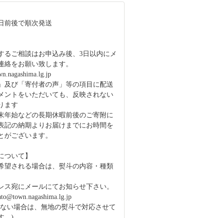
4日前後で順次発送
するご相談はお申込み後、3日以内にメ
連絡をお願い致します。
n.nagashima.lg.jp
」及び「寄付者の声」等の項目に配送
メントをいただいても、反映されない
ります
末年始などの長期休暇前後のご寄附に
表記の納期よりお届けまでにお時間を
とがございます。
について】
希望される場合は、熨斗の内容・種類
レス宛にメールにてお知らせ下さい。
o@town.nagashima.lg.jp
がない場合は、無地の熨斗で対応させて
す。)