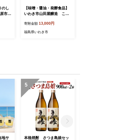
りのし
【味噌・醤油・発酵食品】
原市 0
いわき市山田屋醸造 こだ
わり厳選醤油3本セット（う
13,000円
寄附金額
まくち）
福島県いわき市
5
6
当地サ
本格焼酎 さつま島娘セッ
鹿児島黒牛スライスセット