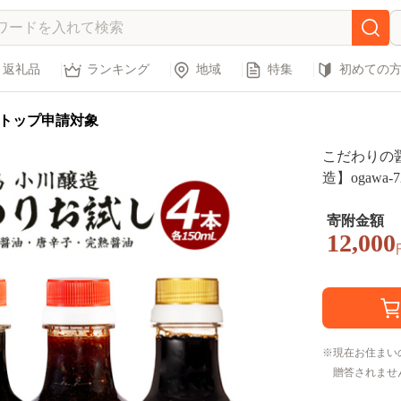
返礼品
ランキング
地域
特集
初めての
トップ申請対象
こだわりの醤
造】ogawa-7
寄附金額
12,000
現在お住まい
贈答されませ