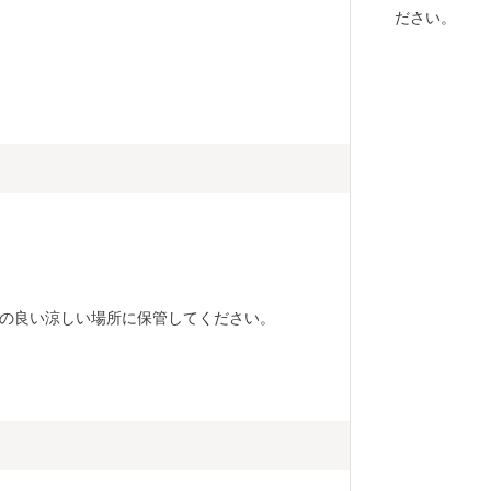
ださい。
熱と光で色・味が変わります。風通しの良い涼しい場所に保管してください。						