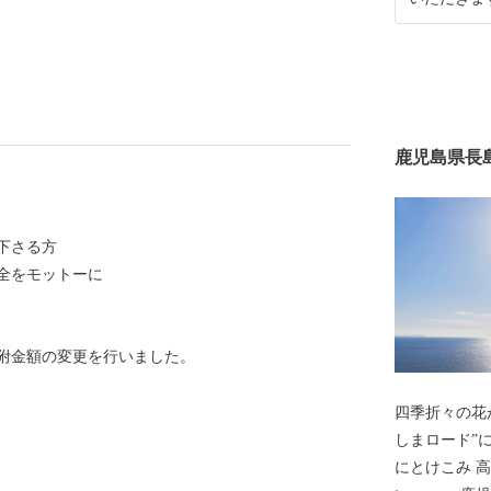
鹿児島県長
下さる方
全をモットーに
寄附金額の変更を行いました。
四季折々の花
しまロード”
にとけこみ 