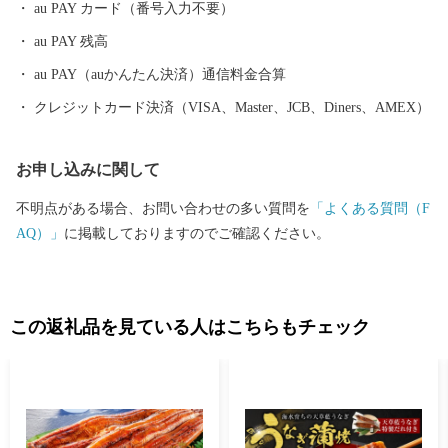
au PAY カード（番号入力不要）
もよばれます。十二世紀には阿蘇本社領の末社領となり、「阿蘇
au PAY 残高
家文書」にたびたび登場します。豊福荘生まれの豪族竹崎季長が
元寇での奮戦を描かせた『蒙古襲来絵詞』は、この甲佐神社に奉
au PAY（auかんたん決済）通信料金合算
納されたと伝えられます。鳥居をくぐった参道の途中には、両脇
クレジットカード決済（VISA、Master、JCB、Diners、AMEX）
に珍しい灯籠が現れます。向かって右側には灯籠を担ぐお相撲さ
ん、左側には灯籠に乗る龍です。
お申し込みに関して
不明点がある場合、お問い合わせの多い質問を
「よくある質問（F
AQ）」
に掲載しておりますのでご確認ください。
この返礼品を見ている人はこちらもチェック