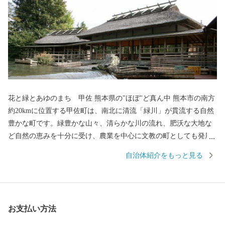
花と緑とあゆのまち 甲佐 熊本県の"ほぼ"ど真ん中 熊本市の南方
約20kmに位置する甲佐町は、南北に清流「緑川」が貫流する自然
豊かな町です。緑豊かな山々、清らかな川の流れ、肥沃な大地な
ど自然の恵みを十分に受け、農業を中心に文教の町としても発展
してきました。 全国的にも有名な”やな場” 竹で編んだ簀(す)に落
自治体紹介をもっと見る
ちてくる鮎を捕る梁(やな)漁ですが、甲佐のやな場はもともと寛永
10年(1633年)に肥後藩主の細川忠利侯の命によって造られた水田用
水調節の場でした。その後、代々の藩主が毎年とれたての落ち鮎
を楽しみにご来遊される場所として、広く知られるようになりま
お支払い方法
した。 阿蘇神社の"二の宮"とも 甲佐神社は、阿蘇神社の摂社で阿
蘇神社、甲佐神社、健軍神社、郡浦神社を総称して阿蘇四ヶ社と