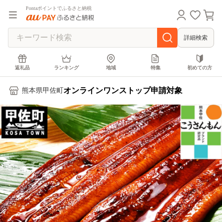
Pontaポイントでふるさと納税
詳細検索
返礼品
ランキング
地域
特集
初めての方
オンラインワンストップ申請対象
熊本県甲佐町