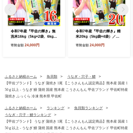
令和7年産『甲佐の輝き』無
令和7年産『甲佐の輝き』精
洗米16kg（5kg×2袋、6kg×
米20kg（5kg袋×4袋）／出
1袋）／出荷日に合わせて精
荷日に合わせて精米 - 国産 白
24,000円
24,000円
寄附金額
寄附金額
米 - 国産 白米 無洗米 お米 ブ
米 精米 お米 ブレンド米 複数
レンド米 複数原料米 訳あり
原料米 訳あり 厳選 マイスタ
厳選 マイスター 生活応援 ひ
ー 生活応援 ひのひかり 森の
のひかり 森のくまさん おす
くまさん おすすめ 熊本県 甲
すめ 熊本県 甲佐町【価格改
佐町【価格改定ZS】
定ZP】
ふるさと納税ホーム
魚貝類
うなぎ・穴子・鱧
【甲佐ブランド】 うなぎ 蒲焼き 1尾 【こうさんもん認定商品】熊本産 国産 1
50ｇ以上 - うなぎ 鰻 蒲焼 国産 熊本産 こうさんもん 甲佐ブランド 甲佐町特産
蒲焼き ふっくら 冷凍 熊本県 甲佐町
ふるさと納税ホーム
ランキング
魚貝類ランキング
うなぎ・穴子・鱧ランキング
【甲佐ブランド】 うなぎ 蒲焼き 1尾 【こうさんもん認定商品】熊本産 国産 1
50ｇ以上 - うなぎ 鰻 蒲焼 国産 熊本産 こうさんもん 甲佐ブランド 甲佐町特産