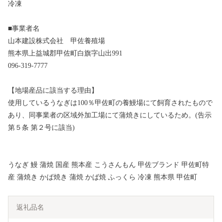
冷凍
■事業者名
山本建設株式会社 甲佐養殖場
熊本県上益城郡甲佐町白旗字山出991
096-319-7777
【地場産品に該当する理由】
使用しているうなぎは100％甲佐町の養鰻場にて飼育されたもので
あり、同事業者の区域外加工場にて蒲焼きにしているため。(告示
第５条 第２号に該当)
うなぎ 鰻 蒲焼 国産 熊本産 こうさんもん 甲佐ブランド 甲佐町特
産 蒲焼き かば焼き 蒲焼 かば焼 ふっくら 冷凍 熊本県 甲佐町
返礼品名