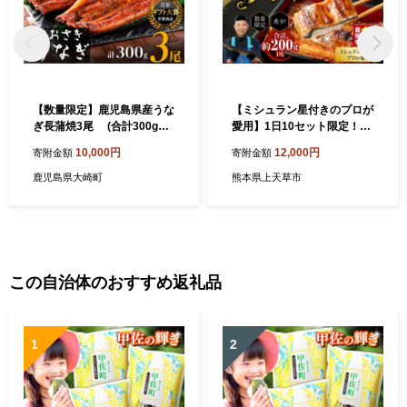
【数量限定】鹿児島県産うな
【ミシュラン星付きのプロが
ぎ長蒲焼3尾 (合計300g以
愛用】1日10セット限定！海
上) 鰻 国産うなぎ蒲焼き た
水育ちの天草藍うなぎ 蒲焼
10,000円
12,000円
寄附金額
寄附金額
れ うな重 ひつまぶし ウナギ
き 1尾セット【合計約200
蒲焼 人気 おすすめ ふるさと
g】 数量限定!! 鰻 ウナギ う
鹿児島県大崎町
熊本県上天草市
納税 鹿児島県 大崎町 A911
なぎ うなぎ蒲焼 鰻の蒲焼 う
なぎ 国産 【2026年6月下旬
より順次発送予定】
この自治体のおすすめ返礼品
1
2