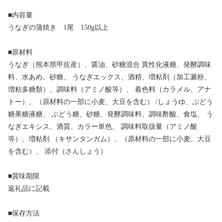
■内容量
うなぎの蒲焼き 1尾 150g以上
■原材料
うなぎ（熊本県甲佐産）、醤油、砂糖混合 異性化液糖、発酵調味
料、水あめ、砂糖、 うなぎエックス、酒精、増粘剤（加工澱粉、
増粘多糖類）、調味料（アミノ酸等）、 着色料（カラメル、アナ
トー）、（原材料の一部に小麦、大豆を含む） /しょうゆ、ぶどう
糖果糖液糖、 ぶどう糖、砂糖、発酵調味料、調味酢酸、食塩、 う
なぎエキシス、酒質、カラー単色、 調味料取扱量（アミノ酸
等）、増粘剤 （キサンタンガム）、（原材料の一部に小麦、大豆
を含む）、 添付（さんしょう）
■賞味期限
返礼品に記載
■保存方法