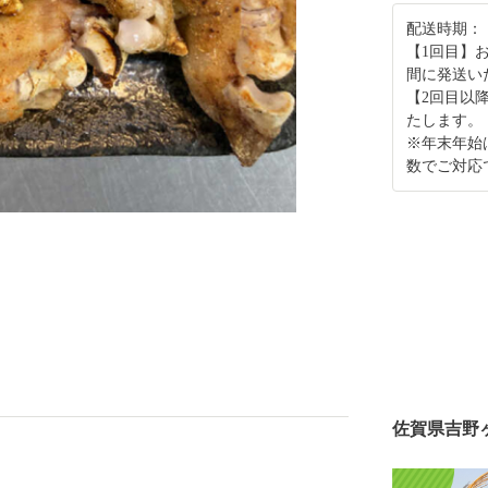
配送時期：
【1回目】
間に発送い
【2回目以
たします。
※年末年始
数でご対応
佐賀県吉野