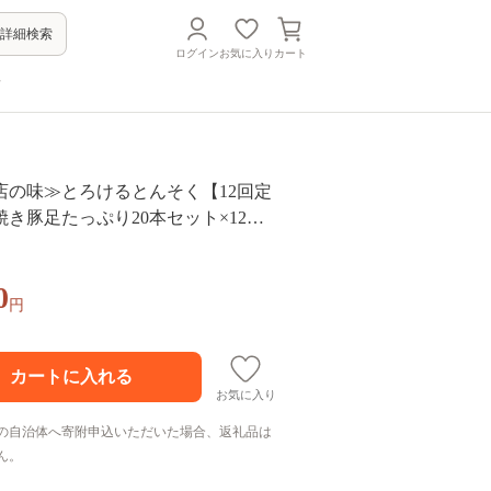
詳細検索
ログイン
お気に入り
カート
方
店の味≫とろけるとんそく【12回定
き豚足たっぷり20本セット×12回
郎】 [FCJ027]
0
円
お気に入り
の自治体へ寄附申込いただいた場合、返礼品は
ん。