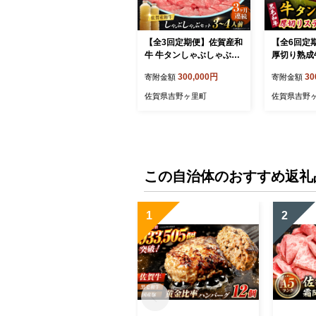
【全3回定期便】佐賀産和
【全6回定
牛 牛タンしゃぶしゃぶセ
厚切り熟成
ット 500g 計1.5kg 吉野ヶ
キ 700g 
300,000円
30
寄附金額
寄附金額
里町/やきとり紋次郎 [FC
とり紋次郎 [
J059]
佐賀県吉野ヶ里町
佐賀県吉野
この自治体のおすすめ返礼
1
2