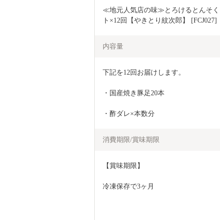
≪地元人気店の味≫とろけるとんそく
ト×12回【やきとり紋次郎】 [FCJ027]
内容量
下記を12回お届けします。
・国産焼き豚足20本
・酢ダレ×本数分
消費期限/賞味期限
【賞味期限】
冷凍保存で3ヶ月