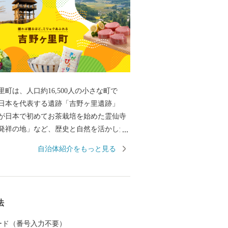
町は、人口約16,500人の小さな町で
日本を代表する遺跡「吉野ヶ里遺跡」
が日本で初めてお茶栽培を始めた霊仙寺
発祥の地」など、歴史と自然を活かした
産品であるお米や珍しいイタリア野菜を
自治体紹介をもっと見る
農産物、また、交通アクセスの良さを活
致により多くの企業から魅力あふれる返
しております。
法
 カード（番号入力不要）