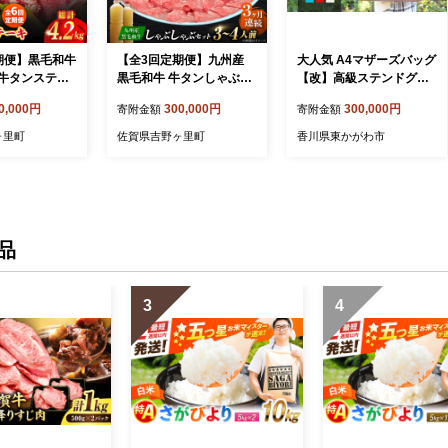
期便】黒毛和牛
【全3回定期便】九州産
大人気 A4マザーズバッグ
牛タンステー
黒毛和牛 牛タンしゃぶし
【改】高級ステンドグラ
吉野ヶ里町/やき
ゃぶセット 500g 計1.5kg
ス風レザー 日本製 ファッ
0,000円
300,000円
300,000円
寄附金額
寄附金額
FCJ068]
吉野ヶ里町/やきとり紋次
ション カバン ショルダー
郎 [FCJ072]
バッグ
ヶ里町
佐賀県吉野ヶ里町
香川県東かがわ市
品
3
4