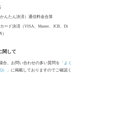
高
（auかんたん決済）通信料金合算
ード決済（VISA、Master、JCB、Di
EX）
に関して
場合、お問い合わせの多い質問を
「よく
Q）」
に掲載しておりますのでご確認く