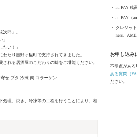
au PAY 残
au PAY
クレジットカ
紋次郎」。
ners、AM
い」
したい！」
お申し込み
にわたり吉野ヶ里町で支持されてきました。
愛される居酒屋のこだわりの味をご堪能ください。
不明点がある
ある質問（FA
寄せ ブタ 冷凍 肉 コラーゲン
ださい。
下処理、焼き、冷凍等の工程を行うことにより、相