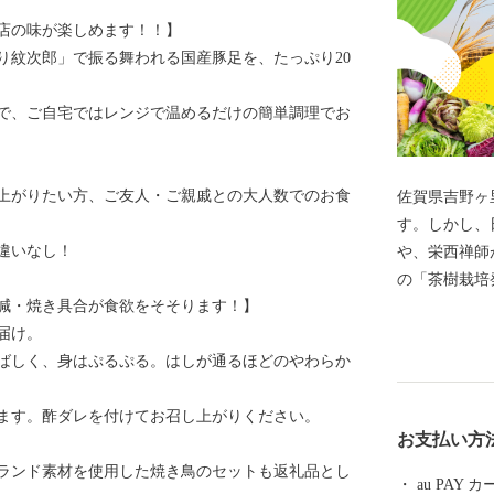
店の味が楽しめます！！】
り紋次郎」で振る舞われる国産豚足を、たっぷり20
で、ご自宅ではレンジで温めるだけの簡単調理でお
上がりたい方、ご友人・ご親戚との大人数でのお食
佐賀県吉野ヶ里
す。しかし、
違いなし！
や、栄西禅師
の「茶樹栽培
減・焼き具合が食欲をそそります！】
まちです。特
届け。
はじめとした
ばしく、身はぷるぷる。はしが通るほどのやわらか
かした企業誘
礼品をご用意
ます。酢ダレを付けてお召し上がりください。
お支払い方
ランド素材を使用した焼き鳥のセットも返礼品とし
au PAY