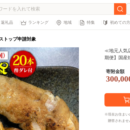
返礼品
ランキング
地域
特集
初めての
ストップ申請対象
≪地元人気
期便】国産焼
【やきとり紋次
寄附金額
300,00
現在お住まい
贈答されませ