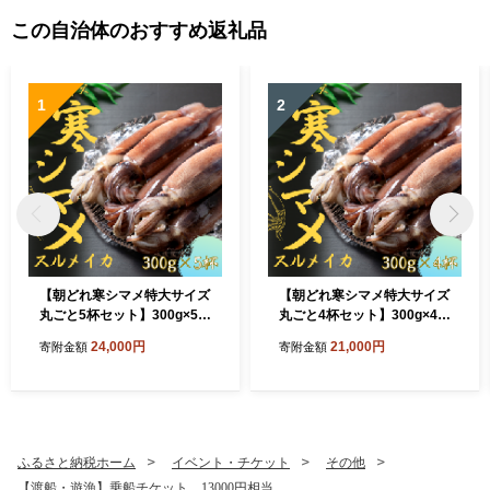
この自治体のおすすめ返礼品
1
2
【朝どれ寒シマメ特大サイズ
【朝どれ寒シマメ特大サイズ
丸ごと5杯セット】300g×5杯
丸ごと4杯セット】300g×4杯
いか イカ スルメイカ 朝どれ
いか イカ スルメイカ 朝どれ
24,000円
21,000円
寄附金額
寄附金額
寒シマメ
寒シマメ
ふるさと納税ホーム
イベント・チケット
その他
【渡船・遊漁】乗船チケット 13000円相当