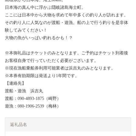
日本海の真ん中に浮かぶ隠岐諸島海士町。
ここには日本中から大物を求めて年中多くの釣り人が訪れます。
その釣り人に人気なのが渡船・遊漁。船の上で行う釣りを是非体
験してみてください！
大物の魚がいっぱい釣れるかも！？
※本御礼品はチケットのみとなります。ご予約はチケット到着後
お客様自身で行っていただく必要がございます。
※現在漁船乗船券利用可能業者は浜吉丸のみとなります。
※本券有効期限は発送より1年間です。
【連絡先】
渡船・遊漁 浜吉丸
渡船：090-4893-1875（崎野）
遊漁：080-1906-2539（梅林）
返礼品名