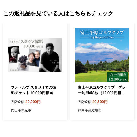
この返礼品を見ている人はこちらもチェック
フォトルプ スタジオでの撮
富士平原ゴルフクラブ プレ
影チケット 10,000円相当
ー利用券3枚（12,000円相
当） ｜ ゴルフ ゴルフ場 ごる
40,000円
40,500円
寄附金額
寄附金額
ふ プレー券 利用券 チケット
岡山県新見市
静岡県御殿場市