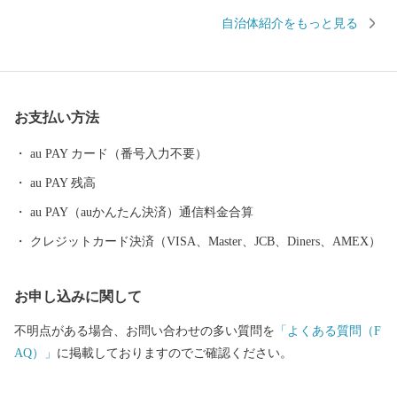
で、きれいな海や夜空一面の星を見ることができます。 海士町
自治体紹介をもっと見る
は、急激に進んだ少子高齢化・過疎化など島国日本の縮図です。
現在の島の人口は 2300 人弱で、年間に生まれる子どもは約10人、
そして人口の4割が65歳以上という超少子高齢化の過疎の町です。
そうした人口の流出と財政破綻の危機の中、独自の行財政改革と
お支払い方法
産業創出によって、今や日本で最も注目される島の一つとなって
います。 雇用の拡大や島外との積極的な交流により、2004 年から
au PAY カード（番号入力不要）
の 15 年間で 428 世帯 624 人の I ターン者、204 人の Uターン者が
au PAY 残高
生まれ、島の全人口の 20% を占めています。いまでは新しい挑戦
をしたいと思う若者たちの集う島となっており、まちおこしの挑
au PAY（auかんたん決済）通信料金合算
戦モデルとして全国から関心を集めています。 海士町には日本ら
クレジットカード決済（VISA、Master、JCB、Diners、AMEX）
しさがまだ残っており、そしてそこには新しい価値観と問題解決
へのヒントがあります。私たちはこれからも、未来向かって「小
お申し込みに関して
さな島の挑戦」を続けます。
不明点がある場合、お問い合わせの多い質問を
「よくある質問（F
AQ）」
に掲載しておりますのでご確認ください。