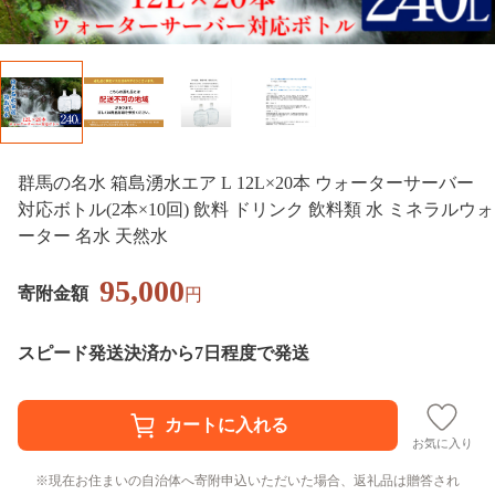
群馬の名水 箱島湧水エア L 12L×20本 ウォーターサーバー
対応ボトル(2本×10回) 飲料 ドリンク 飲料類 水 ミネラルウォ
ーター 名水 天然水
95,000
寄附金額
円
スピード発送
決済から7日程度で発送
お気に入り
現在お住まいの自治体へ寄附申込いただいた場合、返礼品は贈答され