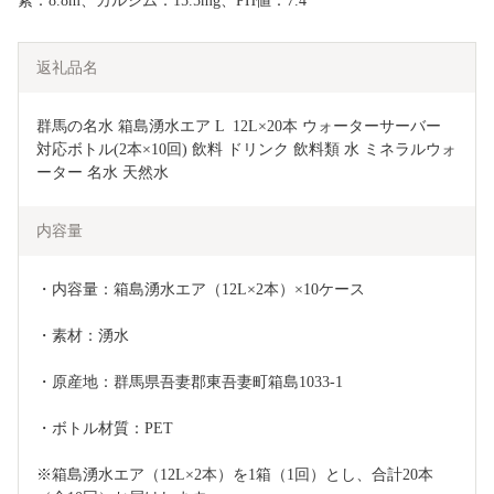
素：8.8m、カルシム：15.5mg、PH値：7.4
返礼品名
群馬の名水 箱島湧水エア L  12L×20本 ウォーターサーバー 
対応ボトル(2本×10回) 飲料 ドリンク 飲料類 水 ミネラルウォ
ーター 名水 天然水 
内容量
・内容量：箱島湧水エア（12L×2本）×10ケース
・素材：湧水
・原産地：群馬県吾妻郡東吾妻町箱島1033-1
・ボトル材質：PET
※箱島湧水エア（12L×2本）を1箱（1回）とし、合計20本