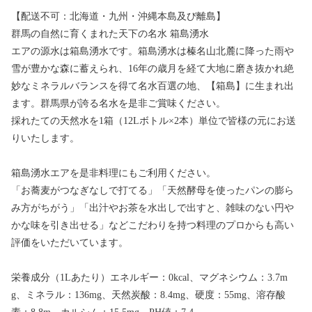
【配送不可：北海道・九州・沖縄本島及び離島】
群馬の自然に育くまれた天下の名水 箱島湧水
エアの源水は箱島湧水です。箱島湧水は榛名山北麓に降った雨や
雪が豊かな森に蓄えられ、16年の歳月を経て大地に磨き抜かれ絶
妙なミネラルバランスを得て名水百選の地、【箱島】に生まれ出
ます。群馬県が誇る名水を是非ご賞味ください。
採れたての天然水を1箱（12Lボトル×2本）単位で皆様の元にお送
りいたします。
箱島湧水エアを是非料理にもご利用ください。
「お蕎麦がつなぎなしで打てる」「天然酵母を使ったパンの膨ら
み方がちがう」「出汁やお茶を水出しで出すと、雑味のない円や
かな味を引き出せる」などこだわりを持つ料理のプロからも高い
評価をいただいています。
栄養成分（1Lあたり）エネルギー：0kcal、マグネシウム：3.7m
g、ミネラル：136mg、天然炭酸：8.4mg、硬度：55mg、溶存酸