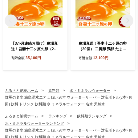
【3か月連続お届け】農場直
農場直送！吾妻十二ヶ原の卵
送！吾妻十二ヶ原の卵（20
（20個） 二黄卵 鶏卵 たまご
個） 二黄卵 鶏卵 たまご タマ
タマゴ 卵 安心 こだわり 食卓
35,100円
12,100円
寄附金額
寄附金額
ゴ 卵 安心 こだわり 食卓 卵
卵かけごはん 堀田養鶏場 群
かけごはん 堀田養鶏場 群馬
馬県 東吾妻町
県 東吾妻町
ふるさと納税ホーム
飲料類
水・ミネラルウォーター
群馬の名水 箱島湧水エア L 12L×20本 ウォーターサーバー 対応ボトル(2本×10
回) 飲料 ドリンク 飲料類 水 ミネラルウォーター 名水 天然水
ふるさと納税ホーム
ランキング
飲料類ランキング
水・ミネラルウォーターランキング
群馬の名水 箱島湧水エア L 12L×20本 ウォーターサーバー 対応ボトル(2本×10
回) 飲料 ドリンク 飲料類 水 ミネラルウォーター 名水 天然水