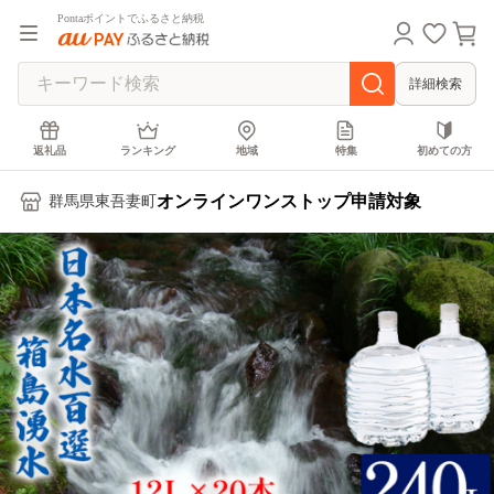
Pontaポイントでふるさと納税
詳細検索
返礼品
ランキング
地域
特集
初めての方
オンラインワンストップ申請対象
群馬県東吾妻町