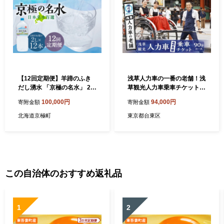
【12回定期便】羊蹄のふき
浅草人力車の一番の老舗！浅
だし湧水 「京極の名水」 2L
草観光人力車乗車チケット
×12本 （1ケース） 定期便 1
【２名様９０分コース】 | 体
100,000円
94,000円
寄附金額
寄附金額
2ヶ月 定期 ミネラルウォータ
験 ペア 関東 東京 上野 浅草
ー 飲料水 軟水 水 非常用 防
人力車 チケット アウトドア
北海道京極町
東京都台東区
災 備蓄水 ペットボトル 名水
観光 スカイツリー ツアー 旅
湧水 長期保存 北海道
行
この自治体のおすすめ返礼品
1
2