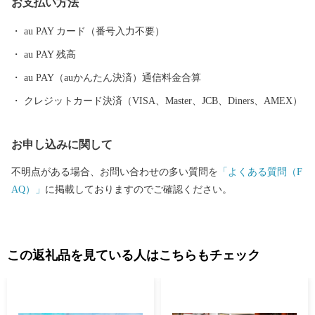
お支払い方法
を地方創生の重点施策とし、若年層世代の人口増の実現に取り組
んでいます。企業誘致や子育て施策の充実、町独自の教育システ
au PAY カード（番号入力不要）
ム構築などの総合戦略と、自然・文化遺産やそこに暮らす人々と
au PAY 残高
いう貴重な地域資源との調和が生み出す、町民と行政の協働によ
るまちづくりを進めています。皆様からいただいた心温まる寄附
au PAY（auかんたん決済）通信料金合算
を活かし、これからも町の人々が誇りを持って暮らせるよう、ま
クレジットカード決済（VISA、Master、JCB、Diners、AMEX）
た、町を訪れる皆様からも愛されるまちとなるよう、新しい歴史
をひとつひとつ丁寧に積み重ねてまいります。ふるさと東吾妻町
お申し込みに関して
への応援をよろしくお願いいたします。
不明点がある場合、お問い合わせの多い質問を
「よくある質問（F
AQ）」
に掲載しておりますのでご確認ください。
この返礼品を見ている人はこちらもチェック