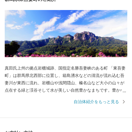
真田氏上州の拠点岩櫃城跡、国指定名勝吾妻峡のある町 「東吾妻
町」は群馬県北西部に位置し、箱島湧水などの清流が流れ込む吾
妻川が東西に流れ、岩櫃山や浅間隠山、榛名山など大小の山々が
点在する緑と渓谷そして水が美しい自然豊かなまちです。豊かな
自然は、縄文時代という古くから安らぎと潤いをもたらし、町の
自治体紹介をもっと見る
伝統・文化を育み歴史を築き上げてきました。しかしながら、現
在は少子高齢化に伴う急激な人口減少をはじめとする様々な問題
を抱えています。町は、「子供も大人もいきいき暮らせる元気な
まち 共に創ろう未来に向けて」を目標に、産業・子育て・教育