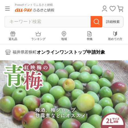
Pontaポイントでふるさと納税
詳細検索
返礼品
ランキング
地域
特集
初めての方
オンラインワンストップ申請対象
福井県若狭町