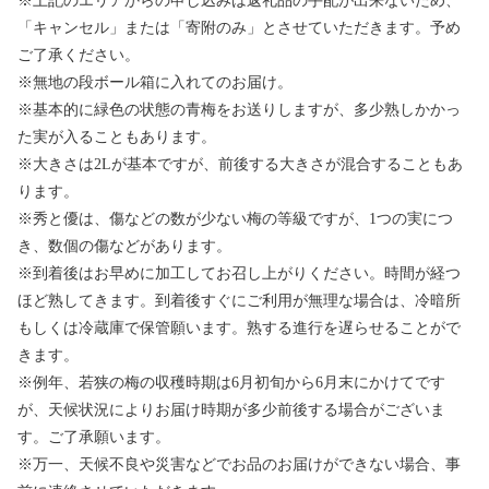
※上記のエリアからの申し込みは返礼品の手配が出来ないため、
「キャンセル」または「寄附のみ」とさせていただきます。予め
ご了承ください。
※無地の段ボール箱に入れてのお届け。
※基本的に緑色の状態の青梅をお送りしますが、多少熟しかかっ
た実が入ることもあります。
※大きさは2Lが基本ですが、前後する大きさが混合することもあ
ります。
※秀と優は、傷などの数が少ない梅の等級ですが、1つの実につ
き、数個の傷などがあります。
※到着後はお早めに加工してお召し上がりください。時間が経つ
ほど熟してきます。到着後すぐにご利用が無理な場合は、冷暗所
もしくは冷蔵庫で保管願います。熟する進行を遅らせることがで
きます。
※例年、若狭の梅の収穫時期は6月初旬から6月末にかけてです
が、天候状況によりお届け時期が多少前後する場合がございま
す。ご了承願います。
※万一、天候不良や災害などでお品のお届けができない場合、事