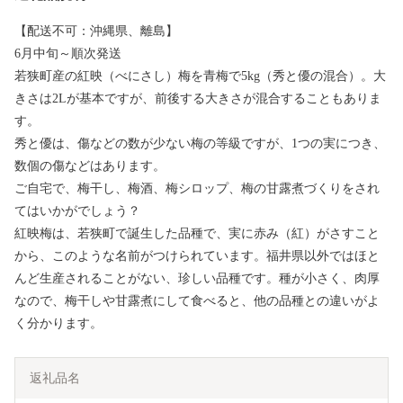
【配送不可：沖縄県、離島】
6月中旬～順次発送
若狭町産の紅映（べにさし）梅を青梅で5kg（秀と優の混合）。大
きさは2Lが基本ですが、前後する大きさが混合することもありま
す。
秀と優は、傷などの数が少ない梅の等級ですが、1つの実につき、
数個の傷などはあります。
ご自宅で、梅干し、梅酒、梅シロップ、梅の甘露煮づくりをされ
てはいかがでしょう？
紅映梅は、若狭町で誕生した品種で、実に赤み（紅）がさすこと
から、このような名前がつけられています。福井県以外ではほと
んど生産されることがない、珍しい品種です。種が小さく、肉厚
なので、梅干しや甘露煮にして食べると、他の品種との違いがよ
く分かります。
返礼品名