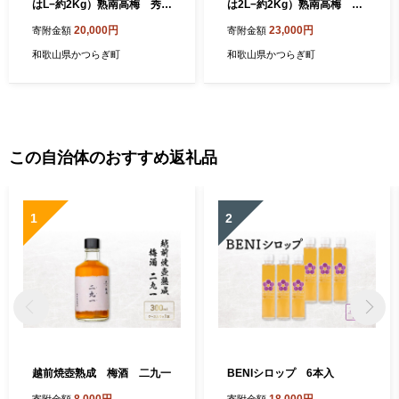
はL−約2Kg）熟南高梅 秀優
は2L−約2Kg）熟南高梅 秀
混合【2027年6月上旬～7月
優混合【2027年6月上旬～7
20,000円
23,000円
寄附金額
寄附金額
上旬発送予定】【ART04】
月上旬ごろ発送予定】【ART
06】
和歌山県かつらぎ町
和歌山県かつらぎ町
この自治体のおすすめ返礼品
1
2
越前焼壺熟成 梅酒 二九一
BENIシロップ 6本入
8,000円
18,000円
寄附金額
寄附金額