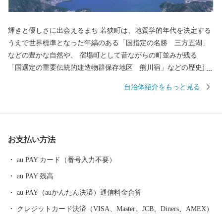
輝きと優しさに出会えるまち 若狭町は、地質学的年代を決定する
うえで世界標準となった年縞のある「国指定の名勝 三方五湖」
などの豊かな自然や、 宿場町として昔ながらの町並みが残る
「国選定の重要伝統的建造物群保存地区 熊川宿」などの歴史資
産を有し、自然と歴史文化が薫る町です。 若狭町では、それら自
自治体紹介をもっと見る
然・歴史の保全と活用に取り組むために、若狭町に想いを寄せて
くださる皆様から広くご寄附（ふるさと納税）を募り、これから
のまちづくりに役立ててまいります。ぜひ「ふるさと納税」制度
を利用して、若狭町を応援してください。
お支払い方法
au PAY カード（番号入力不要）
au PAY 残高
au PAY（auかんたん決済）通信料金合算
クレジットカード決済（VISA、Master、JCB、Diners、AMEX）