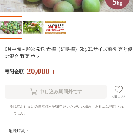
6月中旬～順次発送 青梅（紅映梅）5kg 2Lサイズ前後 秀と優
の混合 野菜 ウメ
20,000
寄附金額
円
お気に入り
現在お住まいの自治体へ寄附申込いただいた場合、返礼品は贈答され
ません。
配送時期：