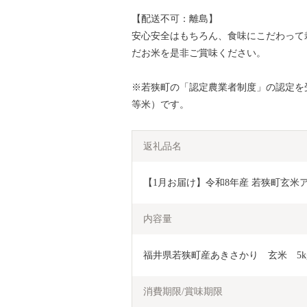
【配送不可：離島】
安心安全はもちろん、食味にこだわって
だお米を是非ご賞味ください。
※若狭町の「認定農業者制度」の認定を
等米）です。
返礼品名
【1月お届け】令和8年産 若狭町玄米アキ
内容量
福井県若狭町産あきさかり　玄米　5kg
消費期限/賞味期限