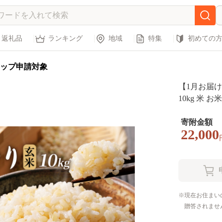
返礼品
ランキング
地域
特集
初めての
ップ申請対象
【1月お届
10kg 米 
寄附金額
22,000
現在お住まい
贈答されませ