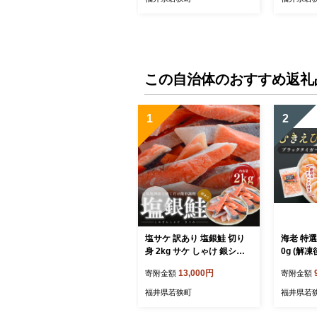
この自治体のおすすめ返礼
1
2
塩サケ 訳あり 塩銀鮭 切り
海老 特選
身 2kg サケ しゃけ 銀シャ
0g (解凍
ケ 規格外 おかず 惣菜 冷凍
し 冷凍 
13,000円
寄附金額
寄附金額
魚
福井県若狭町
福井県若