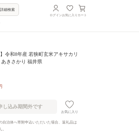
詳細検索
ログイン
お気に入り
カート
方
け】令和8年産 若狭町玄米アキサカリ
お米 あきさかり 福井県
円
お気に入り
の自治体へ寄附申込いただいた場合、返礼品は
ん。