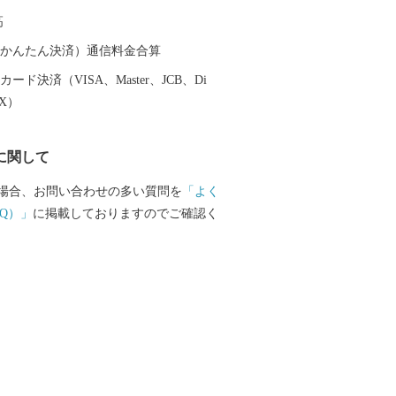
高
（auかんたん決済）通信料金合算
ード決済（VISA、Master、JCB、Di
EX）
に関して
場合、お問い合わせの多い質問を
「よく
Q）」
に掲載しておりますのでご確認く