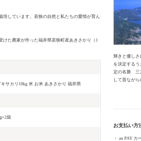
栽培しています。若狭の自然と私たちの愛情が育ん
受けた農家が作った福井県若狭町産あきさかり（1
輝きと優しさに出会える
を決定するう
定の名勝 三
して昔ながら
サカリ10kg 米 お米 あきさかり 福井県
建造物群保存
自然と歴史文
然・歴史の保
いを寄せてく
×2袋
税）を募り、
お支払い方
ます。ぜひ「
を応援してく
au PAY