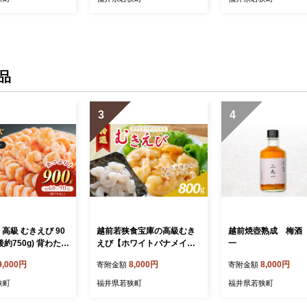
品
3
4
 高級 むきえび 90
越前若狭食宝庫の高級むき
越前焼壺熟成 梅酒
後約750g) 背わたな
えび【ホワイトバナメイエ
一
加工食品 魚介類
ビ冷凍】800g/約90～100尾
9,000円
8,000円
8,000円
寄附金額
寄附金額
海老
狭町
福井県若狭町
福井県若狭町