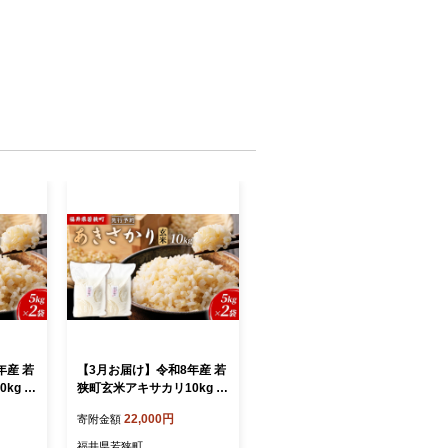
年産 若
【3月お届け】令和8年産 若
kg 米
狭町玄米アキサカリ10kg 米
井県
お米 あきさかり 福井県
22,000円
寄附金額
福井県若狭町