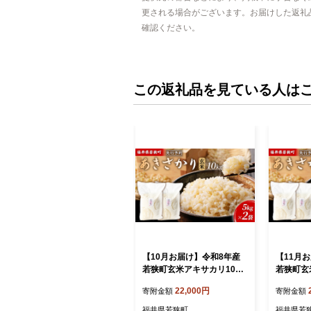
更される場合がございます。お届けした返礼
確認ください。
この返礼品を見ている人は
【10月お届け】令和8年産
【11月
若狭町玄米アキサカリ10kg
若狭町玄
米 お米 あきさかり 福井県
米 お米 
22,000円
寄附金額
寄附金額
福井県若狭町
福井県若