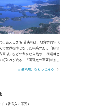
まち 若狭町は、地質学的年代
えで世界標準となった年縞のある「国指
方五湖」などの豊かな自然や、 宿場町と
の町並みが残る 「国選定の重要伝統的
地区 熊川宿」などの歴史資産を有し、
自治体紹介をもっと見る
化が薫る町です。 若狭町では、それら自
全と活用に取り組むために、若狭町に想
ださる皆様から広くご寄附（ふるさと納
これからのまちづくりに役立ててまいり
法
ふるさと納税」制度を利用して、若狭町
ださい。
 カード（番号入力不要）