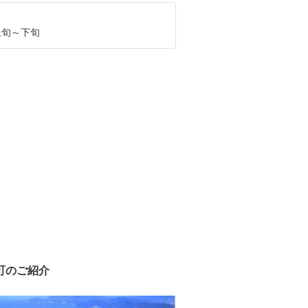
月上旬～下旬
町のご紹介