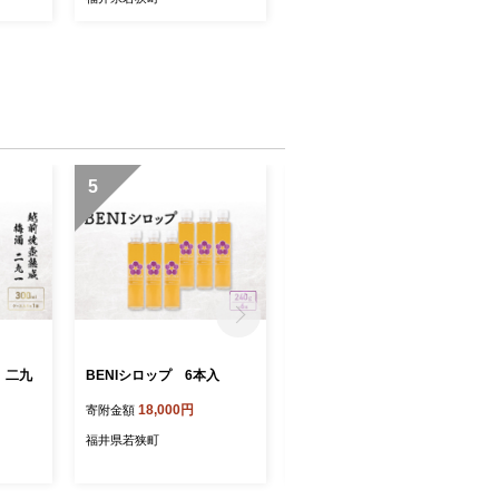
5
6
 二九
BENIシロップ 6本入
実入りカップ梅酒 10本入
18,000円
19,000円
寄附金額
寄附金額
福井県若狭町
福井県若狭町