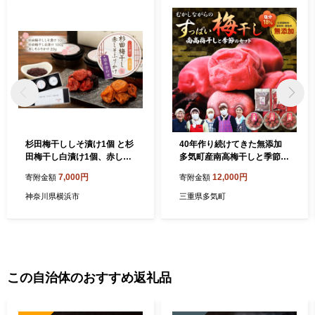
杉田梅干ししそ漬け1個 と杉
40年作り続けてきた無添加
田梅干し白漬け1個、赤しそ
多気町産南高梅干しと季節の
ふりかけ1個の詰め合わせ
食べ物セット 梅 梅干 うめぼ
7,000円
12,000円
寄附金額
寄附金額
し しょっぱい すっぱい 紫蘇
シソ しそ 紅生姜 紅ショウガ
神奈川県横浜市
三重県多気町
紅しょうが 塩漬け 漬物 お漬
物 ジャム ジュース 三重県 多
気町 TH-04
この自治体のおすすめ返礼品