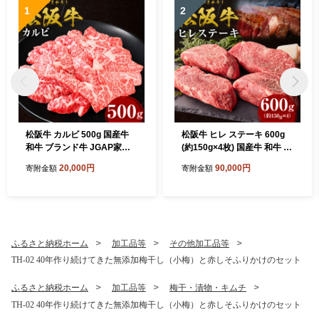
1
2
松阪牛 カルビ 500g 国産牛
松阪牛 ヒレ ステーキ 600g
和牛 ブランド牛 JGAP家
(約150g×4枚) 国産牛 和牛 ブ
畜・畜産物 農場HACCP認証
ランド牛 JGAP家畜・畜産物
20,000円
90,000円
寄附金額
寄附金額
農場 牛肉 肉 高級 人気 おす
農場HACCP認証農場 牛肉
すめ 日本三大和牛 松阪 松坂
肉 高級 人気 おすすめ 神戸牛
牛 松坂 三重県 多気町 SS-24
近江牛 に並ぶ 日本三大和牛
5
松阪 松坂牛 松坂 ギフト箱入
りギフト 贈答 赤身 三重県 多
気町 SS-14
ふるさと納税ホーム
加工品等
その他加工品等
TH-02 40年作り続けてきた無添加梅干し（小梅）と赤しそふりかけのセット
ふるさと納税ホーム
加工品等
梅干・漬物・キムチ
TH-02 40年作り続けてきた無添加梅干し（小梅）と赤しそふりかけのセット