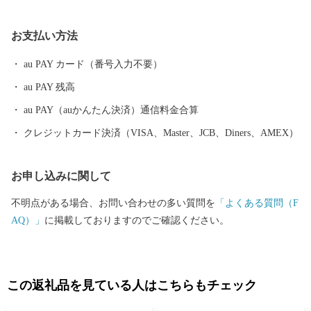
さらに日本三大茶のひとつ伊勢茶の栽培も盛んで、春にはほのか
なお茶のいい香りに包まれます。 他にも、多気町でしか栽培出
お支払い方法
来ない特産の伊勢いもや、多気町発祥の前川次郎柿など、町の名
の由来のとおり、かねてから多くの産品が栽培されてきました。
au PAY カード（番号入力不要）
多気町の自慢は、これらの豊富な食材だけではありません。前
au PAY 残高
述の松阪牛肥育農家直営レストランや、伊勢いも料理専門店、あ
る全国紙で全国2位に輝いた農園レストラン、清流宮川の畔で絶景
au PAY（auかんたん決済）通信料金合算
を観ながら味わえる茅葺き日本料理などなど、魅力的な飲食店が
クレジットカード決済（VISA、Master、JCB、Diners、AMEX）
多数あります。 そして、何といっても全国的にも大変珍しい高
校生が運営するレストラン、その名も「高校生レストラン まごの
お申し込みに関して
店」があり、営業日は多くのお客様で賑わっています。 私たち
は、地域の産品を大切に、食の取り組みを進め、紡いできた農山
不明点がある場合、お問い合わせの多い質問を
「よくある質問（F
村の原風景と営みを大切にしながら、次世代への引き継いでいき
AQ）」
に掲載しておりますのでご確認ください。
たいと考えています。 あなたとつながる。明日につなげる。多
気町ふるさと納税。 気持ちあふれる、気が多いまち－多気町。
ぜひ、応援してください。
この返礼品を見ている人はこちらもチェック