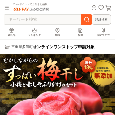
Pontaポイントでふるさと納税
詳細検索
返礼品
ランキング
地域
特集
初めての方
オンラインワンストップ申請対象
三重県多気町