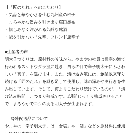
【「匠のたれ」へのこだわり】
・気品と華やかさを生む九州産の柚子
・まろやかな旨みを引き出す羅臼昆布
・惜しみなく注がれる芳醇な銘酒
・後を引かない「先辛」ブレンド唐辛子
■生産者の声
明太子づくりは、原材料の吟味から。やまやの社員は極寒の海で
行われるスケトウダラ漁に赴き、自らの目で辛子明太子にふさわ
しい「真子」を選びます。また、漬け込み液には、創業以来守り
続ける「匠のたれ」を継ぎ足して使用し、味の深みや奥行きを生
み出しています。そして、何よりこだわり続けているのが、「漬
け込み時間」、つまり熟成です。1週間じっくり熟成させること
で、まろやかでコクのある明太子が生まれます。
----冷凍配送品について----
やまやの「辛子明太子」は「食塩」や「酒」などを原材料に使用