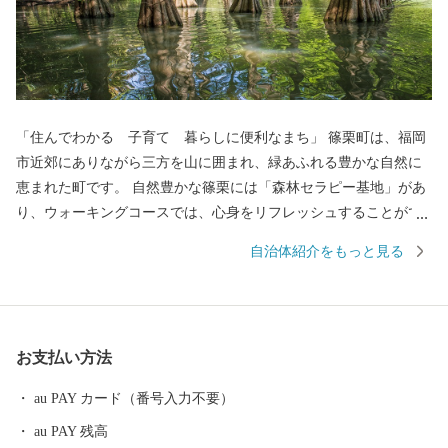
「住んでわかる 子育て 暮らしに便利なまち」 篠栗町は、福岡
市近郊にありながら三方を山に囲まれ、緑あふれる豊かな自然に
恵まれた町です。 自然豊かな篠栗には「森林セラピー基地」があ
り、ウォーキングコースでは、心身をリフレッシュすることがで
きます。 ヤマトの森では、森の巨人たち100選に選ばれた｢トウダ
自治体紹介をもっと見る
の二又｣や｢大和の大杉｣などの巨樹・巨木が点在する大和の森に、
篠栗九大の森では、ラクウショウをはじめ、たくさんの植物に出
会えます。 また、180年の歴史を持つ篠栗四国霊場もあり、全国
からお遍路さんがやってきます。 福岡市内まで車でおよそ20分
お支払い方法
（都市高速利用時）、JRでおよそ20分と通勤・通学にも便利な町
です。
au PAY カード（番号入力不要）
au PAY 残高