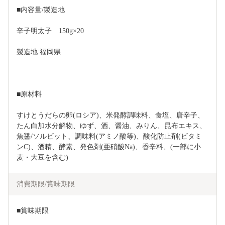
■内容量/製造地
辛子明太子　150g×20
製造地:福岡県
■原材料
すけとうだらの卵(ロシア)、米発酵調味料、食塩、唐辛子、
たん白加水分解物、ゆず、酒、醤油、みりん、昆布エキス、
魚醤/ソルビット、調味料(アミノ酸等)、酸化防止剤(ビタミ
ンC)、酒精、酵素、発色剤(亜硝酸Na)、香辛料、(一部に小
麦・大豆を含む)
消費期限/賞味期限
■賞味期限