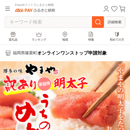
Pontaポイントでふるさと納税
詳細検索
返礼品
ランキング
地域
特集
初めての方
オンラインワンストップ申請対象
福岡県篠栗町