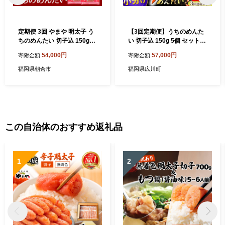
定期便 3回 やまや 明太子 う
【3回定期便】うちのめんた
ちのめんたい 切子込 150g×5
い 切子込 150g 5個 セット
個セット 配送不可 離島 魚貝
明太子 おつまみ ご飯のお供
54,000円
57,000円
寄附金額
寄附金額
類
博多 福岡 冷凍 広川町 / 株式
会社やまやコミュニケーショ
福岡県朝倉市
福岡県広川町
ンズ [AFAP015]
この自治体のおすすめ返礼品
1
2