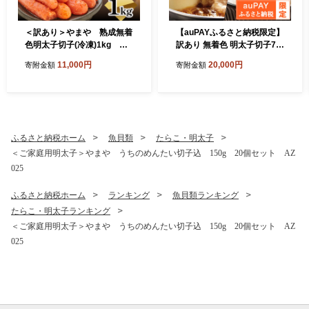
＜訳あり＞やまや 熟成無着
【auPAYふるさと納税限定】
色明太子切子(冷凍)1kg 篠
訳あり 無着色 明太子切子70
栗町本社工場 AZ022
0g＆もつ鍋(醤油味) 5?6人前
11,000円
20,000円
寄附金額
寄附金額
セット AZ090
ふるさと納税ホーム
魚貝類
たらこ・明太子
＜ご家庭用明太子＞やまや うちのめんたい切子込 150g 20個セット AZ
025
ふるさと納税ホーム
ランキング
魚貝類ランキング
たらこ・明太子ランキング
＜ご家庭用明太子＞やまや うちのめんたい切子込 150g 20個セット AZ
025