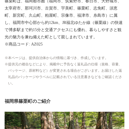
篠栗町は、福岡都市圏（福岡市、筑紫野市、春日市、大野城市、
太宰府市、那珂川市、古賀市、宇美町、篠栗町、志免町、須恵
町、新宮町、久山町、粕屋町、宗像市、福津市、糸島市）に属
し、福岡市中心部から約12km、JR福北ゆたか線（篠栗線）の快速
で博多駅まで約15分と交通アクセスにも優れ、暮らしやすさと観
光の魅力を兼ね備えた町として親しまれています。
※商品コード: AZ025
本ページは、提供自治体からの情報に基づき、作成しています。
提供元の都合などにより、掲載中に予告なく返礼品の仕様（規格、容量、
パッケージ、原材料など）が変更される場合がございます。お届けした返
礼品のパッケージやラベルに記載されている注意書きなどをご確認くださ
い。
福岡県篠栗町のご紹介