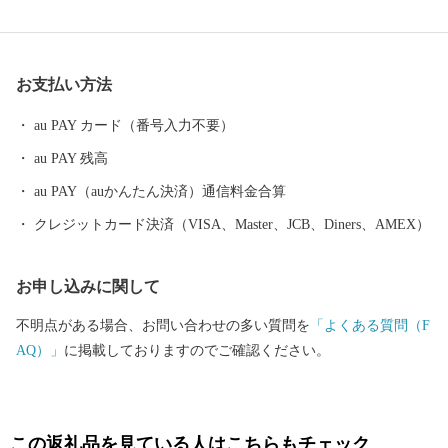
ています。 揖斐川町には、豊富な水や肥沃な大地の恵みを受け
た、おいしい米、茶、肉、魚、野菜など、自慢の特産品がいっぱ
いです。
お支払い方法
au PAY カード（番号入力不要）
au PAY 残高
au PAY（auかんたん決済）通信料金合算
クレジットカード決済（VISA、Master、JCB、Diners、AMEX）
お申し込みに関して
不明点がある場合、お問い合わせの多い質問を
「よくある質問（F
AQ）」
に掲載しておりますのでご確認ください。
この返礼品を見ている人はこちらもチェック