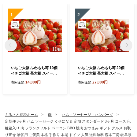
美豚 徳島県 リーベフラウ
1
2
いちご大福 ふわもち苺 10個
いちご大福 ふわもち苺 20個
イチゴ大福 苺大福 スイーツ
イチゴ大福 苺大福 スイーツ
もちもち 和菓子 菓子 いちご
もちもち 和菓子 菓子 いちご
14,000円
27,000円
寄附金額
寄附金額
イチゴ 苺 フルーツ大福 美濃
イチゴ 苺 フルーツ大福 美濃
娘 お取り寄せ みわ屋 送料無
娘 お取り寄せ みわ屋 送料無
料 岐阜県 揖斐川町
料 岐阜県 揖斐川町
ふるさと納税ホーム
肉
ハム・ソーセージ・ハンバーグ
定期便 3ヶ月 ハム ソーセージ くせになる 定期 スタンダード 3ヶ月 コース 化
粧箱入り 肉 フランクフルト ベーコン BBQ 焼肉 おつまみ ギフト グルメ お取
り寄せ 贈答用 ご褒美 本格 手作り 本場 ドイツ 人気 送料無料 森本工房 岐阜県