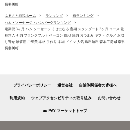
揖斐川町
ふるさと納税ホーム
ランキング
肉ランキング
ハム・ソーセージ・ハンバーグランキング
定期便 3ヶ月 ハム ソーセージ くせになる 定期 スタンダード 3ヶ月 コース 化
粧箱入り 肉 フランクフルト ベーコン BBQ 焼肉 おつまみ ギフト グルメ お取
り寄せ 贈答用 ご褒美 本格 手作り 本場 ドイツ 人気 送料無料 森本工房 岐阜県
揖斐川町
プライバシーポリシー
運営会社
自治体関係者の皆様へ
利用規約
ウェブアクセシビリティの取り組み
お問い合わせ
au PAY マーケットトップ