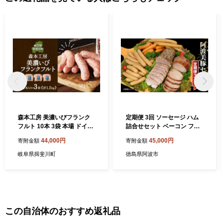
森本工房 美濃いびフランク
定期便 3回 ソーセージ ハム
フルト 10本 3袋 本場 ドイツ
詰合せセット ベーコン フラ
仕込み ドイツ フランクフル
ンクフルト アイスバイン レ
44,000円
45,000円
寄附金額
寄附金額
ト ソーセージ ウインナー お
トルトカレー 焼豚 煮込み 添
つまみ フランクフルトソー
加物 不使用 惣菜 おかず 弁当
岐阜県揖斐川町
徳島県阿波市
セージ 旨味 うま味 美濃 揖斐
おつまみ 食品 簡単調理 冷凍
川 お取り寄せ グルメ 送料無
真空パック 小分け 鍋 国産 豚
料 岐阜県 揖斐川町
肉 ぶたにく 豚 ぶた 肉 ポー
ク BBQ アウトドア 焼肉 ビ
ール ハイボール 焼酎 日本酒
ギフト 贈答品 プレゼント 人
この自治体のおすすめ返礼品
気 おすすめ ドイツ製法 阿波