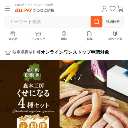
Pontaポイントでふるさと納税
詳細検索
返礼品
ランキング
地域
特集
初めての方
オンラインワンストップ申請対象
岐阜県揖斐川町