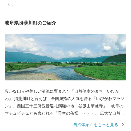
い。
岐阜県揖斐川町のご紹介
豊かな山々や美しい清流に育まれた「自然健幸のまち いびが
わ」 揖斐川町と言えば、全国屈指の人気を誇る「いびがわマラソ
ン」、西国三十三所観音巡礼満願の地「谷汲山華厳寺」、岐阜の
マチュピチュとも言われる「天空の茶畑」・・・。 広大な自然に
育まれ、歴史や文化が人々の生活に息づくまちで、一人ひとりが
自治体紹介をもっと見る
ともに支え合い知恵を出し合い、健康で幸せな暮らしを創りあげ