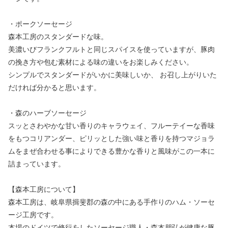
・ポークソーセージ
森本工房のスタンダードな味。
美濃いびフランクフルトと同じスパイスを使っていますが、豚肉
の挽き方や包む素材による味の違いをお楽しみください。
シンプルでスタンダードがいかに美味しいか、 お召し上がりいた
だければ分かると思います。
・森のハーブソーセージ
スッとさわやかな甘い香りのキャラウェイ、フルーテイーな香味
をもつコリアンダー、ピリッとした強い味と香りを持つマジョラ
ムをまぜ合わせる事によりできる豊かな香りと風味がこの一本に
詰まっています。
【森本工房について】
森本工房は、岐阜県揖斐郡の森の中にある手作りのハム・ソーセ
ージ工房です。
本場のドイツで修行をしたソーセージ職人・森本朋弘が健康な豚