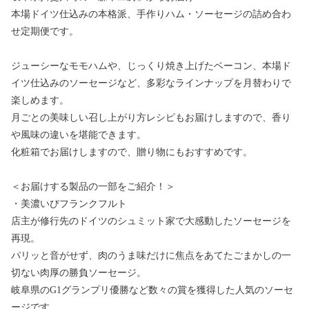
本場ドイツ仕込みの本格派、手作りハム・ソーセージの詰め合わ
せ定期便です。
ジューシーなモモハムや、じっくり焼き上げたベーコン、本場ド
イツ仕込みのソーセージなど、多彩なラインナップを月替わりで
楽しめます。
月ごとの美味しい召し上がり方レシピもお届けしますので、香り
や風味の違いを堪能できます。
化粧箱でお届けしますので、贈り物にもおすすめです。
＜お届けする製品の一部をご紹介！＞
・美濃いびフランクフルト
店主が修行先のドイツのシュミット家で大感動したソーセージを
再現。
パリッと音がせず、肉のうま味だけに焦点をあてたごまかしの一
切ない肉厚の勝負ソーセージ。
岐阜県のG1グランプリ優勝など数々の賞を獲得した人気のソーセ
ージです。