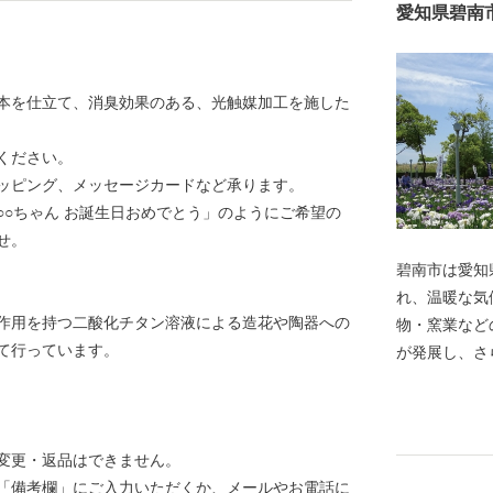
愛知県碧南
本を仕立て、消臭効果のある、光触媒加工を施した
ください。
ッピング、メッセージカードなど承ります。
○ちゃん お誕生日おめでとう」のようにご希望の
せ。
碧南市は愛知
れ、温暖な気
作用を持つ二酸化チタン溶液による造花や陶器への
物・窯業など
て行っています。
が発展し、さ
産業構造とな
まち」として
祥の地」とし
変更・返品はできません。
特産品や、海
「備考欄」にご入力いただくか、メールやお電話に
文化が生んだ