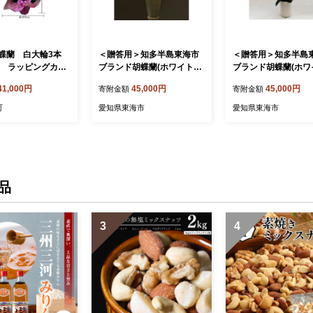
蝶蘭 白大輪3本
＜贈答用＞知多半島東海市
＜贈答用＞知多半島
輪 ラッピングカラ
ブランド胡蝶蘭(ホワイトエ
ブランド胡蝶蘭(ホワ
58115】
ンジェル 白大輪3本立 30
ラウン白大輪3本立 
41,000円
45,000円
45,000円
寄附金額
寄附金額
輪以上(つぼみ含む))【1212
以上(つぼみ含む)【12
418】
7】
町
愛知県東海市
愛知県東海市
品
3
4