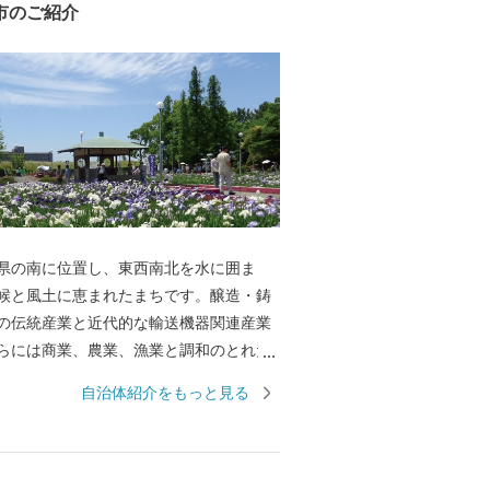
市のご紹介
県の南に位置し、東西南北を水に囲ま
候と風土に恵まれたまちです。醸造・鋳
の伝統産業と近代的な輸送機器関連産業
らには商業、農業、漁業と調和のとれた
っています。 碧南市は古くから「醸造の
自治体紹介をもっと見る
栄え「日本最古の味淋」「白しょうゆ発
て有名です。そんな、醸造文化が生んだ
に面したまちならではの海産物、窯業の
工芸品などをふるさと納税のお礼の品と