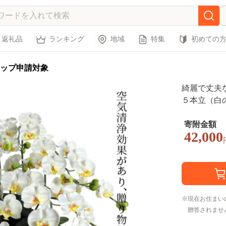
返礼品
ランキング
地域
特集
初めての
ップ申請対象
綺麗で丈夫
５本立（白の
寄附金額
42,000
現在お住まい
贈答されませ