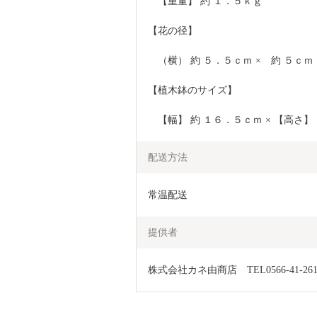
　【重量】 約 １．５ｋｇ
【花の径】
　（横） 約 ５．５ｃｍ ×　約 ５ｃｍ
【植木鉢のサイズ】
　【幅】 約 １６．５ｃｍ × 【高さ】 
配送方法
常温配送
提供者
株式会社カネ由商店　TEL0566-41-261