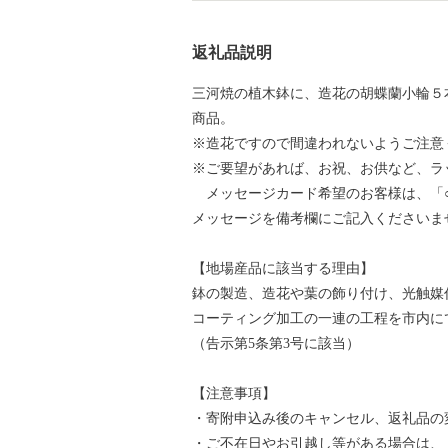
返礼品説明
三河焼の植木鉢に、造花の胡蝶蘭小輪５
商品。
※造花ですので間違われないようご注意
※ご要望があれば、お祝、お供など、ラ
メッセージカード希望のお客様は、「○
メッセージを備考欄にご記入くださいま
【地場産品に該当する理由】
鉢の製造、造花や葉の飾り付け、光触媒
コーティング加工の一連の工程を市内に
（告示第5条第3号に該当）
【注意事項】
・寄附申込み後のキャンセル、返礼品の
・ご不在日やお引越し等がある場合は、