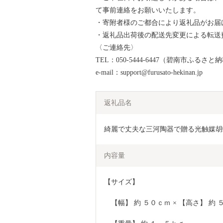
て事前連絡をお願いいたします。
・寄附者様のご都合により返礼品がお届
・返礼品出荷後の配送先変更による転送
〈ご連絡先〉
TEL：050-5444-6447（碧南市ふるさ
e-mail：support@furusato-hekinan.jp
返礼品名
綺麗で丈夫な三河陶器で贈る光触媒胡蝶
内容量
【サイズ】
　【幅】 約 ５０ｃｍ × 【高さ】 約 