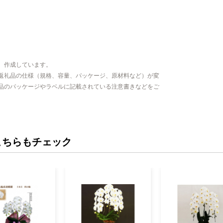
、作成しています。
返礼品の仕様（規格、容量、パッケージ、原材料など）が変
品のパッケージやラベルに記載されている注意書きなどをご
こちらもチェック