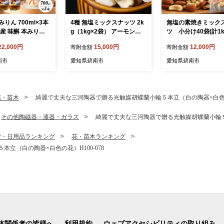
りん 700ml×3本
4種 無塩ミックスナッツ 2k
無塩の素焼きミック
産 味醂 本みりん
g（1kg×2袋） アーモンド
ツ 小分け40袋(計1k
料 醸造 碧南市 H0
カシューナッツ マカダミア
ーモンド カシューナ
22,000円
15,000円
12,000円
寄附金額
寄附金額
ナッツ くるみ 生ナッツ 直
るみ 直火焙煎 栄養豊
火焙煎 おつまみ おやつ 大
つまみ おやつ 大満足
南市
愛知県碧南市
愛知県碧南市
満足 チャック付き 美容 健
健康 人気 高リピート
康 人気 高リピート ナッツ
ツ H059-145
H059-151
花・苗木
綺麗で丈夫な三河陶器で贈る光触媒胡蝶蘭小輪５本立（白の陶器×白色の花
その他陶磁器・漆器・ガラス
綺麗で丈夫な三河陶器で贈る光触媒胡蝶蘭小輪５本
貨・日用品ランキング
花・苗木ランキング
立（白の陶器×白色の花）H100-078
体関係者の皆様へ
利用規約
ウェブアクセシビリティの取り組み