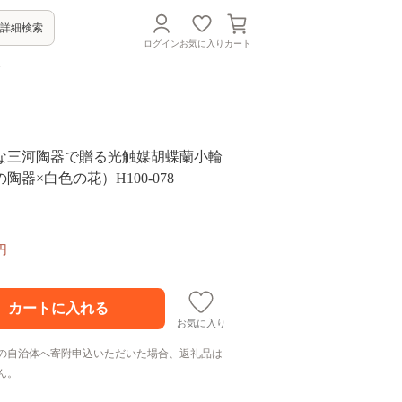
詳細検索
ログイン
お気に入り
カート
方
な三河陶器で贈る光触媒胡蝶蘭小輪
陶器×白色の花）H100-078
円
お気に入り
の自治体へ寄附申込いただいた場合、返礼品は
ん。