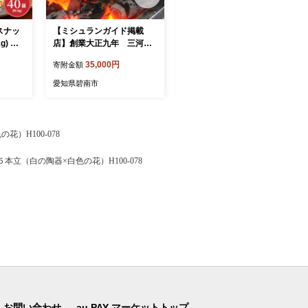
スナッ
【ミシュランガイド掲載
レンジで簡単！マイマイ米
g) ア
店】創業大正九年 三河一
パックご飯 180g×36個セッ
ッツ く
色産鰻の炭火焼づくし（蒲
ト H017-098
35,000円
30,000円
寄附金額
寄附金額
富 お
焼1尾、白焼1尾、肝焼２
 美容
ｐ） 日本料理 料亭 小伴天
愛知県碧南市
愛知県碧南市
 ナッ
国産 うなぎ 鰻 ウナギ たれ
ギフト 贈り物 ご褒美 簡単
調理 冷蔵 蒲焼き うな重 ひ
つまぶし 人気 高リピート H
）H100-078
007-103
立（白の陶器×白色の花）H100-078
お問い合わせ
au PAY マーケットトップ