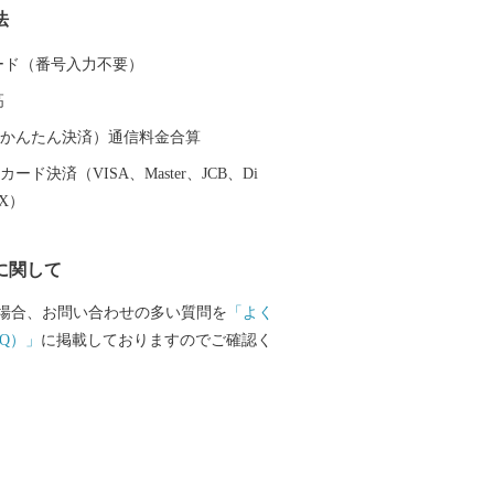
法
、全国の皆さんに碧南市の魅力をお届け
 ふるさと納税でいただいたご縁を大切
 カード（番号入力不要）
南市にもお立ち寄りいただければと思い
高
（auかんたん決済）通信料金合算
ード決済（VISA、Master、JCB、Di
EX）
に関して
場合、お問い合わせの多い質問を
「よく
Q）」
に掲載しておりますのでご確認く