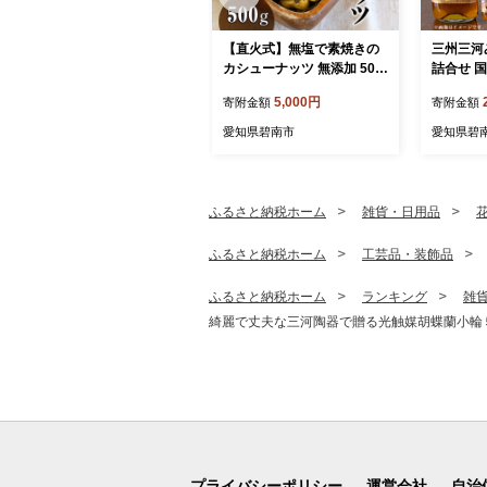
【直火式】無塩で素焼きの
三州三河み
カシューナッツ 無添加 500
詰合せ 国
g H059-110
本格 調味
5,000円
寄附金額
寄附金額
24-022
愛知県碧南市
愛知県碧
ふるさと納税ホーム
雑貨・日用品
ふるさと納税ホーム
工芸品・装飾品
ふるさと納税ホーム
ランキング
雑
綺麗で丈夫な三河陶器で贈る光触媒胡蝶蘭小輪５本
プライバシーポリシー
運営会社
自治