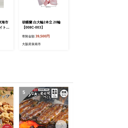
東海市
胡蝶蘭 白大輪2本立 20輪
イトク
【008C-003】
30輪
39,500円
寄附金額
0946
大阪府泉南市
5
6