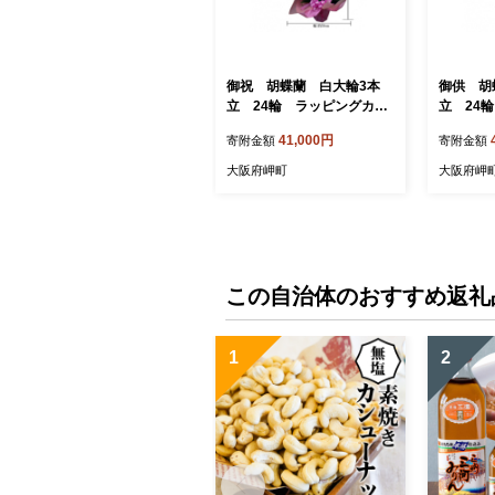
御祝 胡蝶蘭 白大輪3本
御供 胡
立 24輪 ラッピングカラ
立 24
ーピンク【1258112】
ー紫【12
41,000円
寄附金額
寄附金額
大阪府岬町
大阪府岬
この自治体のおすすめ返礼
1
2