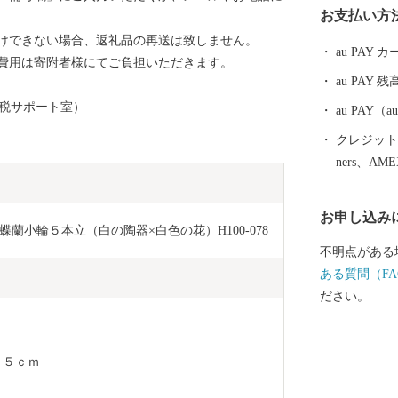
お支払い方
してご用意し
けできない場合、返礼品の再送は致しません。
しています。
au PAY
費用は寄附者様にてご負担いただきます。
に、是非、碧
au PAY 残
ます。
と納税サポート室）
au PAY
クレジットカ
ners、AM
お申し込み
蘭小輪５本立（白の陶器×白色の花）H100-078
不明点がある
ある質問（FA
ださい。
５５ｃｍ