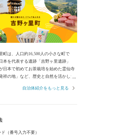
町は、人口約16,500人の小さな町で
日本を代表する遺跡「吉野ヶ里遺跡」
が日本で初めてお茶栽培を始めた霊仙寺
発祥の地」など、歴史と自然を活かした
産品であるお米や珍しいイタリア野菜を
自治体紹介をもっと見る
農産物、また、交通アクセスの良さを活
致により多くの企業から魅力あふれる返
しております。
法
 カード（番号入力不要）