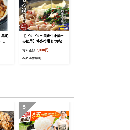
の黒毛
【プリプリの国産牛小腸の
ルモン
み使用】博多特選もつ鍋(醤
2】
油味・2.5人前)【福岡ブラ
7,000円
寄附金額
ンド 】| 短期配送 国産 ホル
モン 牛 小腸 お取り寄せ 醤
福岡県篠栗町
油
5
6