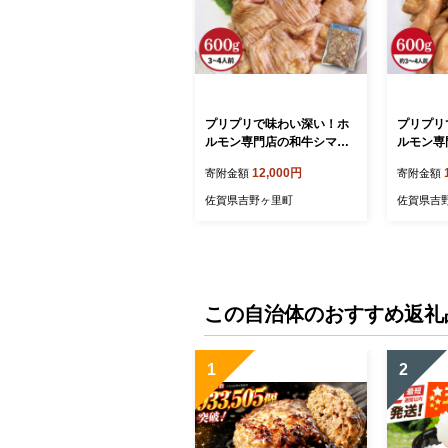
プリプリで味わい深い！ホ
プリプリ
ルモン専門店の和牛シマ腸6
ルモン専
00g（3〜4人前）【三田川
0g（約
12,000円
寄附金額
寄附金額
ホルモン専門店】吉野ヶ里
ホルモン
町 [FAC008]
町 [FAC0
佐賀県吉野ヶ里町
佐賀県吉
この自治体のおすすめ返礼
1
2