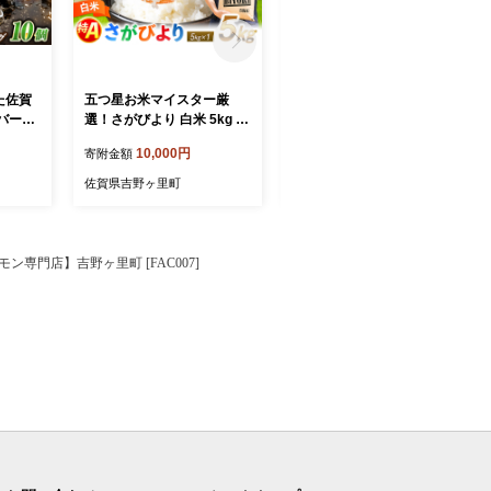
た佐賀
五つ星お米マイスター厳
【新米｜先行予約｜9月下旬
バーグ
選！さがびより 白米 5kg 吉
発送】 R8年産 夢しずく 無
 がばい
野ヶ里町/大塚米穀店 [FCW0
洗米 10kg（5kg×2袋） 吉
10,000円
14,500円
寄附金額
寄附金額
石丸食肉
45]
野ヶ里町/大塚米穀店 [FCW0
50]
佐賀県吉野ヶ里町
佐賀県吉野ヶ里町
専門店】吉野ヶ里町 [FAC007]