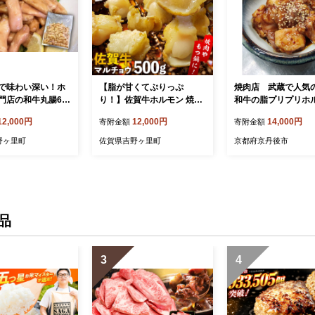
で味わい深い！ホ
【脂が甘くてぷりっぷ
焼肉店 武蔵で人気
門店の和牛丸腸60
り！】佐賀牛ホルモン 焼肉
和牛の脂プリプリホ
3〜4人前）【三田川
用 小腸 500g（250g×2）味
(小腸)400g【200g×
12,000円
12,000円
14,000円
寄附金額
寄附金額
専門店】吉野ヶ里
付けなし 吉野ヶ里町/やきと
06]
り紋次郎 [FCJ089]
野ヶ里町
佐賀県吉野ヶ里町
京都府京丹後市
品
3
4