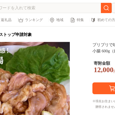
返礼品
ランキング
地域
特集
初めての
ストップ申請対象
プリプリで
小腸 600
店】吉野ヶ里町
寄附金額
12,000
現在お住まい
贈答されませ