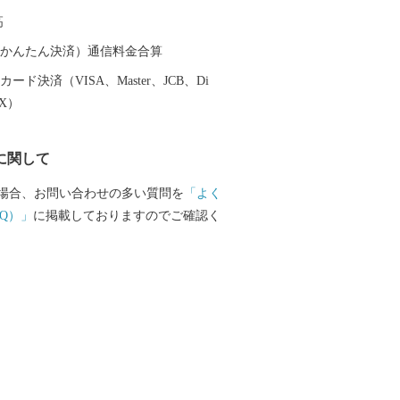
高
（auかんたん決済）通信料金合算
ード決済（VISA、Master、JCB、Di
EX）
に関して
場合、お問い合わせの多い質問を
「よく
Q）」
に掲載しておりますのでご確認く