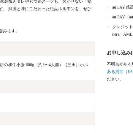
自家製焼肉ダレやもつ鍋スープも、欠かせない「秘
au PAY 残
す。 鮮度と味にこだわった絶品ホルモンを、ぜひ
au PAY
クレジットカ
含みます。
ners、AM
お申し込み
不明点がある
の和牛小腸 600g（約3〜4人前）【三田川ホル
ある質問（FA
ださい。