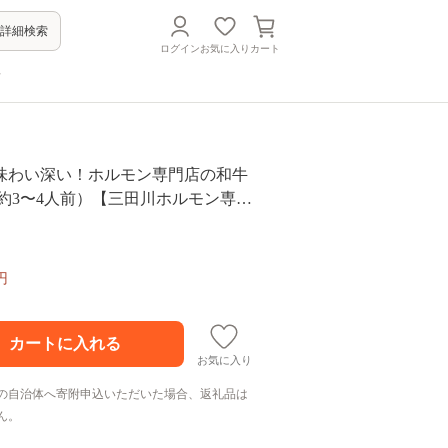
詳細検索
ログイン
お気に入り
カート
方
味わい深い！ホルモン専門店の和牛
g（約3〜4人前）【三田川ホルモン専門
 [FAC007]
円
お気に入り
の自治体へ寄附申込いただいた場合、返礼品は
ん。