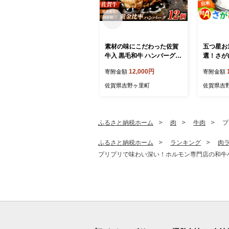
素材の味にこだわった佐賀
五つ星お
牛入 黒毛和牛 ハンバーグ 1
選！さがび
2個 大容量 1.6kg (140g×12
（5kg×
12,000円
寄附金額
寄附金額
個) がばいばーぐ はんばー
塚米穀店 [
ぐ 弁当 小分け 簡単 真空パ
佐賀県吉野ヶ里町
佐賀県吉
ック 吉野ヶ里町/石丸食肉産
業 [FBX005]
ふるさと納税ホーム
肉
牛肉
プ
ふるさと納税ホーム
ランキング
肉
プリプリで味わい深い！ホルモン専門店の和牛小腸 