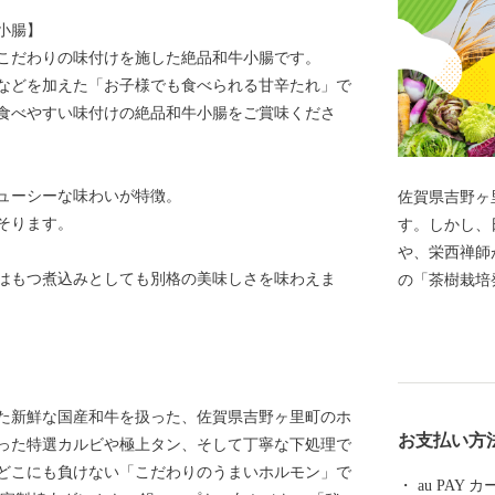
小腸】
こだわりの味付けを施した絶品和牛小腸です。
などを加えた「お子様でも食べられる甘辛たれ」で
食べやすい味付けの絶品和牛小腸をご賞味くださ
ューシーな味わいが特徴。
佐賀県吉野ヶ里
そります。
す。しかし、
や、栄西禅師
はもつ煮込みとしても別格の美味しさを味わえま
の「茶樹栽培
まちです。特
はじめとした
かした企業誘
礼品をご用意
た新鮮な国産和牛を扱った、佐賀県吉野ヶ里町のホ
お支払い方
った特選カルビや極上タン、そして丁寧な下処理で
どこにも負けない「こだわりのうまいホルモン」で
au PAY