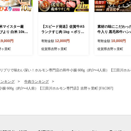
米マイスター厳
【スピード発送】佐賀牛A5
素材の味にこだわっ
より 白米 10kg
ランクすじ肉 1kg ＜ボリュ
牛入り 黒毛和牛ハン
2袋） 吉野ヶ里町/大
ームたっぷり＞吉野ヶ里町 /
1.4kg (140g×10個)
19,000円
12,000円
10,000円
寄附金額
寄附金額
FCW046]
meat shop FUKU A5等級
ばーぐ 吉野ヶ里町/
黒毛和牛 国産 佐賀県産 100
産業 [FBX038]
野ヶ里町
佐賀県吉野ヶ里町
佐賀県吉野ヶ里町
0g 煮込み おでん カレー ブ
ランド和牛[FCX002]
リプリで味わい深い！ホルモン専門店の和牛小腸 600g（約3〜4人前）【三田川ホルモン
ランキング
牛肉ランキング
600g（約3〜4人前）【三田川ホルモン専門店】吉野ヶ里町 [FAC007]