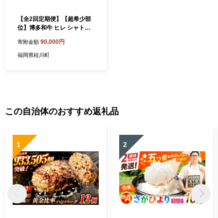
【全2回定期便】【超希少部
位】博多和牛 ヒレ シャトー
ブリアン 200g × 1枚 ▼ 牛肉
90,000円
寄附金額
肉 にく ステーキ 高級 和牛
記念日 国産牛 ヒレ ヘレ フィ
福岡県桂川町
レ シャトーブリアン 定期便
桂川町/久田精肉店 [ADBM02
6]
この自治体のおすすめ返礼品
1
2