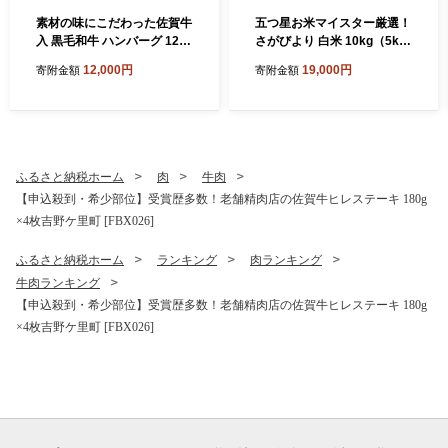
素材の味にこだわった佐賀牛
五つ星お米マイスター厳選！
入 黒毛和牛 ハンバーグ 12個
さがびより 白米 10kg（5kg
大容量 1.6kg (140g×12個) が
×2袋） 吉野ヶ里町/大塚米穀
12,000円
19,000円
寄附金額
寄附金額
ばいばーぐ はんばーぐ 弁当
店 [FCW046]
小分け 簡単 真空パック 吉野
ヶ里町/石丸食肉産業 [FBX00
5]
ふるさと納税ホーム
肉
牛肉
【申込殺到・希少部位】受賞歴多数！老舗精肉店の佐賀牛ヒレステーキ 180g
×4枚吉野ケ里町 [FBX026]
ふるさと納税ホーム
ランキング
肉ランキング
牛肉ランキング
【申込殺到・希少部位】受賞歴多数！老舗精肉店の佐賀牛ヒレステーキ 180g
×4枚吉野ケ里町 [FBX026]