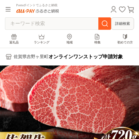
Pontaポイントでふるさと納税
詳細検索
返礼品
ランキング
地域
特集
初めての方
オンラインワンストップ申請対象
佐賀県吉野ヶ里町