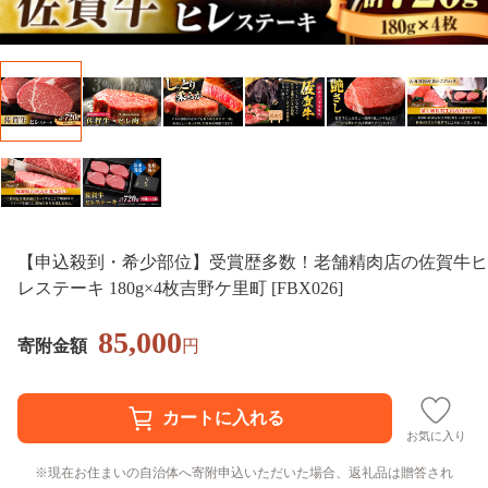
【申込殺到・希少部位】受賞歴多数！老舗精肉店の佐賀牛ヒ
レステーキ 180g×4枚吉野ケ里町 [FBX026]
85,000
寄附金額
円
お気に入り
現在お住まいの自治体へ寄附申込いただいた場合、返礼品は贈答され