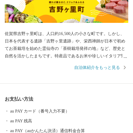
佐賀県吉野ヶ里町は、人口約16,500人の小さな町です。しかし、
日本を代表する遺跡「吉野ヶ里遺跡」や、栄西禅師が日本で初め
てお茶栽培を始めた霊仙寺の「茶樹栽培発祥の地」など、歴史と
自然を活かしたまちです。特産品であるお米や珍しいイタリア野
菜をはじめとした農産物、また、交通アクセスの良さを活かした
自治体紹介をもっと見る
企業誘致により多くの企業から魅力あふれる返礼品をご用意して
おります。
お支払い方法
au PAY カード（番号入力不要）
au PAY 残高
au PAY（auかんたん決済）通信料金合算