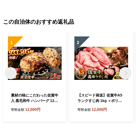
この自治体のおすすめ返礼品
1
2
素材の味にこだわった佐賀牛
【スピード発送】佐賀牛A5
入 黒毛和牛 ハンバーグ 12個
ランクすじ肉 1kg ＜ボリュ
大容量 1.6kg (140g×12個) が
ームたっぷり＞吉野ヶ里町 /
12,000円
12,000円
寄附金額
寄附金額
ばいばーぐ はんばーぐ 弁当
meat shop FUKU A5等級 黒
小分け 簡単 真空パック 吉野
毛和牛 国産 佐賀県産 1000g
ヶ里町/石丸食肉産業 [FBX00
煮込み おでん カレー ブラン
5]
ド和牛[FCX002]