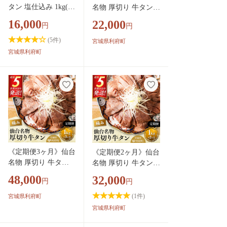
タン 塩仕込み 1kg(20
名物 厚切り 牛タン
0g×5P) 牛たん スラ
塩仕込み 600g(200g×
16,000
22,000
円
円
イス 塩味 [牛タン タ
3P) 牛たん スライス
ン塩 希少 部位 タン
塩味 [牛タン タン塩
(
5
件)
宮城県利府町
中 タン元 塩ダレ タ
希少 部位 塩ダレ タ
宮城県利府町
レ 小分け 仙台 名物
レ 小分け 仙台 名物
厚切 肉厚 おいしい
厚切 肉厚 おいしい
美味 牛 肉 焼肉 バー
美味 牛 肉 焼肉 バー
ベキュー BBQ 宮城
ベキュー BBQ 宮城県
県 利府町 船田食品]
利府町 船田食品]
《定期便3ヶ月》仙台
《定期便2ヶ月》仙台
名物 厚切り 牛タン
名物 厚切り 牛タン
塩仕込み 1kg(200g×5
塩仕込み 1kg(200g×5
48,000
32,000
円
円
P) 牛たん スライス
P) 牛たん スライス
塩味 [牛タン タン塩
塩味 [牛タン タン塩
(
1
件)
宮城県利府町
希少 部位 タン中 タ
希少 部位 タン中 タ
宮城県利府町
ン元 塩ダレ タレ 小
ン元 塩ダレ タレ 小
分け 仙台 名物 厚切
分け 仙台 名物 厚切