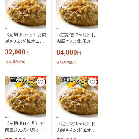
《定期便2ヶ月》お肉
《定期便12ヶ月》お
屋さんの和風オニオ
肉屋さんの和風オニ
ンソースハンバーグ
オンソースハンバー
32,000
84,000
円
円
(150g×20個)×2回 [大
グ (150g×8個)×12回
容量 ハンバーグ 肉
[肉 おかず 惣菜 個包
宮城県利府町
宮城県利府町
おかず 惣菜 個包装
装 簡単 湯せん レン
簡単 湯せん 洋食 湯
チン 洋食 湯煎 個別
煎 個別包装 小分 お
包装 小分 お弁当 便
弁当 便利 お試し]
利 レンジ お試し]
《定期便11ヶ月》お
《定期便10ヶ月》お
肉屋さんの和風オニ
肉屋さんの和風オニ
オンソースハンバー
オンソースハンバー