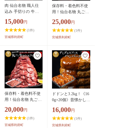
肉 仙台名物 職人仕
保存料・着色料不使
込み 手切りの 牛タ
用！仙台名物 丸ごと
ン 約400g(塩コショ
牛タン スライス 1.3k
15,000
25,000
円
円
ウ味)〈調味料以外無
g (職人仕込み特製塩
添加〉 牛たん スラ
付) 牛たん [牛たん タ
(
1
件)
(
1
件)
イス 塩仕込み
ン塩 肉 仙台 名物]
宮城県利府町
宮城県利府町
保存料・着色料不使
ドドンと3.2kg！《16
用！仙台名物 丸ごと
0g×20個》昔懐かしい
牛タン スライス 1kg
デミグラスソースハ
20,000
16,000
円
円
(職人仕込み特製塩
ンバーグ 肉 洋食 簡
付)牛たん [牛たん タ
単 大容量 湯煎 湯せ
(
1
件)
(
1
件)
ン塩 肉 仙台 名物]
ん 個包装 [大容量 ハ
宮城県利府町
宮城県利府町