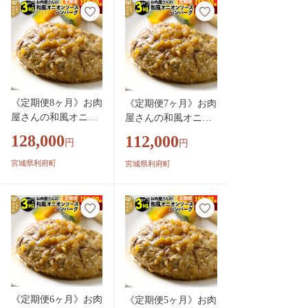
湯煎 個別包装 小分
煎 個別包装 小分 お
お弁当 便利 お試し]
弁当 便利 お試し]
《定期便8ヶ月》お肉
《定期便7ヶ月》お肉
屋さんの和風オニオ
屋さんの和風オニオ
ンソースハンバーグ
ンソースハンバーグ
128,000
112,000
円
円
(150g×20個)×8回 [大
(150g×20個)×7回 [大
容量 ハンバーグ 肉
容量 ハンバーグ 肉
宮城県利府町
宮城県利府町
おかず 惣菜 個包装
おかず 惣菜 個包装
簡単 湯せん 洋食 湯
簡単 湯せん 洋食 湯
煎 個別包装 小分 お
煎 個別包装 小分 お
弁当 便利 お試し]
弁当 便利 お試し]
《定期便6ヶ月》お肉
《定期便5ヶ月》お肉