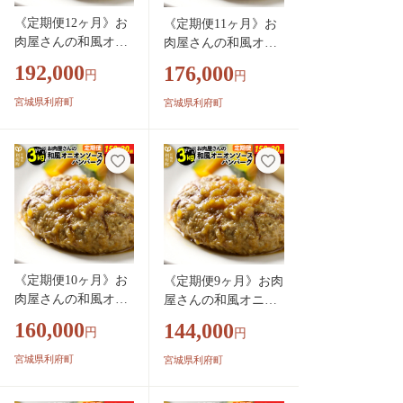
《定期便12ヶ月》お
《定期便11ヶ月》お
肉屋さんの和風オニ
肉屋さんの和風オニ
オンソースハンバー
オンソースハンバー
192,000
176,000
円
円
グ (150g×20個)×12回
グ (150g×20個)×11回
[大容量 ハンバーグ
[大容量 ハンバーグ
宮城県利府町
宮城県利府町
肉 おかず 惣菜 個包
肉 おかず 惣菜 個包
装 簡単 湯せん 洋食
装 簡単 湯せん 洋食
湯煎 個別包装 小分
湯煎 個別包装 小分
お弁当 便利 お試し]
お弁当 便利 お試し]
《定期便10ヶ月》お
《定期便9ヶ月》お肉
肉屋さんの和風オニ
屋さんの和風オニオ
オンソースハンバー
ンソースハンバーグ
160,000
144,000
円
円
グ (150g×20個)×10回
(150g×20個)×9回 [大
[大容量 ハンバーグ
容量 ハンバーグ 肉
宮城県利府町
宮城県利府町
肉 おかず 惣菜 個包
おかず 惣菜 個包装
装 簡単 湯せん 洋食
簡単 湯せん 洋食 湯