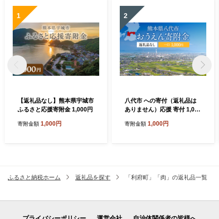
1
2
【返礼品なし】熊本県宇城市
八代市 への寄付（返礼品は
ふるさと応援寄附金 1,000円
ありません）応援 寄付 1,000
円
1,000円
1,000円
寄附金額
寄附金額
ふるさと納税ホーム
返礼品を探す
「利府町」「肉」の返礼品一覧
プライバシーポリシー
運営会社
自治体関係者の皆様へ