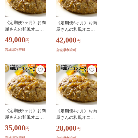
《定期便7ヶ月》お肉
《定期便6ヶ月》お肉
屋さんの和風オニオ
屋さんの和風オニオ
ンソースハンバーグ
ンソースハンバーグ
49,000
42,000
円
円
(150g×8個)×7回 [肉
(150g×8個)×6回 [肉
おかず 惣菜 個包装
おかず 惣菜 個包装
宮城県利府町
宮城県利府町
簡単 湯せん レンチ
簡単 湯せん レンチン
ン 洋食 湯煎 個別包
洋食 湯煎 個別包装
装 小分 お弁当 便利
小分 お弁当 便利 レ
レンジ お試し]
ンジ お試し]
《定期便5ヶ月》お肉
《定期便4ヶ月》お肉
屋さんの和風オニオ
屋さんの和風オニオ
ンソースハンバーグ
ンソースハンバーグ
35,000
28,000
円
円
(150g×8個)×5回 [肉
(150g×8個)×4回 [肉
おかず 惣菜 個包装
おかず 惣菜 個包装
宮城県利府町