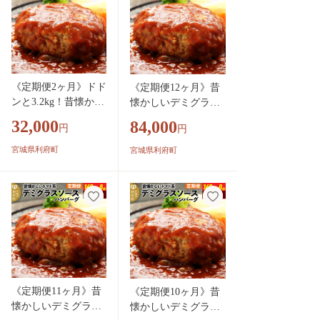
菜 個包装 簡単 湯せ
菜 個包装 簡単 湯せ
ん 洋食 湯煎 個別包
ん 洋食 湯煎 個別包
装 小分 お弁当 便利
装 小分 お弁当 便利
お試し]
お試し]
《定期便2ヶ月》ドド
《定期便12ヶ月》昔
ンと3.2kg！昔懐かし
懐かしいデミグラス
いデミグラスソース
ソースハンバーグ (1
32,000
84,000
円
円
ハンバーグ (160g×20
60g×8個)×12回 惣菜
個)×2回 肉 洋食 簡単
おかず 肉 洋食 お試
宮城県利府町
宮城県利府町
大容量 湯煎 湯せん
し 簡単 湯煎 湯せん
個包装 [大容量 ハン
レンチン 個包装 [肉
バーグ 肉 おかず 惣
おかず 惣菜 個包装
菜 個包装 簡単 湯せ
簡単 湯せん レンチン
ん 洋食 湯煎 個別包
洋食 湯煎 個別包装
装 小分 お弁当 便利
小分 お弁当 便利 レ
お試し]
ンジ お試し]
《定期便11ヶ月》昔
《定期便10ヶ月》昔
懐かしいデミグラス
懐かしいデミグラス