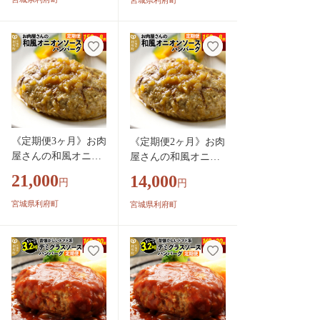
宮城県利府町
簡単 湯せん レンチ
簡単 湯せん レンチン
ン 洋食 湯煎 個別包
洋食 湯煎 個別包装
装 小分 お弁当 便利
小分 お弁当 便利 レ
レンジ お試し]
ンジ お試し]
《定期便3ヶ月》お肉
《定期便2ヶ月》お肉
屋さんの和風オニオ
屋さんの和風オニオ
ンソースハンバーグ
ンソースハンバーグ
21,000
14,000
円
円
(150g×8個)×3回 [肉
(150g×8個)×2回 [肉
おかず 惣菜 個包装
おかず 惣菜 個包装
宮城県利府町
宮城県利府町
簡単 湯せん レンチ
簡単 湯せん レンチン
ン 洋食 湯煎 個別包
洋食 湯煎 個別包装
装 小分 お弁当 便利
小分 お弁当 便利 レ
レンジ お試し]
ンジ お試し]