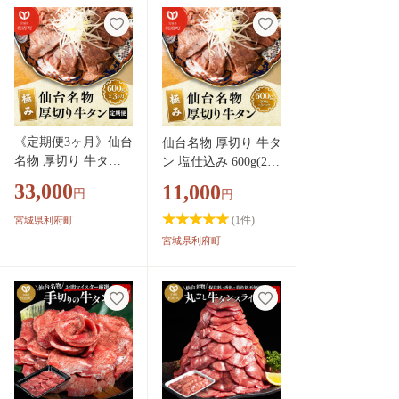
肉厚 おいしい 美味
肉厚 おいしい 美味
牛 肉 焼肉 バーベキ
牛 肉 焼肉 バーベキ
ュー BBQ 宮城県 利
ュー BBQ 宮城県 利
府町 船田食品]
府町 船田食品]
《定期便3ヶ月》仙台
仙台名物 厚切り 牛タ
名物 厚切り 牛タン
ン 塩仕込み 600g(200
塩仕込み 600g(200g×
g×3P) 牛たん スライ
33,000
11,000
円
円
3P) 牛たん スライス
ス 塩味 [牛タン タン
塩味 [牛タン タン塩
塩 希少 部位 塩ダレ
(
1
件)
宮城県利府町
希少 部位 塩ダレ タ
タレ 小分け 仙台 名
宮城県利府町
レ 小分け 仙台 名物
物 厚切 肉厚 おいし
厚切 肉厚 おいしい
い 美味 牛 肉 焼肉 バ
美味 牛 肉 焼肉 バー
ーベキュー BBQ 宮城
ベキュー BBQ 宮城
県 利府町 船田食品]
県 利府町 船田食品]