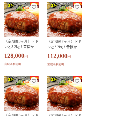
個包装 [大容量 ハン
ハンバーグ 肉 おか
バーグ 肉 おかず 惣
ず 惣菜 個包装 簡単
菜 個包装 簡単 湯せ
湯せん 洋食 湯煎 個
ん 洋食 湯煎 個別包
別包装 小分 お弁当
装 小分 お弁当 便利
便利 お試し]
お試し]
《定期便8ヶ月》ドド
《定期便7ヶ月》ドド
ンと3.2kg！昔懐かし
ンと3.2kg！昔懐かし
いデミグラスソース
いデミグラスソース
128,000
112,000
円
円
ハンバーグ (160g×20
ハンバーグ (160g×20
個)×8回 肉 洋食 簡単
個)×7回 肉 洋食 簡単
宮城県利府町
宮城県利府町
大容量 湯煎 湯せん
大容量 湯煎 湯せん
個包装 [大容量 ハン
個包装 [大容量 ハン
バーグ 肉 おかず 惣
バーグ 肉 おかず 惣
菜 個包装 簡単 湯せ
菜 個包装 簡単 湯せ
ん 洋食 湯煎 個別包
ん 洋食 湯煎 個別包
装 小分 お弁当 便利
装 小分 お弁当 便利
お試し]
お試し]
《定期便6ヶ月》ドド
《定期便5ヶ月》ドド