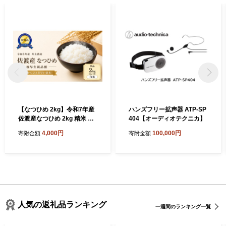
【なつひめ 2kg】令和7年産
ハンズフリー拡声器 ATP-SP
佐渡産なつひめ 2kg 精米 川
404【オーディオテクニカ】
上農産 | 新潟県産なつひめ 新
4,000円
100,000円
寄附金額
寄附金額
潟産なつひめ 新潟なつひめ
佐渡島産なつひめ 佐渡産な
つひめ お米 米 なつひめ ナツ
ヒメ 白米 精米 おこめ コメ 2
キロ 小分け にいがた さど 新
潟県 佐渡市
人気の返礼品ランキング
一週間のランキング一覧