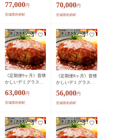
ソースハンバーグ (1
ソースハンバーグ (1
77,000
70,000
円
円
60g×8個)×11回 惣菜
60g×8個)×10回 惣菜
おかず 肉 洋食 お試
おかず 肉 洋食 お試
宮城県利府町
宮城県利府町
し 簡単 湯煎 湯せん
し 簡単 湯煎 湯せん
レンチン 個包装 [肉
レンチン 個包装 [肉
おかず 惣菜 個包装
おかず 惣菜 個包装
簡単 湯せん レンチ
簡単 湯せん レンチン
ン 洋食 湯煎 個別包
洋食 湯煎 個別包装
装 小分 お弁当 便利
小分 お弁当 便利 レ
レンジ お試し]
ンジ お試し]
《定期便9ヶ月》昔懐
《定期便8ヶ月》昔懐
かしいデミグラスソ
かしいデミグラスソ
ースハンバーグ (160
ースハンバーグ (160
63,000
56,000
円
円
g×8個)×9回 惣菜 お
g×8個)×8回 惣菜 おか
かず 肉 洋食 お試し
ず 肉 洋食 お試し 簡
宮城県利府町
宮城県利府町
簡単 湯煎 湯せん レ
単 湯煎 湯せん レン
ンチン 個包装 [肉 お
チン 個包装 [肉 おか
かず 惣菜 個包装 簡
ず 惣菜 個包装 簡単
単 湯せん レンチン
湯せん レンチン 洋食
洋食 湯煎 個別包装
湯煎 個別包装 小分