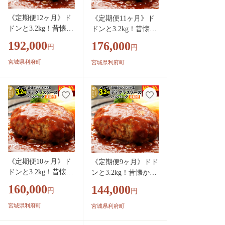
《定期便12ヶ月》ド
《定期便11ヶ月》ド
ドンと3.2kg！昔懐か
ドンと3.2kg！昔懐か
しいデミグラスソー
しいデミグラスソー
192,000
176,000
円
円
スハンバーグ (160g×
スハンバーグ (160g×
20個)×12回 肉 洋食
20個)×11回 肉 洋食
宮城県利府町
宮城県利府町
簡単 大容量 湯煎 湯
簡単 大容量 湯煎 湯
せん 個包装 [大容量
せん 個包装 [大容量
ハンバーグ 肉 おか
ハンバーグ 肉 おかず
ず 惣菜 個包装 簡単
惣菜 個包装 簡単 湯
湯せん 洋食 湯煎 個
せん 洋食 湯煎 個別
別包装 小分 お弁当
包装 小分 お弁当 便
便利 お試し]
利 お試し]
《定期便10ヶ月》ド
《定期便9ヶ月》ドド
ドンと3.2kg！昔懐か
ンと3.2kg！昔懐かし
しいデミグラスソー
いデミグラスソース
160,000
144,000
円
円
スハンバーグ (160g×
ハンバーグ (160g×20
20個)×10回 肉 洋食
個)×9回 肉 洋食 簡単
宮城県利府町
宮城県利府町
簡単 大容量 湯煎 湯
大容量 湯煎 湯せん
せん 個包装 [大容量