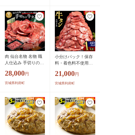
ンバーグ 肉 おかず
惣菜 個包装 簡単 湯
せん 洋食 湯煎 個別
包装 小分 お弁当 便
利 お試し]
肉 仙台名物 名物 職
小分けパック！保存
人仕込み 手切りの
料・着色料不使用！
牛タン 約800g(塩コ
仙台名物 丸ごと牛タ
28,000
21,000
円
円
ショウ味)〈調味料以
ン スライス 1kg（200
外無添加〉 牛たん
g×5パック）塩コショ
宮城県利府町
宮城県利府町
スライス 塩仕込み
ウ味 [牛タン タン塩
肉 仙台]