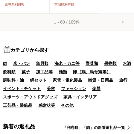
おかず 惣菜 個包装
塩仕込み
宮城県利府町
宮城県利府町
簡単 湯せん レンチ
ン 洋食 湯煎 個別包
装 小分 お弁当 便利
1 - 60 / 109件
レンジ お試し]
カテゴリから探す
肉
米・パン
魚貝類
海老・カニ等
野菜類
果物類
お酒
飲料類
菓子
加工品等
麺類
卵（鶏、烏骨鶏等）
調味料・油
鍋セット
家電・電化製品
雑貨・日用品
旅行
イベント・チケット
美容
ファッション
楽器
スポーツ・アウトドアグッズ
家具・インテリア
工芸品・装飾品
感謝状等
その他
新着の返礼品
「利府町」「肉」の新着返礼品一覧