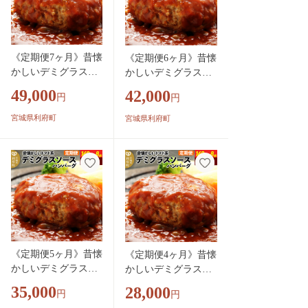
小分 お弁当 便利 レ
お弁当 便利 レンジ
ンジ お試し]
お試し]
《定期便7ヶ月》昔懐
《定期便6ヶ月》昔懐
かしいデミグラスソ
かしいデミグラスソ
ースハンバーグ (160
ースハンバーグ (160
49,000
42,000
円
円
g×8個)×7回 惣菜 お
g×8個)×6回 惣菜 おか
かず 肉 洋食 お試し
ず 肉 洋食 お試し 簡
宮城県利府町
宮城県利府町
簡単 湯煎 湯せん レ
単 湯煎 湯せん レン
ンチン 個包装 [肉 お
チン 個包装 [肉 おか
かず 惣菜 個包装 簡
ず 惣菜 個包装 簡単
単 湯せん レンチン
湯せん レンチン 洋食
洋食 湯煎 個別包装
湯煎 個別包装 小分
小分 お弁当 便利 レ
お弁当 便利 レンジ
ンジ お試し]
お試し]
《定期便5ヶ月》昔懐
《定期便4ヶ月》昔懐
かしいデミグラスソ
かしいデミグラスソ
ースハンバーグ (160
ースハンバーグ (160
35,000
28,000
円
円
g×8個)×5回 惣菜 お
g×8個)×4回 惣菜 おか