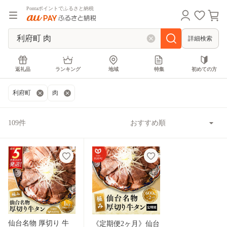
Pontaポイントでふるさと納税
詳細検索
返礼品
ランキング
地域
特集
初めての方
利府町
肉
109件
仙台名物 厚切り 牛
《定期便2ヶ月》仙台