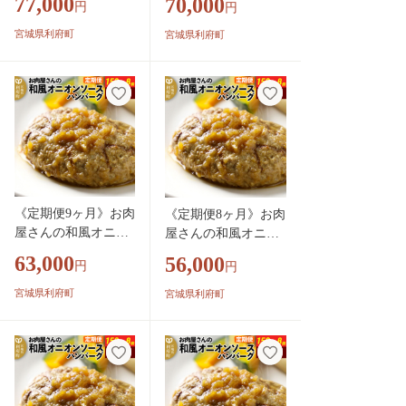
77,000
70,000
円
円
グ (150g×8個)×11回
グ (150g×8個)×10回
[肉 おかず 惣菜 個包
[肉 おかず 惣菜 個包
宮城県利府町
宮城県利府町
装 簡単 湯せん レン
装 簡単 湯せん レン
チン 洋食 湯煎 個別
チン 洋食 湯煎 個別
包装 小分 お弁当 便
包装 小分 お弁当 便
利 レンジ お試し]
利 レンジ お試し]
《定期便9ヶ月》お肉
《定期便8ヶ月》お肉
屋さんの和風オニオ
屋さんの和風オニオ
ンソースハンバーグ
ンソースハンバーグ
63,000
56,000
円
円
(150g×8個)×9回 [肉
(150g×8個)×8回 [肉
おかず 惣菜 個包装
おかず 惣菜 個包装
宮城県利府町
宮城県利府町
簡単 湯せん レンチ
簡単 湯せん レンチン
ン 洋食 湯煎 個別包
洋食 湯煎 個別包装
装 小分 お弁当 便利
小分 お弁当 便利 レ
レンジ お試し]
ンジ お試し]