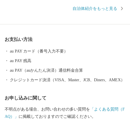
沼の心臓部である気仙沼市魚市場は，世界の海で漁獲されたマグ
自治体紹介をもっと見る
ロ類のほか，三陸沖で漁獲され，水揚げ量日本一を誇る生鮮カツ
オ，気仙沼の代名詞「フカヒレ」の原料となるサメ類，沿岸域で
養殖された牡蠣，ワカメ，ホヤ，ホタテなど多くの海産物が所狭
しと並ぶ光景は圧巻。 魚市場のほかにも，自然景観を活かした唐
お支払い方法
桑半島や岩井崎，内陸部の牧場，平泉の黄金文化を支えたとも伝
わる金山跡など、多くの観光スポットも魅力です。 また，鮮度抜
au PAY カード（番号入力不要）
群の魚介類やフカヒレを使った料理はもちろん，Ｂ級グルメとし
au PAY 残高
て人気沸騰中の気仙沼ホルモンや地元特産の野菜など，美食の街
としての一面も持っています。 東日本大震災により大きな被害を
au PAY（auかんたん決済）通信料金合算
受けましたが復興に向けて歩みを進める気仙沼市を応援してくだ
クレジットカード決済（VISA、Master、JCB、Diners、AMEX）
さい！！
お申し込みに関して
不明点がある場合、お問い合わせの多い質問を
「よくある質問（F
AQ）」
に掲載しておりますのでご確認ください。