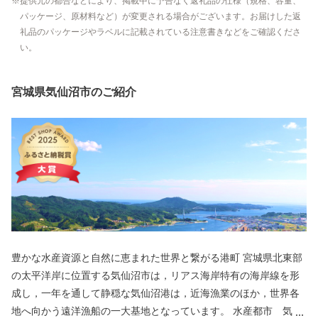
提供元の都合などにより、掲載中に予告なく返礼品の仕様（規格、容量、
パッケージ、原材料など）が変更される場合がございます。お届けした返
礼品のパッケージやラベルに記載されている注意書きなどをご確認くださ
い。
宮城県気仙沼市のご紹介
豊かな水産資源と自然に恵まれた世界と繋がる港町 宮城県北東部
の太平洋岸に位置する気仙沼市は，リアス海岸特有の海岸線を形
成し，一年を通して静穏な気仙沼港は，近海漁業のほか，世界各
地へ向かう遠洋漁船の一大基地となっています。 水産都市 気仙