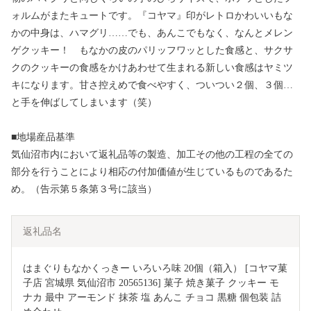
ォルムがまたキュートです。『コヤマ』印がレトロかわいいもな
かの中身は、ハマグリ……でも、あんこでもなく、なんとメレン
ゲクッキー！ もなかの皮のパリッフワッとした食感と、サクサ
クのクッキーの食感をかけあわせて生まれる新しい食感はヤミツ
キになります。甘さ控えめで食べやすく、ついつい２個、３個…
と手を伸ばしてしまいます（笑）
■地場産品基準
気仙沼市内において返礼品等の製造、加工その他の工程の全ての
部分を行うことにより相応の付加価値が生じているものであるた
め。（告示第５条第３号に該当）
返礼品名
はまぐりもなかくっきー いろいろ味 20個（箱入） [コヤマ菓
子店 宮城県 気仙沼市 20565136] 菓子 焼き菓子 クッキー モ
ナカ 最中 アーモンド 抹茶 塩 あんこ チョコ 黒糖 個包装 詰