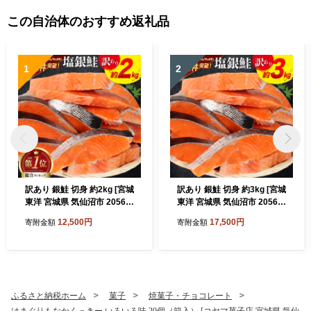
この自治体のおすすめ返礼品
1
2
訳あり 銀鮭 切身 約2kg [宮城
訳あり 銀鮭 切身 約3kg [宮城
東洋 宮城県 気仙沼市 20564
東洋 宮城県 気仙沼市 20564
991] 鮭 魚介類 海鮮 訳アリ
992] 鮭 魚介類 海鮮 訳アリ
12,500円
17,500円
寄附金額
寄附金額
規格外 不揃い さけ サケ 鮭切
規格外 不揃い さけ サケ 鮭切
身 シャケ 切り身 冷凍 家庭用
身 シャケ 切り身 冷凍 家庭用
おかず 弁当 支援 サーモン 銀
おかず 弁当 支援 サーモン 銀
鮭切り身 魚 わけあり
鮭切り身 魚 わけあり
ふるさと納税ホーム
菓子
焼菓子・チョコレート