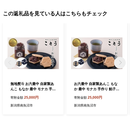
この返礼品を見ている人はこちらもチェック
無地熨斗 お六最中 自家製あ
お六最中 自家製あんこ もな
んこ もなか 最中 モナカ 手作
か 最中 モナカ 手作り 餡子
り 餡子 最中皮 和菓子 お菓子
最中皮 和菓子 お菓子 菓子 焼
25,000円
25,000円
寄附金額
寄附金額
菓子 焼き菓子 セット 菓子詰
き菓子 セット 菓子詰合せ 詰
合せ 詰め合わせ 手土産 スイ
め合わせ 手土産 スイーツ 贈
新潟県南魚沼市
新潟県南魚沼市
ーツ 贈り物 ギフト おかしと
り物 ギフト おかしとおやき
おやき ことう 新潟県 南魚沼
ことう 新潟県 南魚沼市
市