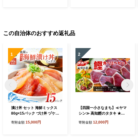
お取り寄せスイーツ チーズ
ケーキ 個包装 冷凍
この自治体のおすすめ返礼品
1
2
漬け丼 セット 海鮮ミックス
【四国一小さなまち】≪ヤマ
80g×15パック づけ丼 ヅケ丼
シン≫ 高知鰹のタタキ ★訳
海鮮丼 海鮮丼の具 漬け丼の
あり★ ２ｋｇ 食べ比べセ
15,000円
12,000円
寄附金額
寄附金額
素 訳あり 規格外 マグロ 鮪
ット（タレ・おろし生姜・柚
まぐろ ブリ 鰤 ぶり カンパチ
塩付き）
かんぱち タイ 鯛 たい 真鯛