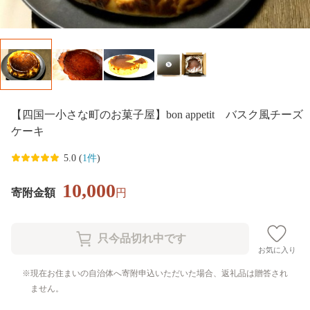
【四国一小さな町のお菓子屋】bon appetit バスク風チーズ
ケーキ
5.0 (
1件
)
10,000
寄附金額
円
お気に入り
現在お住まいの自治体へ寄附申込いただいた場合、返礼品は贈答され
ません。