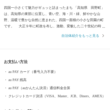
四国一小さくて魅力がギュッと詰まったまち 「高知県 田野町」
は、高知県の東部に位置し、青い空、海・川・緑、鮮やかな山
野、温暖で豊かな自然に恵まれた、四国一面積の小さな田園の町
です。 大正９年に町政を布し、激動、変貌した二十世紀の時代
を町民の英知とたゆみない勤勉な努力と郷土愛のもとに、人情豊
自治体紹介をもっと見る
かな明るい活力ある今日の町勢を築いてり、2020年に町制100周年
を迎えます。 山・川・海の豊かな自然に囲まれた環境と、総面
積６．５３㎢のコンパクトなまちの特性を生かし、皆が安心・安
全に暮らし、いきいきと仕事ができる生活環境を整備し、誰もが
お支払い方法
「訪れてみたい」、「住んでみたい」、「住み続けたい」と思え
るような日本一魅力のあるまち、生涯を通じて幸せを感じてもら
au PAY カード（番号入力不要）
える町を目指し、誠心誠意取り組んでまいります。
au PAY 残高
au PAY（auかんたん決済）通信料金合算
クレジットカード決済（VISA、Master、JCB、Diners、AMEX）