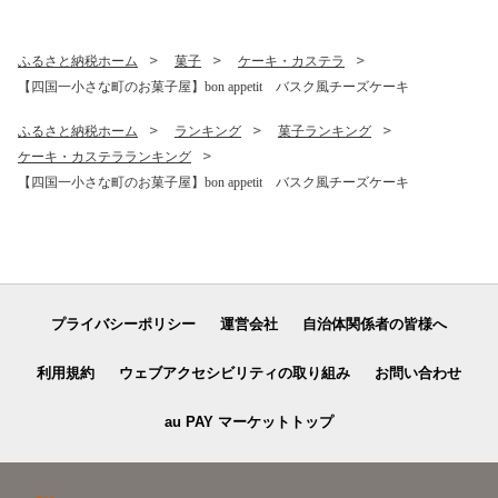
ハマチ はまち イカ いか サー
モン どんぶり おかず 惣菜 海
鮮 魚介類 新鮮 個包装 小分け
ふるさと納税ホーム
菓子
ケーキ・カステラ
真空パック 海鮮丼セット 刺
【四国一小さな町のお菓子屋】bon appetit バスク風チーズケーキ
身 おすすめ 人気 ランキング
ふるさと納税 ふるさとチョ
ふるさと納税ホーム
ランキング
菓子ランキング
イス 15000円
ケーキ・カステラランキング
【四国一小さな町のお菓子屋】bon appetit バスク風チーズケーキ
プライバシーポリシー
運営会社
自治体関係者の皆様へ
利用規約
ウェブアクセシビリティの取り組み
お問い合わせ
au PAY マーケットトップ