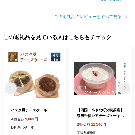
この返礼品のレビューをすべて見る
この返礼品を見ている人はこちらもチェック
バスク風チーズケーキ
【四国一小さな町の喫茶店】
茶房千福レアチーズケーキ
9,000円
寄附金額
（冷凍） レアチーズケーキ
11,500円
寄附金額
ケーキ 取り寄せ スイーツ 食
秋田県北秋田市
べきりサイズ カップケーキ
高知県田野町