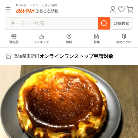
Pontaポイントでふるさと納税
詳細検索
返礼品
ランキング
地域
特集
初めての方
オンラインワンストップ申請対象
高知県田野町