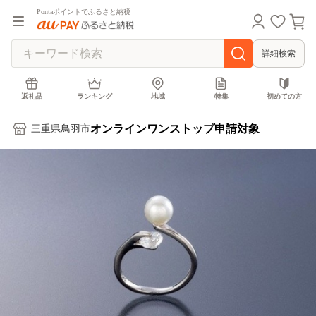
Pontaポイントでふるさと納税
詳細検索
返礼品
ランキング
地域
特集
初めての方
オンラインワンストップ申請対象
三重県鳥羽市