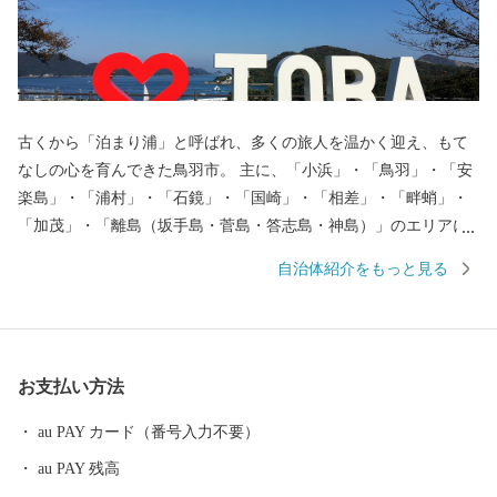
古くから「泊まり浦」と呼ばれ、多くの旅人を温かく迎え、もて
なしの心を育んできた鳥羽市。 主に、「小浜」・「鳥羽」・「安
楽島」・「浦村」・「石鏡」・「国崎」・「相差」・「畔蛸」・
「加茂」・「離島（坂手島・菅島・答志島・神島）」のエリアに
分かれ、それぞれに特徴を持っており、美しい海、その恩恵に彩
自治体紹介をもっと見る
られる海の幸、独自の自然や文化を残し、今なお受け継がれる海
女漁の文化。この地が培ってきた魅力は、数え切れないほどあり
ます。 また、鳥羽には多くの歴史・文化が遺されています。日本
一の海女のまち、鳥羽城跡地をはじめ、真珠王「御木本幸吉」が
お支払い方法
世界で初めて真珠の養殖に成功した地でもあります。鳥羽市はそ
の全域が伊勢志摩国立公園に位置し、豊かな自然景観や温暖な気
au PAY カード（番号入力不要）
候に恵まれており、市内には、数々のレジャー施設や宿泊施設が
au PAY 残高
立ち並び、温泉、グルメなど、旅の目的に応じて、様々な鳥羽の