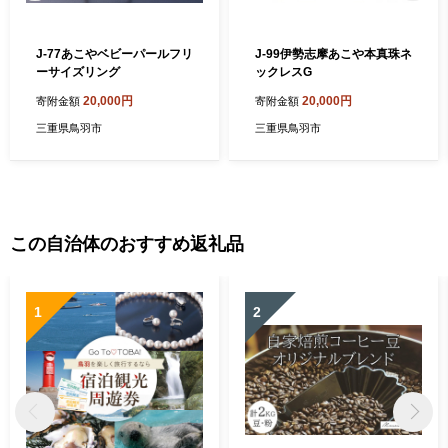
J-77あこやベビーパールフリ
J-99伊勢志摩あこや本真珠ネ
ーサイズリング
ックレスG
20,000円
20,000円
寄附金額
寄附金額
三重県鳥羽市
三重県鳥羽市
この自治体のおすすめ返礼品
1
2