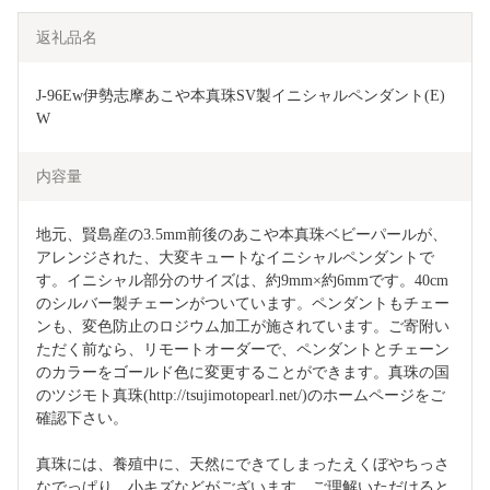
返礼品名
J-96Ew伊勢志摩あこや本真珠SV製イニシャルペンダント(E)
W
内容量
地元、賢島産の3.5mm前後のあこや本真珠ベビーパールが、
アレンジされた、大変キュートなイニシャルペンダントで
す。イニシャル部分のサイズは、約9mm×約6mmです。40cm
のシルバー製チェーンがついています。ペンダントもチェー
ンも、変色防止のロジウム加工が施されています。ご寄附い
ただく前なら、リモートオーダーで、ペンダントとチェーン
のカラーをゴールド色に変更することができます。真珠の国
のツジモト真珠(http://tsujimotopearl.net/)のホームページをご
確認下さい。
真珠には、養殖中に、天然にできてしまったえくぼやちっさ
なでっぱり、小キズなどがございます。ご理解いただけると