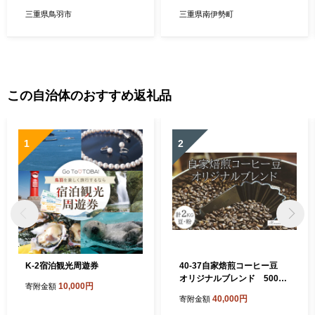
ル カジュアル プレゼント ギ
三重県鳥羽市
三重県南伊勢町
フト 贈り物 贈答品 お祝い 誕
生日 記念日 冠婚葬祭 慶事 弔
事 結婚式 卒業式 入学式 国産
三重県 伊勢 志摩 南伊勢町 /
パールシルバーペンダント7.
0mm
この自治体のおすすめ返礼品
1
2
K-2宿泊観光周遊券
40-37自家焙煎コーヒー豆
オリジナルブレンド 500g×
10,000円
寄附金額
4
40,000円
寄附金額