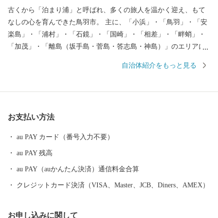
古くから「泊まり浦」と呼ばれ、多くの旅人を温かく迎え、もて
なしの心を育んできた鳥羽市。 主に、「小浜」・「鳥羽」・「安
楽島」・「浦村」・「石鏡」・「国崎」・「相差」・「畔蛸」・
「加茂」・「離島（坂手島・菅島・答志島・神島）」のエリアに
分かれ、それぞれに特徴を持っており、美しい海、その恩恵に彩
自治体紹介をもっと見る
られる海の幸、独自の自然や文化を残し、今なお受け継がれる海
女漁の文化。この地が培ってきた魅力は、数え切れないほどあり
ます。 また、鳥羽には多くの歴史・文化が遺されています。日本
一の海女のまち、鳥羽城跡地をはじめ、真珠王「御木本幸吉」が
お支払い方法
世界で初めて真珠の養殖に成功した地でもあります。鳥羽市はそ
の全域が伊勢志摩国立公園に位置し、豊かな自然景観や温暖な気
au PAY カード（番号入力不要）
候に恵まれており、市内には、数々のレジャー施設や宿泊施設が
au PAY 残高
立ち並び、温泉、グルメなど、旅の目的に応じて、様々な鳥羽の
楽しみ方が見つかるはずです。
au PAY（auかんたん決済）通信料金合算
クレジットカード決済（VISA、Master、JCB、Diners、AMEX）
お申し込みに関して