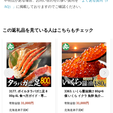
不明点がある場合、お問い合わせの多い質問を
「よくある質問（F
AQ）」
に掲載しておりますのでご確認ください。
この返礼品を見ている人はこちらもチェック
3177. ボイルタラバガニ足 8
3363. いくら醤油漬け 80g×6
00g 4L 食べ方ガイド・専用
個 いくら イクラ 魚卵 魚介
ハサミ付 カニ かに 蟹 送料無
海鮮 送料無料 北海道 弟子屈
31,000円
31,000円
寄附金額
寄附金額
料 北海道 弟子屈町
町
北海道弟子屈町
北海道弟子屈町