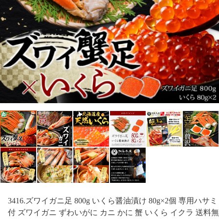
3416.ズワイガニ足 800g いくら醤油漬け 80g×2個 専用ハサミ
付 ズワイガニ ずわいがに カニ かに 蟹 いくら イクラ 送料無