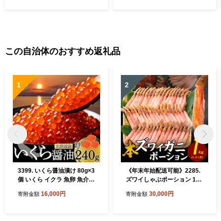
この自治体のおすすめ返礼品
1
2
3399. いくら醤油漬け 80g×3
《年末年始配送可能》2285.
個 いくら イクラ 魚卵 魚介
ズワイしゃぶポーション 1kg
海鮮 送料無料 北海道 弟子屈
約4-6人前 生食 生食可 食べ
16,000円
30,000円
寄附金額
寄附金額
町
方ガイド付 カニ かに 蟹 海鮮
送料無料 北海道 弟子屈町
指定日配送