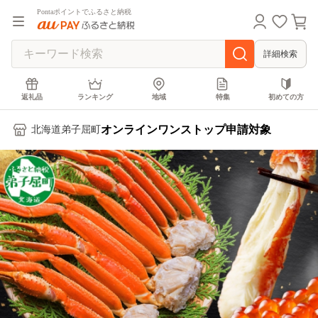
Pontaポイントでふるさと納税
詳細検索
返礼品
ランキング
地域
特集
初めての方
オンラインワンストップ申請対象
北海道弟子屈町