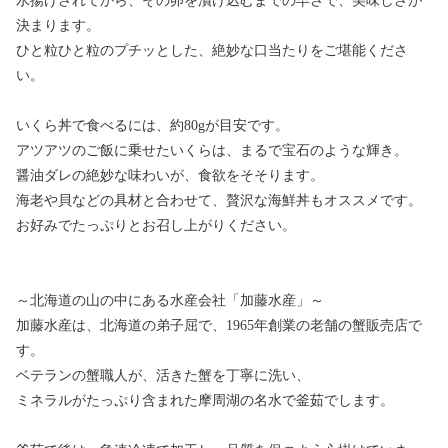
水揚げされてから、その卵を漬け込むまでの早さで、美味しさが
決まります。
ひと粒ひと粒のプチッとした、絶妙な口当たりをご堪能くださ
い。
いくら丼で食べるには、約80gが目安です。
アツアツのご飯に乗せたいくらは、まるで宝石のような輝き。
醤油ダレの絶妙な味わいが、食欲をそそります。
海老や貝などの具材と合わせて、贅沢な海鮮丼もオススメです。
お好みでたっぷりとお召し上がりください。
～北海道の山の中にある水産会社「加藤水産」～
加藤水産は、北海道の弟子屈で、1965年創業の老舗の蟹販売店で
す。
ベテランの蟹職人が、活きた蟹を丁寧に洗い、
ミネラルがたっぷり含まれた摩周湖の名水で釜茹でします。