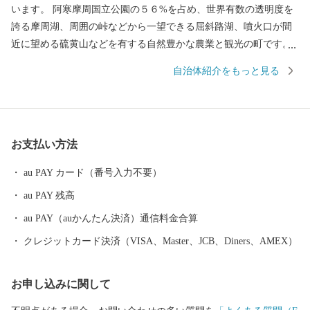
います。 阿寒摩周国立公園の５６%を占め、世界有数の透明度を
誇る摩周湖、周囲の峠などから一望できる屈斜路湖、噴火口が間
近に望める硫黄山などを有する自然豊かな農業と観光の町です。
また、温泉も非常に豊富で、川湯温泉は「源泉100%かけ流し宣
自治体紹介をもっと見る
言」をしており、良質な温泉が楽しめます。
お支払い方法
au PAY カード（番号入力不要）
au PAY 残高
au PAY（auかんたん決済）通信料金合算
クレジットカード決済（VISA、Master、JCB、Diners、AMEX）
お申し込みに関して