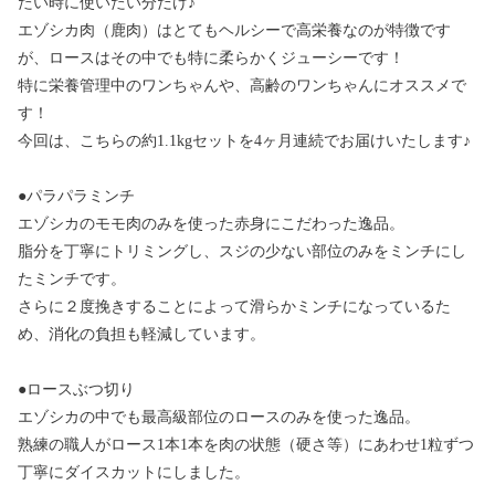
たい時に使いたい分だけ♪
エゾシカ肉（鹿肉）はとてもヘルシーで高栄養なのが特徴です
が、ロースはその中でも特に柔らかくジューシーです！
特に栄養管理中のワンちゃんや、高齢のワンちゃんにオススメで
す！
今回は、こちらの約1.1kgセットを4ヶ月連続でお届けいたします♪
●パラパラミンチ
エゾシカのモモ肉のみを使った赤身にこだわった逸品。
脂分を丁寧にトリミングし、スジの少ない部位のみをミンチにし
たミンチです。
さらに２度挽きすることによって滑らかミンチになっているた
め、消化の負担も軽減しています。
●ロースぶつ切り
エゾシカの中でも最高級部位のロースのみを使った逸品。
熟練の職人がロース1本1本を肉の状態（硬さ等）にあわせ1粒ずつ
丁寧にダイスカットにしました。