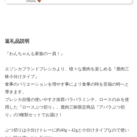
返礼品説明
『わんちゃんも家族の一員！』
エゾシカブランドプレシカより、様々な鹿肉を楽しめる『鹿肉三
昧小分けタイプ』
食事のバリエーションを増やす事によリ食事の時を至福の時へと
導きます。
プレシカ自慢の使いやすさ抜群パラパラミンチ、ロースのみを使
用した『ロースぶつ切り』、鹿肉三昧限定商品『アバラぶつ切
り』の3種類セットでお届け！
ぶつ切りは小分けトレーに約40g～42gと小分けタイプなので使い