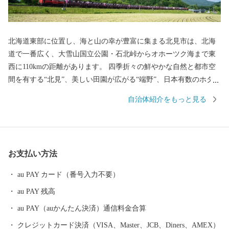
北海道東部に位置し、海と山の幸が豊富に集まる北見市は、北海
道で一番広く、大雪山国立公園・石北峠からオホーツク海まで東
西に110kmの距離があります。 四季折々の鮮やかな自然と都市空
間を有する“北見”、美しい田園が広がる“端野”、日本有数のホタテ
の産地として知られる"常呂"、北海道屈指の温泉郷・おんねゆ温
自治体紹介をもっと見る
泉がある“留辺蘂” の、それぞれ魅力にあふれた4つの地域が一つに
なったまちです。 ＜一時所得について＞ ふるさと納税により受け
取った返礼品の経済的利益は一時所得に該当します。 確定申告が
必要となる場合がありますので、ご注意ください。 詳細は最寄り
お支払い方法
の税務署にお問い合わせください。
au PAY カード（番号入力不要）
au PAY 残高
au PAY（auかんたん決済）通信料金合算
クレジットカード決済（VISA、Master、JCB、Diners、AMEX）