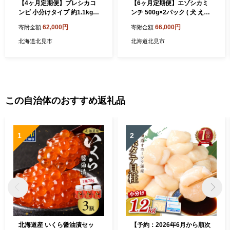
【4ヶ月定期便】プレシカコ
【6ヶ月定期便】エゾシカミ
ンビ 小分けタイプ 約1.1kg
ンチ 500g×2パック ( 犬 えさ
ペット用鹿肉ドッグフード (
餌 犬の餌 ペットフード 鹿 エ
62,000円
66,000円
寄附金額
寄附金額
肉 ペットフード 愛犬 ミンチ
ゾシカ肉 鹿肉 健康 定期便 ミ
ロース 定期便 )【999-022
ンチ )【999-0226】
北海道北見市
北海道北見市
8】
この自治体のおすすめ返礼品
1
2
北海道産 いくら醤油漬セッ
【予約：2026年6月から順次