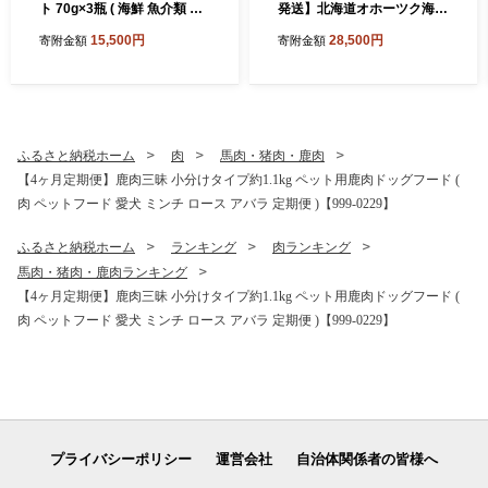
ト 70g×3瓶 ( 海鮮 魚介類 魚
発送】北海道オホーツク海産
卵 鮭卵 いくら イクラ 醤油
ホタテ貝柱 1.2kg 生食用 ( 海
15,500円
28,500円
寄附金額
寄附金額
醤油漬け 海鮮丼 小分け 瓶詰
鮮 魚介 魚介類 貝 ほたて 刺
め 北海道 贈答 ギフト プレゼ
身 貝柱 海鮮丼 贈答 ギフト
ント 贈り物 お中元 御中元 )
小分け 帆立貝柱 人気 ふるさ
【035-0024】
と納税 ホタテ )【037-002
1】
ふるさと納税ホーム
肉
馬肉・猪肉・鹿肉
【4ヶ月定期便】鹿肉三昧 小分けタイプ約1.1kg ペット用鹿肉ドッグフード (
肉 ペットフード 愛犬 ミンチ ロース アバラ 定期便 )【999-0229】
ふるさと納税ホーム
ランキング
肉ランキング
馬肉・猪肉・鹿肉ランキング
【4ヶ月定期便】鹿肉三昧 小分けタイプ約1.1kg ペット用鹿肉ドッグフード (
肉 ペットフード 愛犬 ミンチ ロース アバラ 定期便 )【999-0229】
プライバシーポリシー
運営会社
自治体関係者の皆様へ