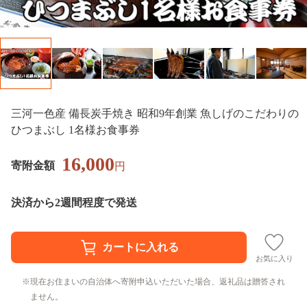
三河一色産 備長炭手焼き 昭和9年創業 魚しげのこだわりの
ひつまぶし 1名様お食事券
16,000
寄附金額
円
決済から2週間程度で発送
お気に入り
現在お住まいの自治体へ寄附申込いただいた場合、返礼品は贈答され
ません。