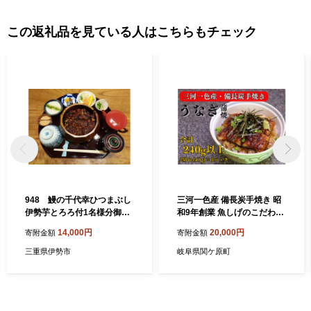
この返礼品を見ている人はこちらもチェック
948 鰻の千代幸ひつまぶし
三河一色産 備長炭手焼き 昭
伊勢芋とろろ付1名様分御食
和9年創業 魚しげのこだわり
事券 伊勢 うなぎ 伊勢神
のうなぎ 蒲焼 2切れ×6パッ
14,000円
20,000円
寄附金額
寄附金額
宮 お食事券 ランチ 伊勢
ク
芋 とろろとろろ
三重県伊勢市
岐阜県関ケ原町