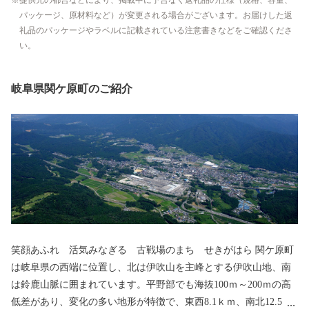
提供元の都合などにより、掲載中に予告なく返礼品の仕様（規格、容量、
パッケージ、原材料など）が変更される場合がございます。お届けした返
礼品のパッケージやラベルに記載されている注意書きなどをご確認くださ
い。
岐阜県関ケ原町のご紹介
笑顔あふれ 活気みなぎる 古戦場のまち せきがはら 関ケ原町
は岐阜県の西端に位置し、北は伊吹山を主峰とする伊吹山地、南
は鈴鹿山脈に囲まれています。平野部でも海抜100ｍ～200ｍの高
低差があり、変化の多い地形が特徴で、東西8.1ｋｍ、南北12.5ｋ