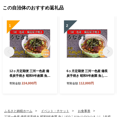
この自治体のおすすめ返礼品
1
2
12ヶ月定期便 三河一色産 備
6ヶ月定期便 三河一色産 備長
長炭手焼き 昭和9年創業 魚し
炭手焼き 昭和9年創業 魚しげ
げのこだわりのうなぎ 蒲焼 2
のこだわりのうなぎ 蒲焼 2切
224,000円
112,000円
寄附金額
寄附金額
切れ×6パック
れ×6パック
ふるさと納税ホーム
イベント・チケット
お食事券
三河一色産 備長炭手焼き 昭和9年創業 魚しげのこだわりのひつまぶし 1名様