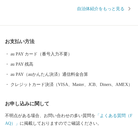
ｍの町です。中山道、北国街道、伊勢街道と、三つの街道が出合
自治体紹介をもっと見る
う東西の結節点であったこの地には、古くは日本武尊に縁の地で
あったり、壬申の乱の舞台となるなど、日本史に登場する重要人
物たちの物語が多く残されています。壬申の乱の後に置かれた不
破関を境に、 「関東」「関西」の呼称が使われるようになったと
お支払い方法
も言われ、関ケ原には、言葉や食など様々な分野で東西文化が混
在する姿が見られます。 なかでも、当時の主だった戦国武将が相
au PAY カード（番号入力不要）
まみえた「関ケ原合戦」は、一人ひとりの武将の心の葛藤に得も
au PAY 残高
言われぬ物語があります。関ケ原はまさに「戦国（終焉）の聖
地」といえるでしょう。魅力あふれる関ケ原町の観光情報の発信
au PAY（auかんたん決済）通信料金合算
拠点としてJR関ケ原駅前に開館した「関ケ原駅前観光交流館（愛
クレジットカード決済（VISA、Master、JCB、Diners、AMEX）
称：いざ！関ケ原）」では、 おみやげショップや観光案内所があ
り、古戦場巡りの拠点としてご利用いただけます。
お申し込みに関して
不明点がある場合、お問い合わせの多い質問を
「よくある質問（F
AQ）」
に掲載しておりますのでご確認ください。