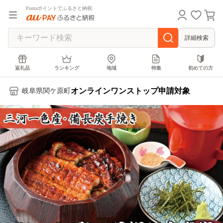
Pontaポイントでふるさと納税
詳細検索
返礼品
ランキング
地域
特集
初めての方
オンラインワンストップ申請対象
岐阜県関ケ原町