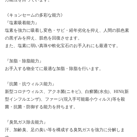
《キョンセームの多彩な能力》
『塩素吸着能力』
塩素を強力に吸着し変色・サビ・経年劣化を抑え、人間の肌色素
の黒ずみを抑え、肌色を回復させます。
また、塩素に弱い真珠や軟化宝石のお手入れにも最適です。
『加脂・除脂能力』
お手入する物全てに最適な加脂・除脂を行います。
『抗菌・抗ウィルス能力』
新型コロナウィルス、アクネ菌(ニキビ)、白癬菌(水虫)、HINI(新
型インフルエンザ)、ファージ(現入手可能最小ウィルス)等を殺
菌・抗菌・防御する能力を持ちます。
『臭気ガス除去能力』
汗、加齢臭、足の臭い等を構成する臭気ガスを強力に分解しま