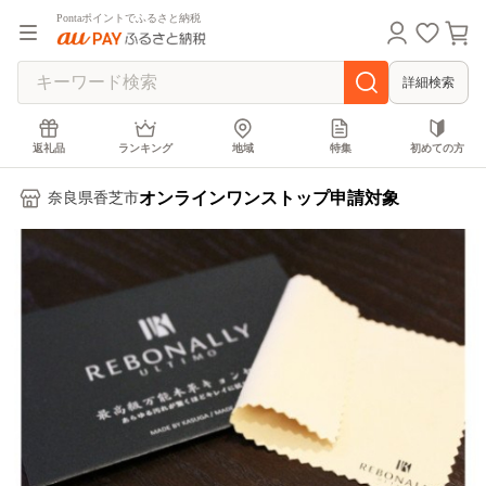
Pontaポイントでふるさと納税
詳細検索
返礼品
ランキング
地域
特集
初めての方
オンラインワンストップ申請対象
奈良県香芝市