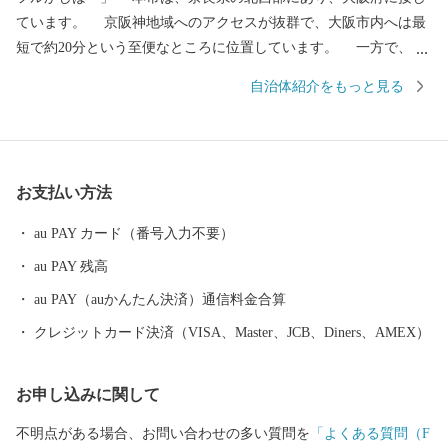
ています。 京阪神地域へのアクセスが抜群で、大阪市内へは最
短で約20分という至便なところに位置しています。 一方で、古
くは万葉集にも詠まれた二上山の裾野に広がり、自然豊かな風景
自治体紹介をもっと見る
と深い歴史が魅力でありながら、地場産業と新たな産業が共存し
ているなど、さまざまな表情をもつまちでもあります。 また、
子育て世代が多いのも特徴で、子どもの笑顔と元気がまちにあふ
れ、みんなが多彩に輝き、みんなが香芝を好きになる―そんなま
お支払い方法
ちをめざしています。
au PAY カード（番号入力不要）
au PAY 残高
au PAY（auかんたん決済）通信料金合算
クレジットカード決済（VISA、Master、JCB、Diners、AMEX）
お申し込みに関して
不明点がある場合、お問い合わせの多い質問を
「よくある質問（F