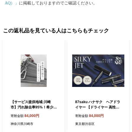
AQ）」
に掲載しておりますのでご確認ください。
この返礼品を見ている人はこちらもチェック
【サービス提供地域:川崎
87saku ハナサク ヘアドラ
市】汚れ除去率95%！希少な
イヤー 【ドライヤー 高性能
完全分解エアコンクリーニン
モーター プロ級 ヘアケア 大
84,000円
84,000円
寄附金額
寄附金額
グ※対象：スタンダードエア
風量 超速乾 温度設定 風量調
コン
整 髪質 カスタマイズ スタイ
神奈川県川崎市
東京都渋谷区
リング 軽量 コンパクト 折り