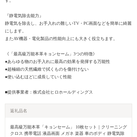
す。
『静電気除去能力』
静電気を除去し、お手入れの難しいTV・PC画面などを簡単に綺麗
にします。
またAV機器・電化製品の性能向上にも大きく役立ちます。
《「最高級万能本革キョンセーム」3つの特徴》
●あらゆる物のお手入れに最高の効果を発揮する万能性
●超極細の天然繊維で拭くものを傷付けない
●使い込むほどに成長していく性能
■提供事業者：株式会社ヒロホールディングス
返礼品名
最高級万能本革「キョンセーム」 10枚セット｜クリーニング
クロス 携帯電話 液晶画面 メガネ 楽器 車のボディ 静電気除