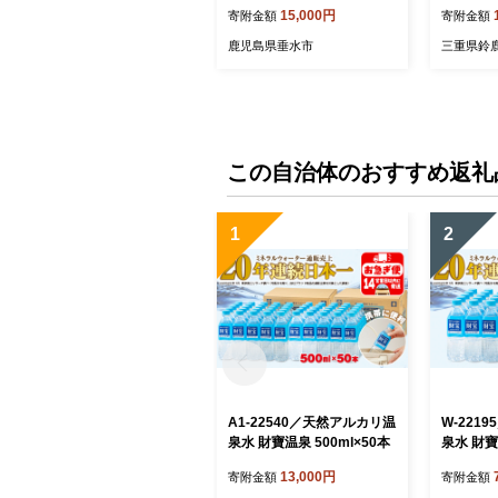
バラエテ
15,000円
寄附金額
寄附金額
鹿児島県垂水市
三重県鈴
この自治体のおすすめ返礼
1
2
A1-22540／天然アルカリ温
W-221
泉水 財寶温泉 500ml×50本
泉水 財寶
13,000円
寄附金額
寄附金額