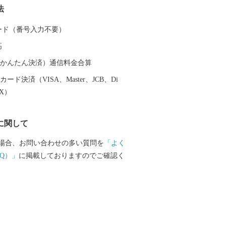
法
に地底から湧き
」は、豊富な天然ミネラルをバランスよ
 カード（番号入力不要）
料⽔として親しまれ、市内には豊富な種
高
あります。同様に焼酎も特産品として高
ており、垂れる水と書いて「垂水」と呼
（auかんたん決済）通信料金合算
く、水を源とした魅力ある食材に恵まれ
ード決済（VISA、Master、JCB、Di
EX）
覧ください。
に関して
場合、お問い合わせの多い質問を
「よく
Q）」
に掲載しておりますのでご確認く