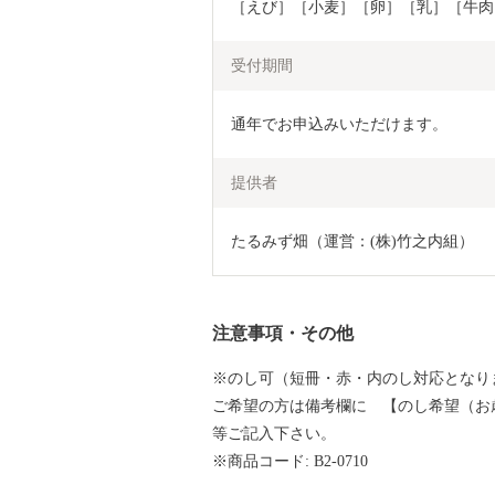
［えび］［小麦］［卵］［乳］［牛肉
受付期間
通年でお申込みいただけます。
提供者
たるみず畑（運営：(株)竹之内組）
注意事項・その他
※のし可（短冊・赤・内のし対応となり
ご希望の方は備考欄に 【のし希望（お
等ご記入下さい。
※商品コード: B2-0710