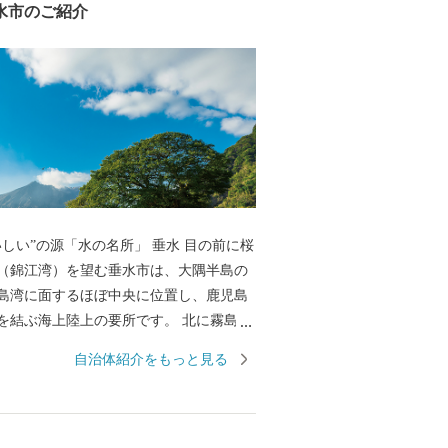
水市のご紹介
い”の源「水の名所」 垂⽔ ⽬の前に桜
（錦江湾）を望む垂水市は、⼤隅半島の
島湾に⾯するほぼ中央に位置し、⿅児島
結ぶ海上陸上の要所です。 北に霧島
、東は⾼隈連⼭を境として⿅屋市に接
自治体紹介をもっと見る
162.12平⽅キロメートルで37キロメー
岸線を有し、ブリ・カンパチ等の養殖漁
われています。 温暖な気候で、びわ・柑
実やキヌサヤエンドウ・インゲンなどの