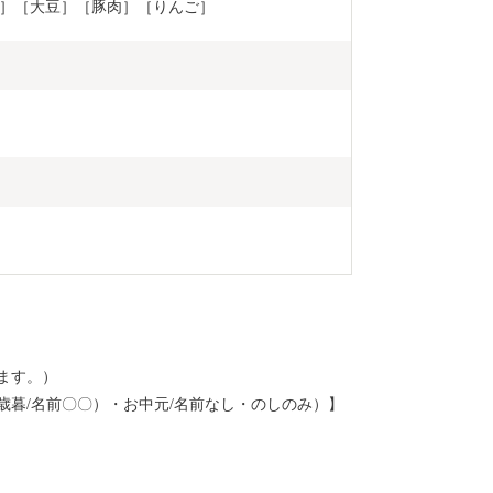
］［大豆］［豚肉］［りんご］
ます。）
歳暮/名前〇〇）・お中元/名前なし・のしのみ）】