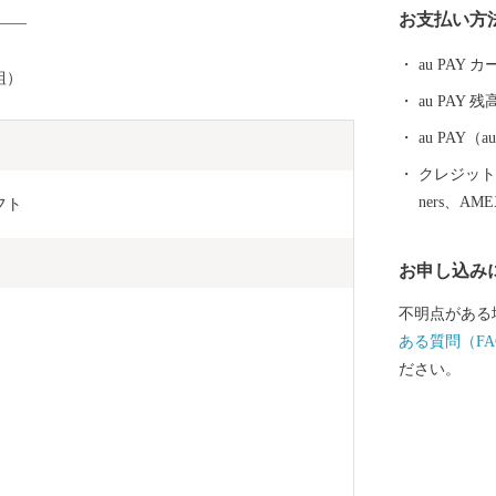
お支払い方
——
栽培も盛んです。 また、⾼隈⼭系を源
出る「温泉⽔
au PAY
組）
く含む健康飲
au PAY 残
類の温泉水が
い評価を頂い
au PAY
んで字のごと
クレジットカ
ています。 その他にも魅力ある特産品が数多く御座い
ners、AM
フト
ます。ぜひご
お申し込み
不明点がある
ある質問（FA
ださい。