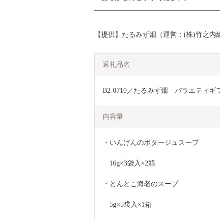
——————————————————
【提供】たるみず畑（運営：(株)竹之内
返礼品名
B2-0710／たるみず畑　バラエティギ
内容量
・いんげんのポタージュスープ
　16g×3袋入×2箱
・とんとこ海老のスープ
　5g×5袋入×1箱