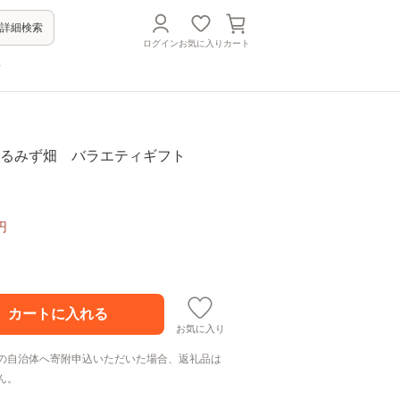
詳細検索
ログイン
お気に入り
カート
方
0／たるみず畑 バラエティギフト
円
お気に入り
の自治体へ寄附申込いただいた場合、返礼品は
ん。