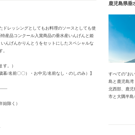
鹿児島県垂
たドレッシングとしてもお料理のソースとしても使
新特産品コンクール入賞商品の垂水産いんげんと姫
、いんげんかりんとうをセットにしたスペシャルな
す。
ます。）
歳暮/名前〇〇）・お中元/名前なし・のしのみ）】
すべての“おいし
島と⿅児島湾
——
北⻄部、⿅児
市と⼤隅半島を
年始除く）
市、⻄に桜島
し、⾯積は、約
トルに及ぶ海
。
業が盛んに⾏
橘類などの果