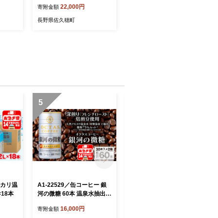
２～３人前）（NK-T501）
22,000円
寄附金額
長野県佐久穂町
5
6
ルカリ温
A1-22529／缶コーヒー 銀
A1-0871／飲む温泉水/温泉
18本
河の微糖 60本 温泉水抽出・
水99（1.9L×12本）
深煎り（フレンチロース
16,000円
15,000円
寄附金額
寄附金額
ト）焙煎豆使用