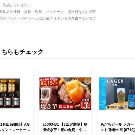
、作成しています。
返礼品の仕様（規格、容量、パッケージ、原材料など）が変
品のパッケージやラベルに記載されている注意書きなどをご
こちらもチェック
年1月出荷開始】AG
a0003-B1 【3回定期便】冷
あだちビール ラガー 
スタントコーヒー
凍焼き芋！畑の金貨・やき
ット 敬老の日 [0710]