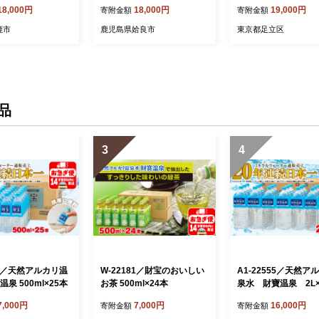
ィギフト 2種5本
いも 紅はるか(1kg×3回 計3
18,000円
18,000円
19,000円
寄附金額
寄附金額
kg)【甘いも販売所】姶良市
冷凍 さつまいも 訳あり 焼
鹿市
鹿児島県姶良市
東京都足立区
き芋 やきいも 畑の金貨 姶
良市 定期便
品
3
4
95／天然アルカリ温
W-22181／財宝のおいしい
A1-22555／天然ア
温泉 500ml×25本
お茶 500ml×24本
泉水 財寶温泉 2L×
7,000円
7,000円
16,000円
寄附金額
寄附金額