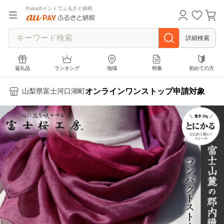
Pontaポイントでふるさと納税
詳細検索
返礼品
ランキング
地域
特集
初めての方
オンラインワンストップ申請対象
山梨県富士河口湖町