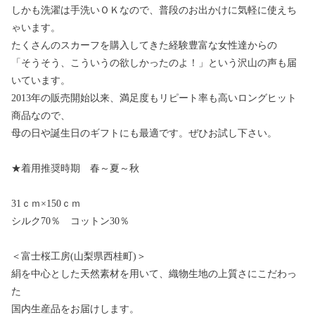
しかも洗濯は手洗いＯＫなので、普段のお出かけに気軽に使えち
ゃいます。
たくさんのスカーフを購入してきた経験豊富な女性達からの
「そうそう、こういうの欲しかったのよ！」という沢山の声も届
いています。
2013年の販売開始以来、満足度もリピート率も高いロングヒット
商品なので、
母の日や誕生日のギフトにも最適です。ぜひお試し下さい。
★着用推奨時期 春～夏～秋
31ｃｍ×150ｃｍ
シルク70％ コットン30％
＜富士桜工房(山梨県西桂町)＞
絹を中心とした天然素材を用いて、織物生地の上質さにこだわっ
た
国内生産品をお届けします。