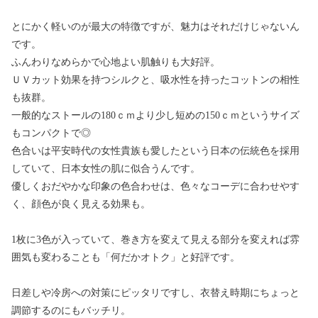
とにかく軽いのが最大の特徴ですが、魅力はそれだけじゃないん
です。
ふんわりなめらかで心地よい肌触りも大好評。
ＵＶカット効果を持つシルクと、吸水性を持ったコットンの相性
も抜群。
一般的なストールの180ｃｍより少し短めの150ｃｍというサイズ
もコンパクトで◎
色合いは平安時代の女性貴族も愛したという日本の伝統色を採用
していて、日本女性の肌に似合うんです。
優しくおだやかな印象の色合わせは、色々なコーデに合わせやす
く、顔色が良く見える効果も。
1枚に3色が入っていて、巻き方を変えて見える部分を変えれば雰
囲気も変わることも「何だかオトク」と好評です。
日差しや冷房への対策にピッタリですし、衣替え時期にちょっと
調節するのにもバッチリ。