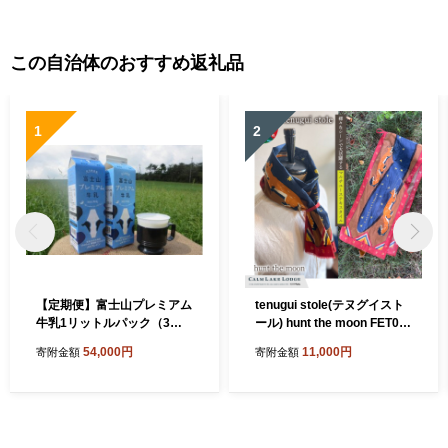
この自治体のおすすめ返礼品
1
2
【定期便】富士山プレミアム
tenugui stole(テヌグイスト
牛乳1リットルパック（3本
ール) hunt the moon FET00
セット×12回） FAT005
3-a
54,000円
11,000円
寄附金額
寄附金額