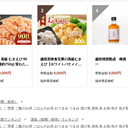
3
4
 高級 むきえび 90
越前若狭食宝庫の高級むき
越前焼壺熟成 梅酒
後約750g) 背わたな
えび【ホワイトバナメイエ
一
加工食品 魚介類
ビ冷凍】800g/約90～100尾
9,000円
8,000円
8,000円
寄附金額
寄附金額
海老
狭町
福井県若狭町
福井県若狭町
味噌・粕等）
へしこ 惣菜 ご飯のお供 ごはんのお供 おつまみ つまみ 漬け魚 漬魚 魚 お魚 魚介 魚介
貝類ランキング
漬魚（味噌・粕等）ランキング
へしこ 惣菜 ご飯のお供 ごはんのお供 おつまみ つまみ 漬け魚 漬魚 魚 お魚 魚介 魚介