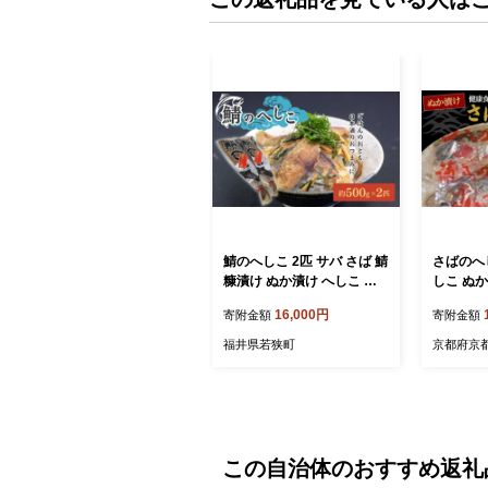
鯖のへしこ 2匹 サバ さば 鯖
さばのへし
糠漬け ぬか漬け へしこ 惣
しこ ぬか
菜 ご飯のお供 ごはんのお供
魚 おかず
16,000円
寄附金額
寄附金額
おつまみ つまみ 漬け魚 漬
蓄 食 漬
魚 魚 お魚 魚介 魚介類 福井
産 魚介 
福井県若狭町
京都府京
福井県 若狭町
まみ つま
の アンチ
料理 熟成
チョビ 
この自治体のおすすめ返礼