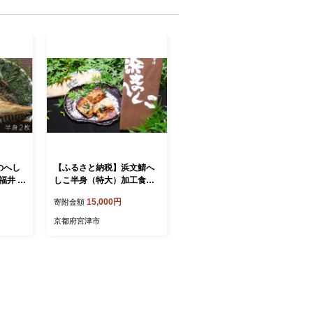
のへし
【ふるさと納税】浜文鯖へ
 福井 美
しこ半身（特大）加工食品
理 ぬか
魚貝類 魚 清魚 発酵食品 へ
15,000円
寄附金額
麹 コシ
しこ 鯖 サバ 大きめ ご飯の
 珍味
お供 ぬか漬け ぬか [№5716
京都府宮津市
1-a0
-0023]