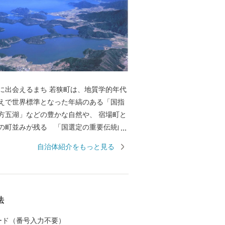
まち 若狭町は、地質学的年代
えで世界標準となった年縞のある「国指
方五湖」などの豊かな自然や、 宿場町と
の町並みが残る 「国選定の重要伝統的
地区 熊川宿」などの歴史資産を有し、
自治体紹介をもっと見る
化が薫る町です。 若狭町では、それら自
全と活用に取り組むために、若狭町に想
ださる皆様から広くご寄附（ふるさと納
これからのまちづくりに役立ててまいり
法
ふるさと納税」制度を利用して、若狭町
ださい。
 カード（番号入力不要）