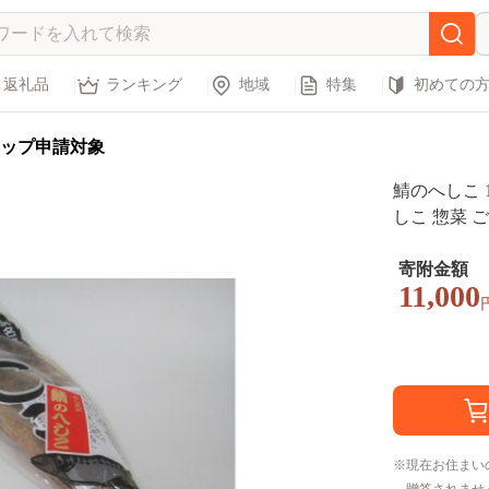
返礼品
ランキング
地域
特集
初めての
ップ申請対象
鯖のへしこ 
しこ 惣菜 
まみ 漬け魚 
県 若狭町
寄附金額
11,000
現在お住まい