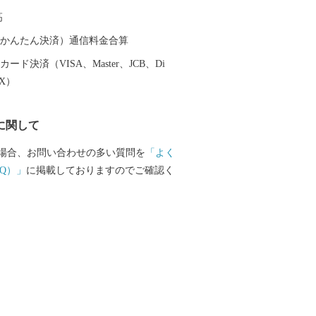
高
（auかんたん決済）通信料金合算
ード決済（VISA、Master、JCB、Di
EX）
に関して
場合、お問い合わせの多い質問を
「よく
Q）」
に掲載しておりますのでご確認く