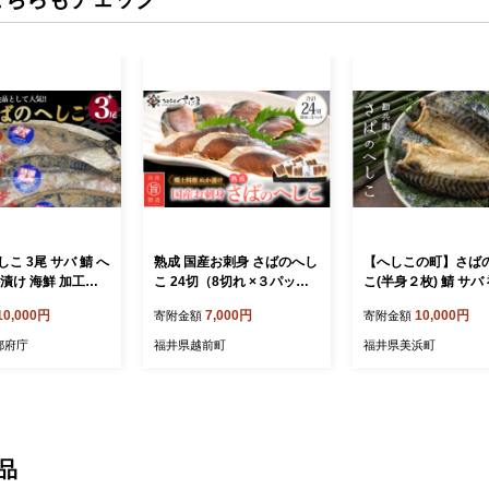
こ 3尾 サバ 鯖 へ
熟成 国産お刺身 さばのへし
【へしこの町】さば
漬け 海鮮 加工品
こ 24切（8切れ ×３パッ
こ(半身２枚) 鯖 サバ
 京都 防災 保存 備
ク）【郷土料理 伝統 名産
浜 若狭 名産 郷土料
10,000円
7,000円
10,000円
寄附金額
寄附金額
け 肉厚 山川商店 名
ぬか漬け 糠漬け ヌカ漬け
漬け 糠漬け 発酵 米
発酵 ぬか漬け おつ
ぬかづけ 発酵 海鮮 おつま
ヒカリ つまみ 酒の肴
都府庁
福井県越前町
福井県美浜町
み 酒の肴 日本海
み 酒の肴 珍味 さば サバ 鯖
伝統 早瀬浦 大吟醸[m5
ョビ パスタ 郷土
北陸 福井 保存食 ギフト ご
02]
 伊根町 伊根 アン
贈答】 [e04-a036]
保存食 糠漬け
品