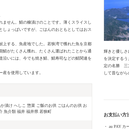
。
れません。鯖の糠漬けのことです。薄くスライスし
としょっぱいですが、ごはんのおともとしてはおス
献上する、魚産地でした。若狭湾で獲れた魚を京都
期鯖がたくさん獲れ、たくさん運ばれたことから通
輝きと優しさに出会える
道沿いには、今でも焼き鯖、鯖寿司などの鯖関連を
を決定するう
定の名勝 三
ー産を使用しています。
して昔ながら
建造物群保存
自然と歴史文
然・歴史の保
いを寄せてく
 ぬか漬け へしこ 惣菜 ご飯のお供 ごはんのお供 お
税）を募り、
介 魚介類 福井 福井県 若狭町
お支払い方
ます。ぜひ「
を応援してく
au PAY