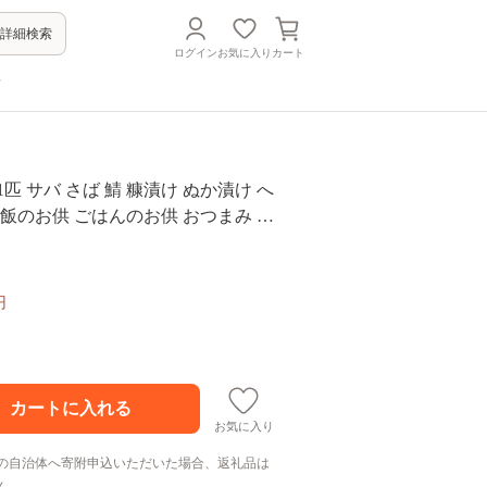
詳細検索
ログイン
お気に入り
カート
方
1匹 サバ さば 鯖 糠漬け ぬか漬け へ
ご飯のお供 ごはんのお供 おつまみ つ
漬魚 魚 お魚 魚介 魚介類 福井 福井
円
お気に入り
の自治体へ寄附申込いただいた場合、返礼品は