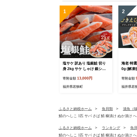
1
2
塩サケ 訳あり 塩銀鮭 切り
海老 特選
身 2kg サケ しゃけ 銀シャ
0g (解凍
ケ 規格外 おかず 惣菜 冷凍
し 冷凍 
13,000円
寄附金額
寄附金額
魚
福井県若狭町
福井県若
ふるさと納税ホーム
魚貝類
漬魚（
鯖のへしこ 1匹 サバ さば 鯖 糠漬け ぬか漬け 
ふるさと納税ホーム
ランキング
魚
鯖のへしこ 1匹 サバ さば 鯖 糠漬け ぬか漬け 