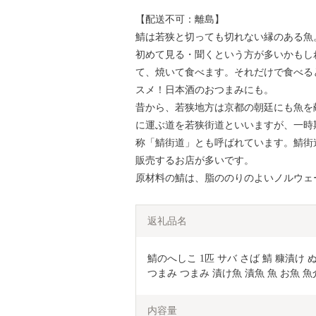
【配送不可：離島】
鯖は若狭と切っても切れない縁のある魚
初めて見る・聞くという方が多いかもし
て、焼いて食べます。それだけで食べる
スメ！日本酒のおつまみにも。
昔から、若狭地方は京都の朝廷にも魚を
に運ぶ道を若狭街道といいますが、一時
称「鯖街道」とも呼ばれています。鯖街
販売するお店が多いです。
原材料の鯖は、脂ののりのよいノルウェ
返礼品名
鯖のへしこ 1匹 サバ さば 鯖 糠漬け
つまみ つまみ 漬け魚 漬魚 魚 お魚 魚
内容量