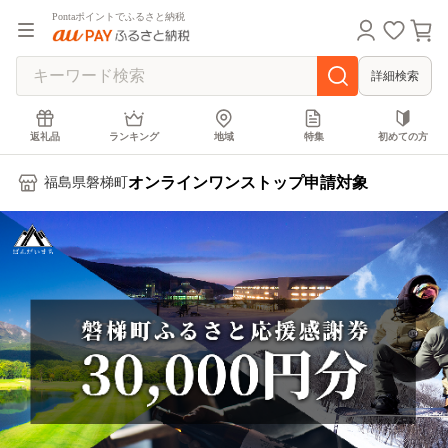
Pontaポイントでふるさと納税
詳細検索
返礼品
ランキング
地域
特集
初めての方
オンラインワンストップ申請対象
福島県磐梯町