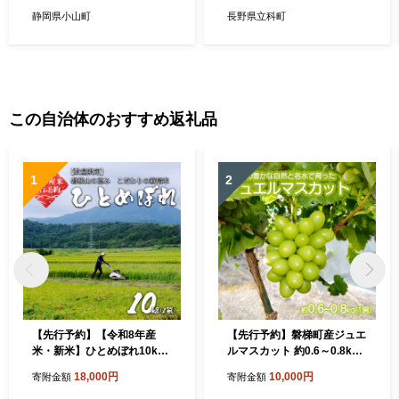
静岡県小山町
長野県立科町
この自治体のおすすめ返礼品
1
2
【先行予約】【令和8年産
【先行予約】磐梯町産ジュエ
米・新米】ひとめぼれ10kg
ルマスカット 約0.6～0.8kg
会津磐梯山の恵みこだわり
（1房） ※2026年9月～10
18,000円
10,000円
寄附金額
寄附金額
栽培米 令和8年10月下旬頃
月発送予定 大粒 種無し