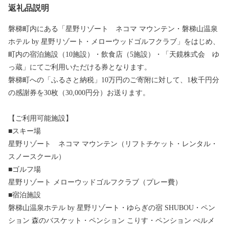
返礼品説明
磐梯町内にある「星野リゾート ネコマ マウンテン・磐梯山温泉
ホテル by 星野リゾート・メローウッドゴルフクラブ」をはじめ、
町内の宿泊施設（10施設）・飲食店（5施設）・「天鏡株式会 ゆ
っ蔵」にてご利用いただける券となります。
磐梯町への「ふるさと納税」10万円のご寄附に対して、1枚千円分
の感謝券を30枚（30,000円分）お送ります。
【ご利用可能施設】
■スキー場
星野リゾート ネコマ マウンテン（リフトチケット・レンタル・
スノースクール）
■ゴルフ場
星野リゾート メローウッドゴルフクラブ（プレー費）
■宿泊施設
磐梯山温泉ホテル by 星野リゾート・ゆらぎの宿 SHUBOU・ペン
ション 森のバスケット・ペンション こりす・ペンション ぺルメ