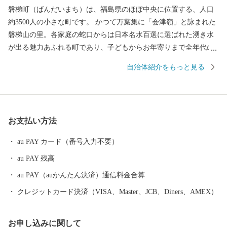
磐梯町（ばんだいまち）は、福島県のほぼ中央に位置する、人口
約3500人の小さな町です。 かつて万葉集に「会津嶺」と詠まれた
磐梯山の里。各家庭の蛇口からは日本名水百選に選ばれた湧き水
が出る魅力あふれる町であり、子どもからお年寄りまで全年代の
町民が健やかに楽しく生活できるまちづくりを進めています。
自治体紹介をもっと見る
皆様からのご寄付をもとに、先人の方々が築いてきた歴史・文化
を継承しつつ、各分野における新たな事業展開・取り組みに力を
注ぎ町民の幸せを追求していきます。また「磐梯版ネウボラ」と
いう妊娠から義務教育終了まで子供の成長にしっかりと寄り添う
お支払い方法
支援プロジェクトを推進することで、安心して子育てができる環
境をつくり、人口減少という課題に対応していきます。 さら
au PAY カード（番号入力不要）
に、国内有数のスキーリゾートである『星野リゾート ネコマ マ
au PAY 残高
ウンテン』をはじめ、地域資源を生かしたレジャーアクティビテ
ィやイベント等によって、皆様をお迎えいたします。 ふるさと
au PAY（auかんたん決済）通信料金合算
納税をきっかけに磐梯町を訪れていただいた際には、皆様からの
クレジットカード決済（VISA、Master、JCB、Diners、AMEX）
ご支援によってさらに魅力の増した磐梯町を感じていただければ
幸いです。
お申し込みに関して