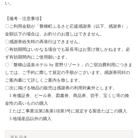
い。
【備考・注意事項】
〇ご利用金額が「磐梯町ふるさと応援感謝券（以下、感謝券）」
金額以下の場合は、お釣りのお渡しはできません。
〇感謝券紛失時の再発行はできません。
〇有効期間はいかなる場合でも延長等はお受け致しかねます。必
ず有効期間内にご使用願います。
〇「磐梯山温泉ホテル by 星野リゾート」のご宿泊費利用につきま
しては、ご予約に際して規定の手順がございます。感謝券同封の
ご案内書にて詳しくご案内を致します。
〇次に掲げる物品の販売は感謝券の利用対象外とします。
1.有価証券、ビール券、図書券、商品券、切手、宝くじ等の換
金性の高いものの購入
2.たばこ事業法第2条第1項第3号に規定する製造たばこの購入
3.地場産品以外の購入
返礼品名