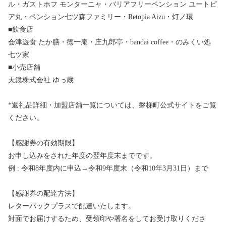
ル・ガストホフ モンターニャ・バリアフリーペンション ユートピ
ア丸・ペンション七ツ森ファミリー・Retopia Aizu・灯ノ環
■飲食店
会津遊食 たか膳・徳一庵・庄九郎亭・bandai coffee・のみくい処
七ツ家
■小売店舗
天鏡株式会社 ゆっ蔵
*返礼品詳細・加盟店舗一覧については、磐梯町公式サイトをご覧
ください。
【感謝券の有効期限】
お申し込みをされた年度の翌年度末までです。
例 : 令和8年度内に申込→令和9年度末（令和10年3月31日）まで
【感謝券の配達方法】
レターパックプラスで配達いたします。
対面でお届けするため、受領印や署名をしてお受け取りくださ