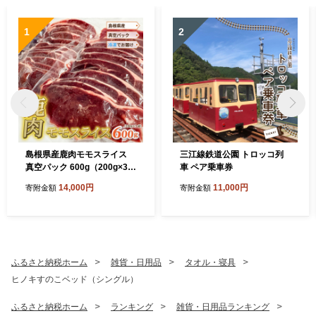
1
2
島根県産鹿肉モモスライス
三江線鉄道公園 トロッコ列
真空パック 600g（200g×3
車 ペア乗車券
袋）冷凍
14,000円
11,000円
寄附金額
寄附金額
ふるさと納税ホーム
雑貨・日用品
タオル・寝具
ヒノキすのこベッド（シングル）
ふるさと納税ホーム
ランキング
雑貨・日用品ランキング