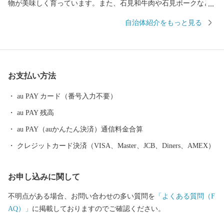
物が美味しく育っています。また、石見和牛肉や石見ポークなど
のブランド肉、酪農、養鶏など畜産業も盛んな町です。 邑南町で
自治体紹介をもっと見る
はこれまで、ここでしか味わえない食や体験を「A級グルメ」と称
して、地域のブランドづくりを実践してきました。この取組は現
在、民間事業所が中心となって行われています。また、地域総が
かりで子育て環境の充実を図る「地域で子育て」と、子どもたち
お支払い方法
が自ら成長しようとする「子育ち」をサポートする「日本一の子
育て村」を目指す取組を推進しています。
au PAY カード（番号入力不要）
au PAY 残高
au PAY（auかんたん決済）通信料金合算
クレジットカード決済（VISA、Master、JCB、Diners、AMEX）
お申し込みに関して
不明点がある場合、お問い合わせの多い質問を
「よくある質問（F
AQ）」
に掲載しておりますのでご確認ください。