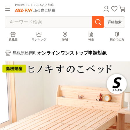
Pontaポイントでふるさと納税
詳細検索
返礼品
ランキング
地域
特集
初めての方
オンラインワンストップ申請対象
島根県邑南町