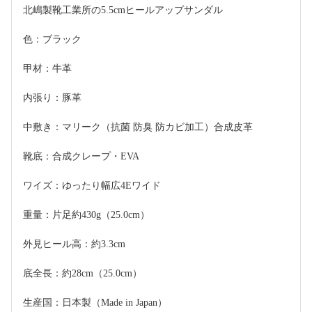
北嶋製靴工業所の5.5cmヒールアップサンダル
色：ブラック
甲材：牛革
内張り：豚革
中敷き：マリーク（抗菌 防臭 防カビ加工）合成皮革
靴底：合成クレープ・EVA
ワイズ：ゆったり幅広4Eワイド
重量：片足約430g（25.0cm）
外見ヒール高：約3.3cm
底全長：約28cm（25.0cm）
生産国：日本製（Made in Japan）