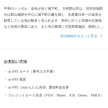
平和のシンボル、金魚が泳ぐ城下町。 大和郡山市は、旧市街地部
分は郡山城跡を中心に城下町の趣を残し、生産量日本一の金魚を
飼育している池が数多く見られます。郊外に行くと田畑や丘陵地
など自然が豊富にあり、また市の東西に大型商業施設、南部には
工業団地も備え、近鉄・JRの鉄道路線も通っている非常にバラン
自治体紹介をもっと見る
スの取れた住みよいまちです。 本市では、「あふれる夢と希望
と誇り 暮らしてみたくなる 元気城下町（やまとこおりや
ま）」を将来像とさだめ、新たな可能性に恵まれ、誇らしい気持
ちを抱くことができるまち、また、誰もが訪れ、住み続けたくな
お支払い方法
るまちを目指します。「夢と誇りと自信」を持てるまちづくりへ
の取り組みにご協力をいただきますよう、お願いいたします。
au PAY カード（番号入力不要）
au PAY 残高
au PAY（auかんたん決済）通信料金合算
クレジットカード決済（VISA、Master、JCB、Diners、AMEX）