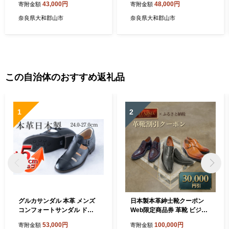
43,000円
48,000円
寄附金額
寄附金額
トサンダル No.567 チョコ 雑
カー No.516 ブラック 雑貨
貨 日用品 BN003
日用品 BN003
奈良県大和郡山市
奈良県大和郡山市
この自治体のおすすめ返礼品
1
2
グルカサンダル 本革 メンズ
日本製本革紳士靴クーポン
コンフォートサンダル ドラ
Web限定商品券 革靴 ビジネ
イビングシューズ シークレ
スシューズ メンズシューズ
53,000円
100,000円
寄附金額
寄附金額
ットシューズ 牛革 ソフトシ
北嶋製靴工業所 KITAJIMA