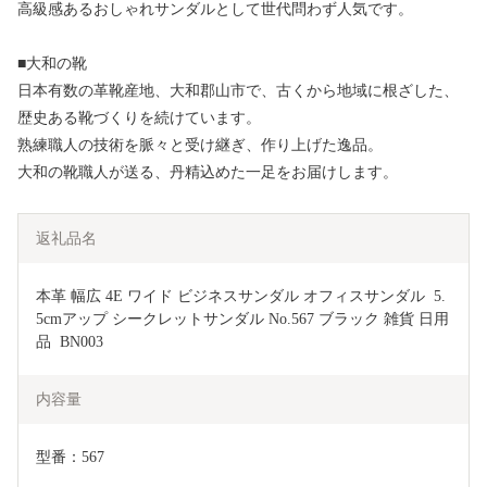
高級感あるおしゃれサンダルとして世代問わず人気です。
■大和の靴
日本有数の革靴産地、大和郡山市で、古くから地域に根ざした、
歴史ある靴づくりを続けています。
熟練職人の技術を脈々と受け継ぎ、作り上げた逸品。
大和の靴職人が送る、丹精込めた一足をお届けします。
返礼品名
本革 幅広 4E ワイド ビジネスサンダル オフィスサンダル  5.
5cmアップ シークレットサンダル No.567 ブラック 雑貨 日用
品  BN003
内容量
型番：567