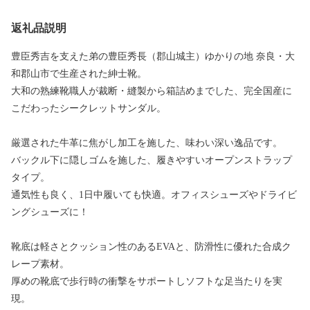
返礼品説明
豊臣秀吉を支えた弟の豊臣秀長（郡山城主）ゆかりの地 奈良・大
和郡山市で生産された紳士靴。
大和の熟練靴職人が裁断・縫製から箱詰めまでした、完全国産に
こだわったシークレットサンダル。
厳選された牛革に焦がし加工を施した、味わい深い逸品です。
バックル下に隠しゴムを施した、履きやすいオープンストラップ
タイプ。
通気性も良く、1日中履いても快適。オフィスシューズやドライビ
ングシューズに！
靴底は軽さとクッション性のあるEVAと、防滑性に優れた合成ク
レープ素材。
厚めの靴底で歩行時の衝撃をサポートしソフトな足当たりを実
現。