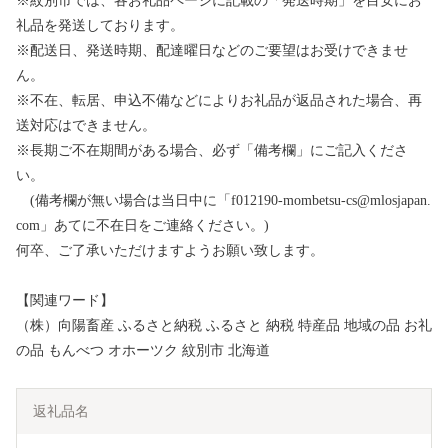
※紋別市では、各お礼品ページに記載の「発送時期」を目安にお
礼品を発送しております。
※配送日、発送時期、配達曜日などのご要望はお受けできませ
ん。
※不在、転居、申込不備などによりお礼品が返品された場合、再
送対応はできません。
※長期ご不在期間がある場合、必ず「備考欄」にご記入くださ
い。
(備考欄が無い場合は当日中に「f012190-mombetsu-cs@mlosjapan.
com」あてに不在日をご連絡ください。)
何卒、ご了承いただけますようお願い致します。
【関連ワード】
（株）向陽畜産 ふるさと納税 ふるさと 納税 特産品 地域の品 お礼
の品 もんべつ オホーツク 紋別市 北海道
返礼品名