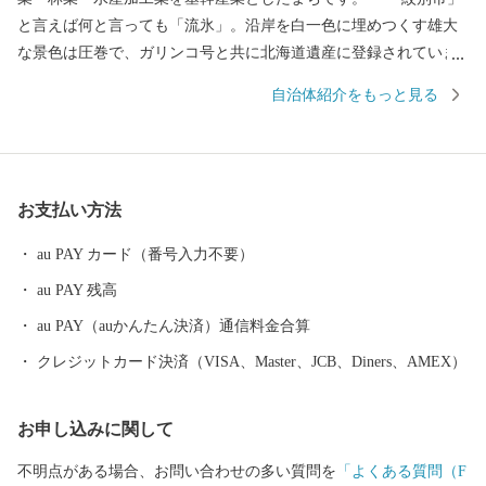
と言えば何と言っても「流氷」。沿岸を白一色に埋めつくす雄大
な景色は圧巻で、ガリンコ号と共に北海道遺産に登録されていま
す。 流氷がはぐくむ豊かな海で、毛ガニ・ズワイガニ・タラバ
自治体紹介をもっと見る
ガニの三大ガニのほか、ホタテ、鮭などの豊富な魚介類を味わえ
ます。 農業は、赤身のしっかりとした味が楽しめるオホーツク
はまなす牛などの酪農・畜産業を主体としています。
お支払い方法
au PAY カード（番号入力不要）
au PAY 残高
au PAY（auかんたん決済）通信料金合算
クレジットカード決済（VISA、Master、JCB、Diners、AMEX）
お申し込みに関して
不明点がある場合、お問い合わせの多い質問を
「よくある質問（F