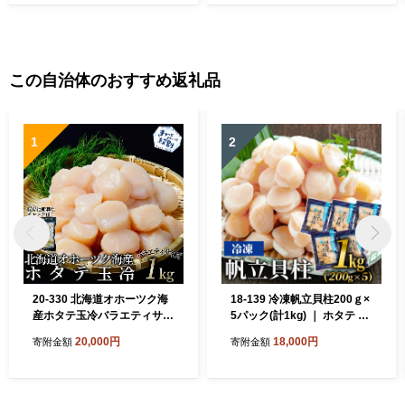
この自治体のおすすめ返礼品
1
2
20-330 北海道オホーツク海
18-139 冷凍帆立貝柱200ｇ×
産ホタテ玉冷バラエティサイ
5パック(計1kg) ｜ ホタテ ほ
ズ(1kg)｜ 訳あり サイズ不揃
たて 玉冷
20,000円
18,000円
寄附金額
寄附金額
い