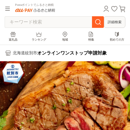
Pontaポイントでふるさと納税
詳細検索
返礼品
ランキング
地域
特集
初めての方
オンラインワンストップ申請対象
北海道紋別市