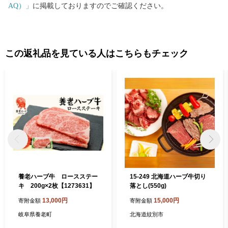
AQ）」
に掲載しておりますのでご確認ください。
この返礼品を見ている人はこちらもチェック
養老ハーブ牛 ロースステー
15-249 北海道ハーブ牛切り
キ 200g×2枚【1273631】
落とし(550g)
13,000円
15,000円
寄附金額
寄附金額
岐阜県養老町
北海道紋別市