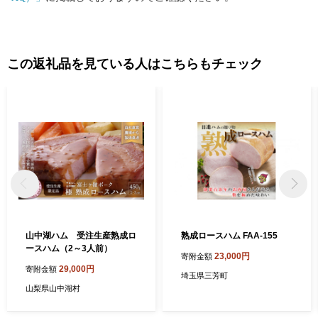
この返礼品を見ている人はこちらもチェック
山中湖ハム 受注生産熟成ロ
熟成ロースハム FAA-155
ースハム（2～3人前）
23,000円
寄附金額
29,000円
寄附金額
埼玉県三芳町
山梨県山中湖村