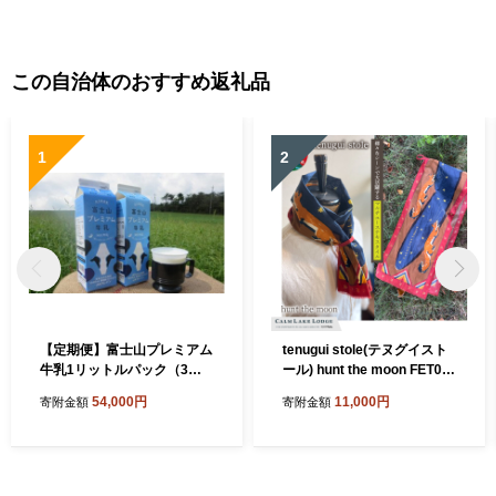
この自治体のおすすめ返礼品
1
2
【定期便】富士山プレミアム
tenugui stole(テヌグイスト
牛乳1リットルパック（3本
ール) hunt the moon FET00
セット×12回） FAT005
3-a
54,000円
11,000円
寄附金額
寄附金額