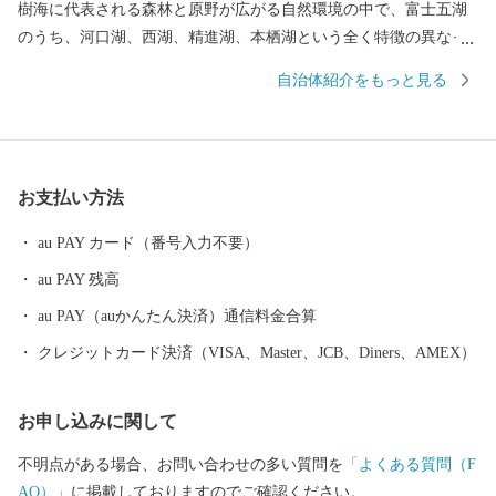
樹海に代表される森林と原野が広がる自然環境の中で、富士五湖
のうち、河口湖、西湖、精進湖、本栖湖という全く特徴の異なっ
た４つの湖を有する日本屈指の景勝地として高い評価を得ていま
自治体紹介をもっと見る
す。 南は富士山の傾斜地、北は御坂山系に挟まれた高原のため夏
季は過ごしやすく、四季折々、美しく豊かな自然を求めて国内外
から多くの人々が訪れる国際観光地です。 後世に向け「富士山」
が世界文化遺産であり続けるよう、様々な政策に取り組んでいま
お支払い方法
す。 都心から車で約９０分の場所に位置する富士河口湖町では、
河口湖美術館や河口湖ステラシアターなどの文化・観光施設のほ
au PAY カード（番号入力不要）
か、富士山と湖が眺望できる温泉郷、旅館、ホテルなどの宿泊施
au PAY 残高
設も充実しています。 ハーブフェスティバルや紅葉まつりなど季
節を感じることのできるイベントのほかにも、富士山河口湖音楽
au PAY（auかんたん決済）通信料金合算
祭や、４つの湖で行われる花火大会、マラソンなど多彩なイベン
クレジットカード決済（VISA、Master、JCB、Diners、AMEX）
トが開催され、１年を通じて楽しむことができます。
お申し込みに関して
不明点がある場合、お問い合わせの多い質問を
「よくある質問（F
AQ）」
に掲載しておりますのでご確認ください。