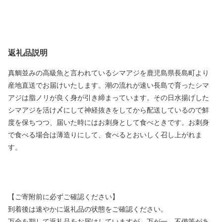
返礼品説明
真鯛並みの高級魚と言われているシマアジを鹿児島県長島町より
産地直送でお届けいたします。潮の流れが速い長島で育ったシマ
アジは脂ノリが良く身が引き締まっています。その日水揚げした
シマアジを活け〆にして神経抜きをしてから配送しているので鮮
度を保ちつつ、届いた時にはお刺身として食べときです。お刺身
で食べる場合は薄造りにして、食べるとおいしく召し上がれま
す。
【ご寄附前に必ずご確認ください】
到着後は速やかに返礼品の状態をご確認ください。
万全を期して返礼品をお届けしていますが、万が一、不備等があ