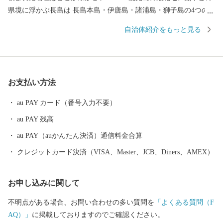
県境に浮かぶ長島は 長島本島・伊唐島・諸浦島・獅子島の4つの
有人島のほか、大小23の島々からなります。 心地いい方言のイン
自治体紹介をもっと見る
トネーションがとても懐かしい親しみやすさを感じる場所です。
昭和49年に九州本島と橋で繋がったのを機に、絶景の自然をより
近くで体感して頂けるようになりました。 そして、多くの恵みを
お届けできるようになりました。 海からはヒオウギ貝・わかめ・
お支払い方法
青おさ・鰤などの養殖を始め近海でとれる豊富な海産物。 大地か
らは、この島特有の赤土から穫れるじゃがいもをはじめ、不知
au PAY カード（番号入力不要）
火・甘夏などの柑橘類などまさに食材の宝庫なのです。 私たちの
au PAY 残高
町が朗らかで元気なのは、島のうんまか（おいしい）ものを食
べ、よく笑い、人と人とが繋がりあって生きているからなので
au PAY（auかんたん決済）通信料金合算
す。
クレジットカード決済（VISA、Master、JCB、Diners、AMEX）
お申し込みに関して
不明点がある場合、お問い合わせの多い質問を
「よくある質問（F
AQ）」
に掲載しておりますのでご確認ください。