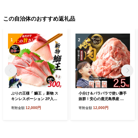
鮮丼 鮮魚 切り身 真空パック
小分け 簡単 母の日 ギフト お
取り寄せ おすすめ プレゼン
この自治体のおすすめ返礼品
ト】 [m78-a001]
1
2
ぶりの王様「 鰤王 」新物 ス
小分け＆パラパラで使い勝手
キンレスポーション 2P入り
抜群！安心の鹿児島県産 豚
冷蔵 でお届け ぶり ブリ 鰤
肉 切り落とし (計2.5kg・50
12,000円
12,000円
寄附金額
寄附金額
ぶりしゃぶ たたき 産地直送
0g×5P) 訳あり 小間切れ 小分
新鮮 旨味が抜群の 長島町 特
け 冷凍 ふるさと納税 豚肉 切
産品【JFA】jfa-1644
り落とし【スターゼン】star
zen-1639