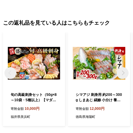
この返礼品を見ている人はこちらもチェック
旬の高級刺身セット（50g×8
シマアジ 刺身用 約200～300
～10袋・5種以上）【マダイ
g しまあじ 縞鯵 小分け 養殖
炙りマダイ マダイ昆布締め
冷凍
10,000円
12,000円
寄附金額
寄附金額
ブリ ヒラマサ ワラサ サーモ
ン イサキ シマアジ 漬けマグ
福井県美浜町
徳島県海陽町
ロ 切り落とし漬け 魚貝類 刺
身 盛り合わせ 刺し身 冷凍 海
鮮セット 海の幸 海鮮福袋 海