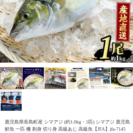
鹿児島県長島町産 シマアジ (約1.0kg・1匹) シマアジ 鹿児島
鮮魚 一匹 柵 刺身 切り身 高級あじ 高級魚【JFA】jfa-7145