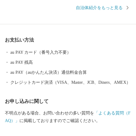
の強さ”にあります。このこだわりの強い、"町の人”たち自体が川
自治体紹介をもっと見る
南の魅力で、この魅力を「この町の気質から生まれる品質＝"川南
気質”」という言葉で表現しました。
お支払い方法
au PAY カード（番号入力不要）
au PAY 残高
au PAY（auかんたん決済）通信料金合算
クレジットカード決済（VISA、Master、JCB、Diners、AMEX）
お申し込みに関して
不明点がある場合、お問い合わせの多い質問を
「よくある質問（F
AQ）」
に掲載しておりますのでご確認ください。