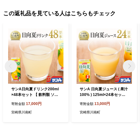
この返礼品を見ている人はこちらもチェック
サンA日向夏ドリンク200ml
サンA 日向夏ジュース ( 果汁
×48本セット 【 飲料類 ソフ
100% ) 125ml×24本セット
トドリンク 果汁飲料 】 宮崎
【 飲料類 ソフトドリンク 果
17,000円
13,000円
寄附金額
寄附金額
県川南町
汁飲料 ご当地飲料 】 宮崎県
川南町
宮崎県川南町
宮崎県川南町