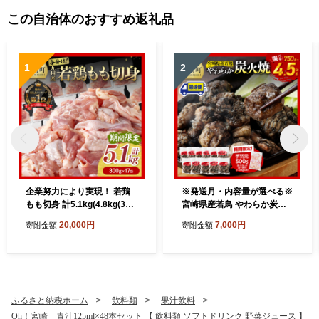
この自治体のおすすめ返礼品
1
2
企業努力により実現！ 若鶏
※発送月・内容量が選べる※
もも切身 計5.1kg(4.8kg(300
宮崎県産若鳥 やわらか炭火
g×16袋)+300g)【 国産 九州
焼 750g～4500g 【1650gの
20,000円
7,000円
寄附金額
寄附金額
産 鶏肉 肉 とり もも肉 モモ
み手羽元500gあり・なしが
5.1kg からあげ チキン南蛮
選べる】【 鶏 肉 鶏肉 国産
送料無料 】
とり 九州産 鳥 宮崎県産 小分
け 炭火焼き 】
ふるさと納税ホーム
飲料類
果汁飲料
Oh！宮崎 青汁125ml×48本セット 【 飲料類 ソフトドリンク 野菜ジュース 】