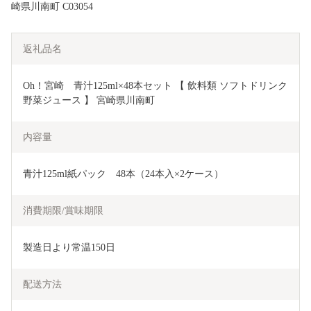
崎県川南町 C03054
返礼品名
Oh！宮崎　青汁125ml×48本セット 【 飲料類 ソフトドリンク 
野菜ジュース 】 宮崎県川南町
内容量
青汁125ml紙パック　48本（24本入×2ケース）
消費期限/賞味期限
製造日より常温150日
配送方法