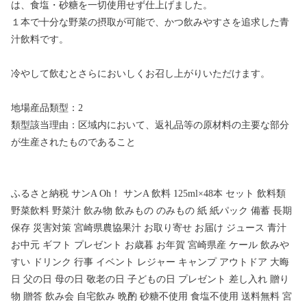
は、食塩・砂糖を一切使用せず仕上げました。
１本で十分な野菜の摂取が可能で、かつ飲みやすさを追求した青
汁飲料です。
冷やして飲むとさらにおいしくお召し上がりいただけます。
地場産品類型：2
類型該当理由：区域内において、返礼品等の原材料の主要な部分
が生産されたものであること
ふるさと納税 サンA Oh！ サンA 飲料 125ml×48本 セット 飲料類
野菜飲料 野菜汁 飲み物 飲みもの のみもの 紙 紙パック 備蓄 長期
保存 災害対策 宮崎県農協果汁 お取り寄せ お届け ジュース 青汁
お中元 ギフト プレゼント お歳暮 お年賀 宮崎県産 ケール 飲みや
すい ドリンク 行事 イベント レジャー キャンプ アウトドア 大晦
日 父の日 母の日 敬老の日 子どもの日 プレゼント 差し入れ 贈り
物 贈答 飲み会 自宅飲み 晩酌 砂糖不使用 食塩不使用 送料無料 宮