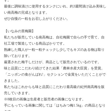
す。
最後に調味漬けに使用するタンクにいれ、約3週間漬け込み美味し
い南高梅の完成となります。
ぜひ自慢の一粒をお召し上がりください。
【いなみの里梅園】
私たちが販売している南高梅は、自社梅園で自らの手で育て、自
社工場で製造している商品ばかりです。
熟練した職人が一粒一粒チェックし少しでもキズのある物は取り
除いております。
厳選された梅干しだけが、商品として販売されているのです。
味と品質にこだわり続けてきた結果「農林水産大臣賞」を受賞。
「ニッポンの食がんばれ!」セクションで金賞をいただくことがで
きました。
私たちはこれからも味と品質にこだわり最高級の紀州南高梅を販
売していきます。
※8枚目の画像は生産者と販売者の画像になります。
手にもっている画像に関しては「はちみつ梅1.5kg」の商品となり