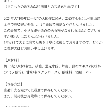
ます。
【※こちらの返礼品は印南町との共通返礼品です】
2024年の“100年に一度”の大凶作に続き、2025年4月には和歌山県
全体で雹被害が発生し、2年連続で深刻な不作となりました。
この影響で、小さな傷や斑点のある梅が含まれる場合がございま
すが味わいはほとんどかわりません。
1年かけて大切に育てた梅を丁寧に収穫しておりますので、どうか
ご理解のほどお願い申し上げます。
【原材料】
梅、漬け原材料(塩、砂糖、還元水飴、蜂蜜、昆布エキス)/調味料
(アミノ酸等)、甘味料(スクラロース)、酸味料、酒精、V.B
【保存方法】
直射日光を避けて低湿度で保存してください。
また、開封後は冷蔵庫にて保存してください。