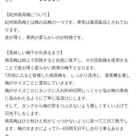
【紀州南高梅について】
紀州南高梅とは梅の品種の一つです。果実は最高級品とされてお
ります。
皮が薄く、果肉が柔らかいのが特徴です。
【美味しい梅干が出来るまで】
南高梅は樹上で完熟すると自然に落下し、その完熟梅を使用する
ことで皮が薄く柔らかい肉厚の梅干となります。
7月頃に入ると収穫した南高梅を、しっかり洗浄し、選果機を通し
梅のサイズごとに選別していきます。
梅のサイズごとにタンクに入れ約40日間じっくりと塩が梅の果肉
に染みわたるように丁寧に塩漬けにします。
そして、タンクから梅の実をつぶさないよう優しくすくい上げて
日光干しをします。
南高梅はひと粒ひと粒がくっつかないように並べて三日三晩干し
ます。梅の大きさによって3～4日間天日干しを行う事もありま