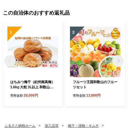
この自治体のおすすめ返礼品
1
2
はちみつ梅干（紀州南高梅）
フルーツ王国和歌山のフルー
1.6kg 大粒 3L以上 和歌山県
ツセット
産
20,000円
13,000円
寄附金額
寄附金額
ふるさと納税ホーム
加工品等
梅干・漬物・キムチ