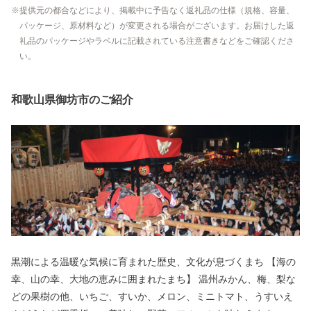
提供元の都合などにより、掲載中に予告なく返礼品の仕様（規格、容量、
パッケージ、原材料など）が変更される場合がございます。お届けした返
礼品のパッケージやラベルに記載されている注意書きなどをご確認くださ
い。
和歌山県御坊市のご紹介
黒潮による温暖な気候に育まれた歴史、文化が息づくまち 【海の
幸、山の幸、大地の恵みに囲まれたまち】 温州みかん、梅、梨な
どの果樹の他、いちご、すいか、メロン、ミニトマト、うすいえ