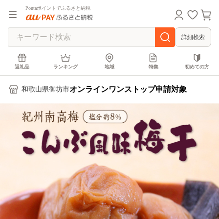
Pontaポイントでふるさと納税
詳細検索
返礼品
ランキング
地域
特集
初めての方
オンラインワンストップ申請対象
和歌山県御坊市