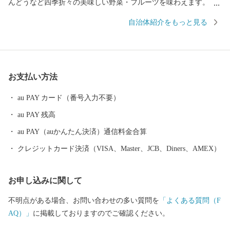
んどうなど四季折々の美味しい野菜・フルーツを味わえます。 ま
た、紀伊水道の豊かな漁場では、あじ、さば、タチウオ、あわ
自治体紹介をもっと見る
び、ナガレコ、伊勢えびなど海産物も豊富です。 【色とりどりの
花のまち】 日本一の生産量を誇るスターチスをはじめ、ガーベラ
やバラなど花の産地として知られています。 【自然あふれる豊か
なまち】 いちご狩りやメロン狩り、花摘みを楽しめる観光農園、
お支払い方法
高速のインターそばには広々とした日高川オートキャンプ場があ
り、大阪から約2時間、気軽にアウトドアが楽しめます。 【歴史
au PAY カード（番号入力不要）
とロマンが息づくまち】 熊野古道（紀伊路）にある旧跡をはじ
au PAY 残高
め、「御坊」の由来となった寺内町、宮子姫の伝説など、名所・
旧跡や伝説が数多く残り、当時の息づかいを体感できます。 頂い
au PAY（auかんたん決済）通信料金合算
た寄付金は、子供たちの教育環境の整備、みんなが安心して暮ら
クレジットカード決済（VISA、Master、JCB、Diners、AMEX）
せるための福祉の充実に活用いたします。 笑顔あふれる御坊のた
めに皆様の応援をよろしくお願いします。
お申し込みに関して
不明点がある場合、お問い合わせの多い質問を
「よくある質問（F
AQ）」
に掲載しておりますのでご確認ください。