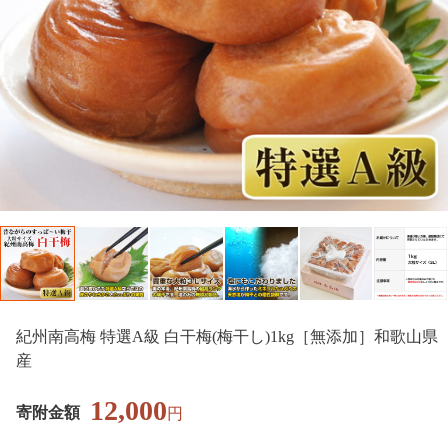
紀州南高梅 特選A級 白干梅(梅干し)1kg［無添加］和歌山県
産
12,000
寄附金額
円