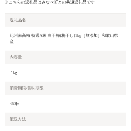
※こちらの返礼品はみなべ町との共通返礼品です
返礼品名
紀州南高梅 特選A級 白干梅(梅干し)1kg［無添加］和歌山県
産
内容量
 1kg
消費期限/賞味期限
360日
配送方法