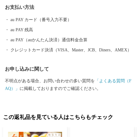
なまち】 いちご狩りやメロン狩り、花摘みを楽しめる観光農園、
お支払い方法
高速のインターそばには広々とした日高川オートキャンプ場があ
り、大阪から約2時間、気軽にアウトドアが楽しめます。 【歴史
au PAY カード（番号入力不要）
とロマンが息づくまち】 熊野古道（紀伊路）にある旧跡をはじ
au PAY 残高
め、「御坊」の由来となった寺内町、宮子姫の伝説など、名所・
旧跡や伝説が数多く残り、当時の息づかいを体感できます。 頂い
au PAY（auかんたん決済）通信料金合算
た寄付金は、子供たちの教育環境の整備、みんなが安心して暮ら
クレジットカード決済（VISA、Master、JCB、Diners、AMEX）
せるための福祉の充実に活用いたします。 笑顔あふれる御坊のた
めに皆様の応援をよろしくお願いします。
お申し込みに関して
不明点がある場合、お問い合わせの多い質問を
「よくある質問（F
AQ）」
に掲載しておりますのでご確認ください。
この返礼品を見ている人はこちらもチェック