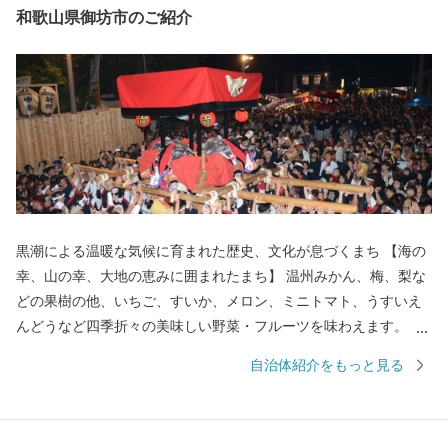
和歌山県御坊市のご紹介
黒潮による温暖な気候に育まれた歴史、文化が息づくまち 【海の
幸、山の幸、大地の恵みに囲まれたまち】 温州みかん、梅、梨な
どの果樹の他、いちご、すいか、メロン、ミニトマト、うすいえ
んどうなど四季折々の美味しい野菜・フルーツを味わえます。 ま
た、紀伊水道の豊かな漁場では、あじ、さば、タチウオ、あわ
自治体紹介をもっと見る
び、ナガレコ、伊勢えびなど海産物も豊富です。 【色とりどりの
花のまち】 日本一の生産量を誇るスターチスをはじめ、ガーベラ
やバラなど花の産地として知られています。 【自然あふれる豊か