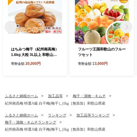
はちみつ梅干（紀州南高梅）
フルーツ王国和歌山のフルー
1.6kg 大粒 3L以上 和歌山県
ツセット
産
20,000円
13,000円
寄附金額
寄附金額
ふるさと納税ホーム
加工品等
梅干・漬物・キムチ
紀州南高梅 特選A級 白干梅(梅干し)1kg［無添加］和歌山県産
ふるさと納税ホーム
ランキング
加工品等ランキング
梅干・漬物・キムチランキング
紀州南高梅 特選A級 白干梅(梅干し)1kg［無添加］和歌山県産