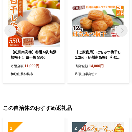
【紀州南高梅】特選A級 無添
【ご家庭用】はちみつ梅干し
加梅干し 白干梅 550g
1.2kg（紀州南高梅） 和歌山
県産
11,000円
14,000円
寄附金額
寄附金額
和歌山県御坊市
和歌山県御坊市
この自治体のおすすめ返礼品
1
2