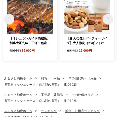
【ミシュランガイド掲載店】
【みんな喜ぶパーティーサイ
創業大正九年 三河一色産鰻
ズ】大人数向けのギフトに最
の炭火焼づくし（蒲焼1尾、
適 無塩素焼き4種のミックス
35,000円
15,000円
寄附金額
寄附金額
白焼1尾、肝焼２ｐ） 日本料
ナッツ15P＆こだわりの低温
理 料亭 小伴天 国産 うなぎ
焙煎コーヒー15P 贈答 ギフ
鰻 ウナギ たれ ギフト 贈り物
ト お歳暮 お中元 プレゼント
ご褒美 簡単調理 冷蔵 蒲焼き
贈り物 アーモンド カシュー
うな重 ひつまぶし 人気 高リ
ナッツ マカダミアナッツ ド
ピート H007-103
リップコーヒー H059-125
ふるさと納税ホーム
雑貨・日用品
その他雑貨・日用品
鬼瓦ティッシュケース（睨み顔の鬼瓦） H104-026
ふるさと納税ホーム
工芸品・装飾品
その他伝統技術
鬼瓦ティッシュケース（睨み顔の鬼瓦） H104-026
ふるさと納税ホーム
ランキング
雑貨・日用品ランキング