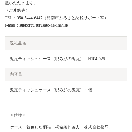
担いただきます。
〈ご連絡先〉
TEL：050-5444-6447（碧南市ふるさと納税サポート室）
e-mail：support@furusato-hekinan.jp
返礼品名
鬼瓦ティッシュケース（睨み顔の鬼瓦）　H104-026
内容量
鬼瓦ティッシュケース（睨み顔の鬼瓦）１個
＜仕様＞
ケース：着色した桐箱（桐箱製作協力：株式会社指只）