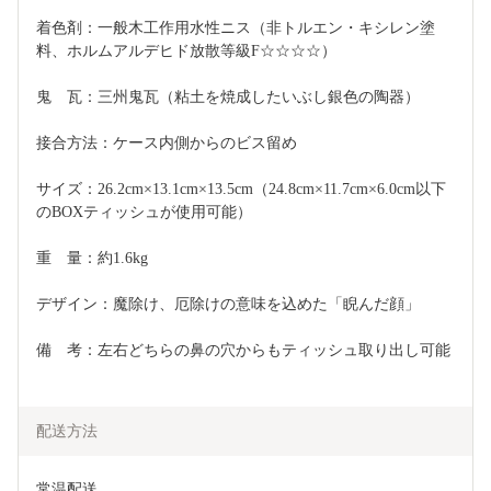
着色剤：一般木工作用水性ニス（非トルエン・キシレン塗
料、ホルムアルデヒド放散等級F☆☆☆☆）
鬼　瓦：三州鬼瓦（粘土を焼成したいぶし銀色の陶器）
接合方法：ケース内側からのビス留め
サイズ：26.2cm×13.1cm×13.5cm（24.8cm×11.7cm×6.0cm以下
のBOXティッシュが使用可能）
重　量：約1.6kg
デザイン：魔除け、厄除けの意味を込めた「睨んだ顔」
備　考：左右どちらの鼻の穴からもティッシュ取り出し可能
配送方法
常温配送