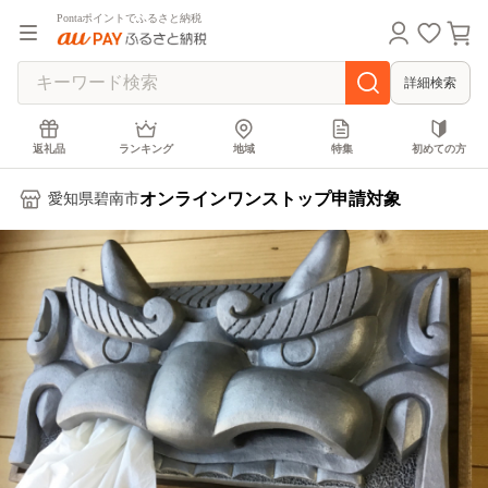
Pontaポイントでふるさと納税
詳細検索
返礼品
ランキング
地域
特集
初めての方
オンラインワンストップ申請対象
愛知県碧南市