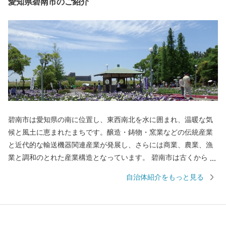
愛知県碧南市のご紹介
碧南市は愛知県の南に位置し、東西南北を水に囲まれ、温暖な気
候と風土に恵まれたまちです。醸造・鋳物・窯業などの伝統産業
と近代的な輸送機器関連産業が発展し、さらには商業、農業、漁
業と調和のとれた産業構造となっています。 碧南市は古くから
「醸造のまち」として栄え「日本最古の味淋」「白しょうゆ発祥
自治体紹介をもっと見る
の地」として有名です。そんな、醸造文化が生んだ特産品や、海
に面したまちならではの海産物、窯業の文化が生んだ工芸品など
をふるさと納税のお礼の品としてご用意し、全国の皆さんに碧南
市の魅力をお届けしています。 ふるさと納税でいただいたご縁を